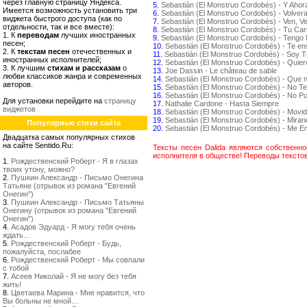
через главную страницу Яндекса.
5.
Sebastián (El Monstruo Cordobés) - Y Ahor
Имеется возможность установить три
6.
Sebastián (El Monstruo Cordobés) - Volver
виджета быстрого доступа (как по
7.
Sebastián (El Monstruo Cordobés) - Ven, V
отдельности, так и все вместе):
8.
Sebastián (El Monstruo Cordobés) - Tu Car
1. К
переводам
лучших иностранных
9.
Sebastián (El Monstruo Cordobés) - Tengo 
песен;
10.
Sebastián (El Monstruo Cordobés) - Te e
2. К
текстам песен
отечественных и
11.
Sebastián (El Monstruo Cordobés) - Soy T
иностранных исполнителей;
12.
Sebastián (El Monstruo Cordobés) - Quie
3. К лучшим
стихам и рассказам
о
13.
Joe Dassin - Le château de sable
любви классиков жанра и современных
14.
Sebastián (El Monstruo Cordobés) - Que 
авторов.
15.
Sebastián (El Monstruo Cordobés) - No T
16.
Sebastián (El Monstruo Cordobés) - No Pu
Для установки перейдите на
страницу
17.
Nathalie Cardone - Hasta Siempre
виджетов
18.
Sebastián (El Monstruo Cordobés) - Movidi
19.
Sebastián (El Monstruo Cordobés) - Mira
Популярные стихи сайта
20.
Sebastián (El Monstruo Cordobés) - Me 
Двадцатка самых популярных стихов
на сайте Sentido.Ru:
Тексты песен Dalida являются собственн
исполнителя в обществе! Переводы текстов 
1.
Рождественский Роберт - Я в глазах
твоих утону, можно?
2.
Пушкин Александр - Письмо Онегина
Татьяне (отрывок из романа "Евгений
Онегин")
3.
Пушкин Александр - Письмо Татьяны
Онегину (отрывок из романа "Евгений
Онегин")
4.
Асадов Эдуард - Я могу тебя очень
ждать…
5.
Рождественский Роберт - Будь,
пожалуйста, послабее
6.
Рождественский Роберт - Мы совпали
с тобой
7.
Асеев Николай - Я не могу без тебя
жить!
8.
Цветаева Марина - Мне нравится, что
Вы больны не мной…