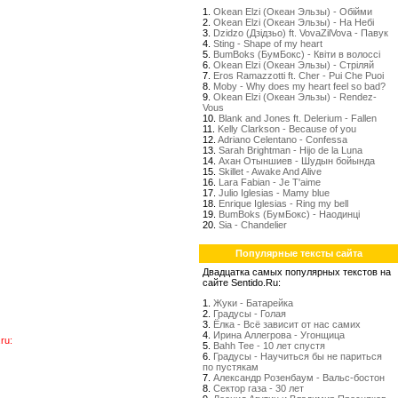
1.
Okean Elzi (Океан Эльзы) - Обійми
2.
Okean Elzi (Океан Эльзы) - На Небі
3.
Dzidzo (Дзідзьо) ft. VovaZilVova - Павук
4.
Sting - Shape of my heart
5.
BumBoks (БумБокс) - Квіти в волоссі
6.
Okean Elzi (Океан Эльзы) - Стрiляй
7.
Eros Ramazzotti ft. Cher - Pui Che Puoi
8.
Moby - Why does my heart feel so bad?
9.
Okean Elzi (Океан Эльзы) - Rendez-
Vous
10.
Blank and Jones ft. Delerium - Fallen
11.
Kelly Clarkson - Because of you
12.
Adriano Celentano - Confessa
13.
Sarah Brightman - Hijo de la Luna
14.
Ахан Отыншиев - Шудын бойында
15.
Skillet - Awake And Alive
16.
Lara Fabian - Je T'aime
17.
Julio Iglesias - Mamy blue
18.
Enrique Iglesias - Ring my bell
19.
BumBoks (БумБокс) - Наодинці
20.
Sia - Chandelier
Популярные тексты сайта
Двадцатка самых популярных текстов на
сайте Sentido.Ru:
1.
Жуки - Батарейка
2.
Градусы - Голая
3.
Ёлка - Всё зависит от нас самих
4.
Ирина Аллегрова - Угонщица
ru:
5.
Bahh Tee - 10 лет спустя
6.
Градусы - Научиться бы не париться
по пустякам
7.
Александр Розенбаум - Вальс-бостон
8.
Сектор газа - 30 лет