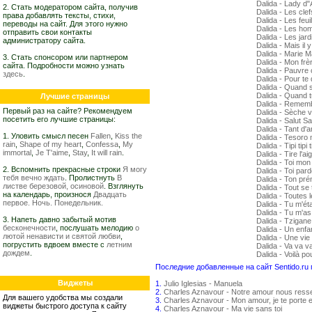
Dalida - Lady d"
2. Стать модератором сайта, получив
Dalida - Les clef
права добавлять тексты, стихи,
Dalida - Les feui
переводы на сайт. Для этого нужно
Dalida - Les ho
отправить свои контакты
Dalida - Les jar
администратору сайта.
Dalida - Mais il 
Dalida - Marie M
3. Стать спонсором или партнером
Dalida - Mon frère
сайта. Подробности можно узнать
Dalida - Pauvre
здесь
.
Dalida - Pour te d
Dalida - Quand s
Dalida - Quand t
Лучшие страницы
Dalida - Remem
Первый раз на сайте? Рекомендуем
Dalida - Sèche v
посетить его лучшие страницы:
Dalida - Salut S
Dalida - Tant d'
1. Уловить смысл песен
Fallen
,
Kiss the
Dalida - Tesoro 
rain
,
Shape of my heart
,
Confessa
,
My
Dalida - Tipi tipi ti
immortal
,
Je T'aime
,
Stay
,
It will rain
.
Dalida - Tire l'aig
Dalida - Toi mo
2. Вспомнить прекрасные строки
Я могу
Dalida - Toi par
тебя вечно ждать
. Пролистнуть
В
Dalida - Ton p
листве березовой, осиновой
. Взглянуть
Dalida - Tout se
на календарь, произнося
Двадцать
Dalida - Toutes
первое. Ночь. Понедельник.
Dalida - Tu m'ét
Dalida - Tu m'as
3. Напеть давно забытый мотив
Dalida - Tzigane
бесконечности
, послушать мелодию
о
Dalida - Un enfa
лютой ненависти и святой любви
,
Dalida - Une vi
погрустить вдвоем вместе с
летним
Dalida - Va va v
дождем
.
Dalida - Voilà po
Последние добавленные на сайт Sentido.ru
Виджеты
1.
Julio Iglesias - Manuela
2.
Charles Aznavour - Notre amour nous ress
Для вашего удобства мы создали
3.
Charles Aznavour - Mon amour, je te porte 
виджеты быстрого доступа к сайту
4.
Charles Aznavour - Ma vie sans toi