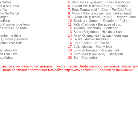
a Sufres
5.
BumBoks (БумБокс) - Квіти в волоссі
as a Mi Cama
6.
Okean Elzi (Океан Эльзы) - Стрiляй
en Ya
7.
Eros Ramazzotti ft. Cher - Pui Che Puoi
iño Se Me Va
8.
Moby - Why does my heart feel so bad?
Mujer
9.
Okean Elzi (Океан Эльзы) - Rendez-Vous
nseñare
10.
Blank and Jones ft. Delerium - Fallen
u Prisionero de Amor
11.
Kelly Clarkson - Because of you
ro Dormir Cansado
12.
Adriano Celentano - Confessa
13.
Sarah Brightman - Hijo de la Luna
noche me diste
14.
Ахан Отыншиев - Шудын бойында
e Quedes y Avanza
15.
Skillet - Awake And Alive
edes Vivir Sola
16.
Lara Fabian - Je T'aime
17.
Julio Iglesias - Mamy blue
to Movidito
18.
Enrique Iglesias - Ring my bell
ndo Esa Foto
19.
BumBoks (БумБокс) - Наодинці
Engañabas
20.
Sia - Chandelier
остью исключительно их авторов. Тексты песен Dalida распространяются только дл
Dalida являются собственностью сайта http://www.sentido.ru. Спасибо за понимание!