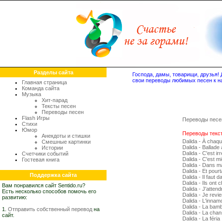
Разделы сайта
Господа, дамы, товарищи, друзья
свои переводы любимых песен к н
Главная страница
Команда сайта
Музыка
Хит-парад
Тексты песен
Переводы песен
Flash Игры
Переводы песе
Стихи
Юмор
Переводы текст
Анекдоты и стишки
Dalida - À chaque
Смешные картинки
Dalida - Ballade
Истории
Dalida - C'est ir
Счетчики событий
Dalida - C'est 
Гостевая книга
Dalida - Dans 
Dalida - Et pourta
Поддержка сайта
Dalida - Il faut
Dalida - Ils ont
Вам понравился сайт Sentido.ru?
Dalida - J'attend
Есть несколько способов помочь его
Dalida - Je revi
развитию:
Dalida - L'innam
Dalida - La bam
1.
Отправить собственный перевод
на
Dalida - La cha
сайт.
Dalida - La féria