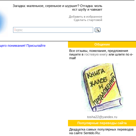
Загадка: маленькое, серенькое и шуршит? Отгадка: моль
ест шубу и чавкает
Добавить в избранное
Сделать стартовой
Общение
бщего понимания! Присылайте
Все отзывы, пожелания, предложения
пишите в
гостевую книгу
или шлите по e-
mail!
tosha22@yandex.ru
Популярные переводы сайта
Двадцатка самых популярных переводов
на сайте Sentido.Ru: