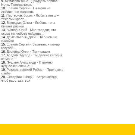
9.
Ахматова Анна - Двадцать первое.
Ночь. Понедельник.
10.
Есенин Сергей - Ты меня не
любишь, не жалеешь
11.
Пастернак Борис - Любить иных –
тяжелый крест…
12.
Высоцкая Ольга - Любовь - она
бывает разной
13.
Визбор Юрий - Мне твердят, что
скоро ты любовь найдешь...
14.
Дементьев Андрей - Ни о чем не
жалейте
15.
Есенин Сергей - Заметался пожар
голубой...
16.
Друнина Юлия - Ты – рядом
17.
Асадов Эдуард - Ты далеко сегодня
от меня…
18.
Пушкин Александр - Я помню
чудное мгновенье...
19.
Рождественский Роберт - Приходить
к тебе
20.
Северянин Игорь - Встречаются,
чтоб расставаться