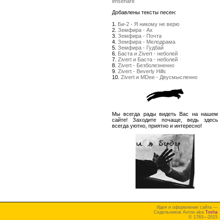
enseñare
Добавлены тексты песен:
1.
Би-2 - Я никому не верю
2.
Земфира - Ах
3.
Земфира - Почта
4.
Земфира - Мелодрама
5.
Земфира - Гудбай
6.
Баста и Zivert - неболей
7.
Zivert и Баста - неболей
8.
Zivert - Безболезненно
9.
Zivert - Beverly Hills
10.
Zivert и MDee - Двусмысленно
Мы всегда рады видеть Вас на нашем
сайте! Заходите почаще, ведь здесь
всегда уютно, приятно и интересно!
Идея и оформление сайта —
Седельников Антон aka
Tosha
© 1783—2015