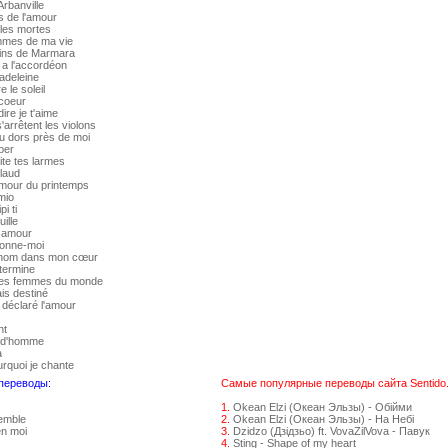
Arbanville
s de l'amour
lles mortes
mmes de ma vie
dins de Marmara
y a l'accordéon
adeleine
 le soleil
 coeur
ire je t'aime
'arrêtent les violons
u dors près de moi
ber
ite tes larmes
alaud
amour du printemps
mio
pi ti
uille
n amour
donne-moi
rénom dans mon cœur
 termine
 les femmes du monde
ais destiné
 déclaré l'amour
nt
e d'homme
a
urquoi je chante
 переводы:
Самые популярные переводы сайта Sentido.
1.
Okean Elzi (Океан Эльзы) - Обійми
emble
2.
Okean Elzi (Океан Эльзы) - На Небі
en moi
3.
Dzidzo (Дзідзьо) ft. VovaZilVova - Павук
4.
Sting - Shape of my heart