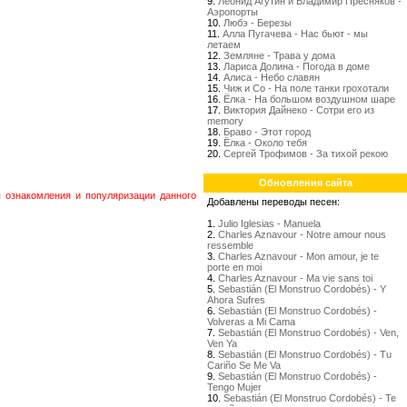
9.
Леонид Агутин и Владимир Пресняков -
Аэропорты
10.
Любэ - Березы
11.
Алла Пугачева - Нас бьют - мы
летаем
12.
Земляне - Трава у дома
13.
Лариса Долина - Погода в доме
14.
Алиса - Небо славян
15.
Чиж и Со - На поле танки грохотали
16.
Ёлка - На большом воздушном шаре
17.
Виктория Дайнеко - Сотри его из
memory
18.
Браво - Этот город
19.
Ёлка - Около тебя
20.
Сергей Трофимов - За тихой рекою
Обновления сайта
я ознакомления и популяризации данного
Добавлены переводы песен:
1.
Julio Iglesias - Manuela
2.
Charles Aznavour - Notre amour nous
ressemble
3.
Charles Aznavour - Mon amour, je te
porte en moi
4.
Charles Aznavour - Ma vie sans toi
5.
Sebastián (El Monstruo Cordobés) - Y
Ahora Sufres
6.
Sebastián (El Monstruo Cordobés) -
Volveras a Mi Cama
7.
Sebastián (El Monstruo Cordobés) - Ven,
Ven Ya
8.
Sebastián (El Monstruo Cordobés) - Tu
Cariño Se Me Va
9.
Sebastián (El Monstruo Cordobés) -
Tengo Mujer
10.
Sebastián (El Monstruo Cordobés) - Te