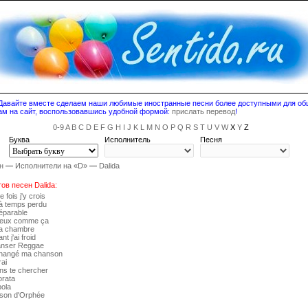
! Давайте вместе сделаем наши любимые иностранные песни более доступными для о
ам на сайт, воспользовавшись удобной формой:
прислать перевод
!
0-9
A
B
C
D
E
F
G
H
I
J
K
L
M
N
O
P
Q
R
S
T
U
V
W
X
Y
Z
Буква
Исполнитель
Песня
н
—
Исполнители на «D»
—
Dalida
ов песен Dalida:
 fois j'y crois
 à temps perdu
réparable
mieux comme ça
ma chambre
nt j'ai froid
 danser Reggae
 changé ma chanson
rai
ens te chercher
orata
bola
nson d'Orphée