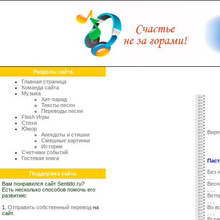
Разделы сайта
Главная страница
Команда сайта
Музыка
Хит-парад
Тексты песен
Переводы песен
Flash Игры
Стихи
Юмор
Верн
Анекдоты и стишки
Смешные картинки
Истории
Счетчики событий
Гостевая книга
Паст
Без 
Поддержка сайта
. . .
Вам понравился сайт Sentido.ru?
Весн
Есть несколько способов помочь его
. . .
развитию:
Вете
. . .
1.
Отправить собственный перевод
на
Во в
сайт.
. . .
Вста