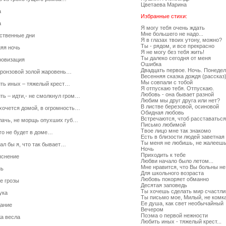
Цветаева Марина
а
Избранные стихи:
а
Я могу тебя очень ждать
Мне большего не надо...
ственные дни
Я в глазах твоих утону, можно?
Ты - рядом, и все прекрасно
яя ночь
Я не могу без тебя жить!
Ты далеко сегодня от меня
овизация
Ошибка
Двадцать первое. Ночь. Понедел
бронзовой золой жаровень…
Весенняя сказка дождя (рассказ
Мы совпали с тобой
ть иных – тяжелый крест…
Я отпускаю тебя. Отпускаю.
Любовь - она бывает разной
ть – идти,- не смолкнул гром…
Любим мы друг друга или нет?
В листве березовой, осиновой
хочется домой, в огромность…
Обидная любовь
Встречаются, чтоб расставаться
лачь, не морщь опухших губ…
Письмо любимой
Твое лицо мне так знакомо
го не будет в доме…
Есть в близости людей заветная
Ты меня не любишь, не жалееш
нал бы я, что так бывает…
Ночь
Приходить к тебе
снение
Любви начало было летом...
Мне нравится, что Вы больны не
нь
Для школьного возраста
Любовь покоряет обманно
е грозы
Десятая заповедь
Ты хочешь сделать мир счастл
ука
Ты письмо мое, Милый, не комка
Ее душа, как свет необычайный
ание
Вечером
Поэма о первой нежности
а весла
Любить иных - тяжелый крест...