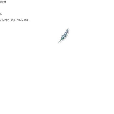
 идет
ль
с. Меня, как Ганимеда…