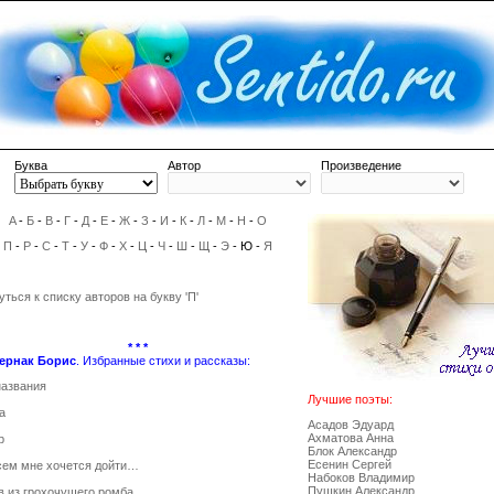
Буква
Автор
Произведение
A
-
Б
-
В
-
Г
-
Д
-
Е
-
Ж
-
З
-
И
-
К
-
Л
-
М
-
Н
-
О
П
-
Р
-
С
-
Т
-
У
-
Ф
-
Х
-
Ц
-
Ч
-
Ш
-
Щ
-
Э
- Ю -
Я
уться к списку авторов на букву 'П'
* * *
ернак Борис
. Избранные стихи и рассказы:
названия
Лучшие поэты:
а
Асадов Эдуард
Ахматова Анна
р
Блок Александр
Есенин Сергей
сем мне хочется дойти…
Набоков Владимир
Пушкин Александр
в из грохочущего ромба…