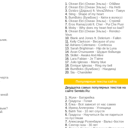
1.
Okean Elzi (Океан Эльзы) - Обійми
2.
Okean Elzi (Океан Эльзы) - На Небі
3.
Dzidzo (Дзідзьо) ft. VovaZilVova - Павук
4.
Sting - Shape of my heart
5.
BumBoks (БумБокс) - Квіти в волоссі
6.
Okean Elzi (Океан Эльзы) - Стрiляй
7.
Eros Ramazzotti ft. Cher - Pui Che Puoi
8.
Moby - Why does my heart feel so bad?
9.
Okean Elzi (Океан Эльзы) - Rendez-
Vous
10.
Blank and Jones ft. Delerium - Fallen
ьник.
11.
Kelly Clarkson - Because of you
)
12.
Adriano Celentano - Confessa
13.
Sarah Brightman - Hijo de la Luna
14.
Ахан Отыншиев - Шудын бойында
15.
Skillet - Awake And Alive
16.
Lara Fabian - Je T'aime
17.
Julio Iglesias - Mamy blue
18.
Enrique Iglesias - Ring my bell
19.
BumBoks (БумБокс) - Наодинці
20.
Sia - Chandelier
 черта
ь
Популярные тексты сайта
Двадцатка самых популярных текстов на
сайте Sentido.Ru:
 мной
1.
Жуки - Батарейка
2.
Градусы - Голая
3.
Ёлка - Всё зависит от нас самих
4.
Ирина Аллегрова - Угонщица
ивым?
5.
Bahh Tee - 10 лет спустя
й.
6.
Градусы - Научиться бы не париться
по пустякам
7.
Александр Розенбаум - Вальс-бостон
8.
Сектор газа - 30 лет