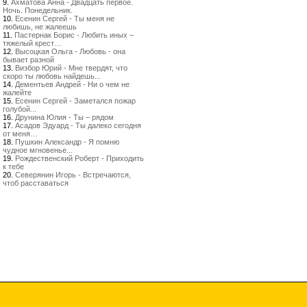
9.
Ахматова Анна - Двадцать первое.
Ночь. Понедельник.
10.
Есенин Сергей - Ты меня не
любишь, не жалеешь
11.
Пастернак Борис - Любить иных –
тяжелый крест…
12.
Высоцкая Ольга - Любовь - она
бывает разной
13.
Визбор Юрий - Мне твердят, что
скоро ты любовь найдешь...
14.
Дементьев Андрей - Ни о чем не
жалейте
15.
Есенин Сергей - Заметался пожар
голубой...
16.
Друнина Юлия - Ты – рядом
17.
Асадов Эдуард - Ты далеко сегодня
от меня…
18.
Пушкин Александр - Я помню
чудное мгновенье...
19.
Рождественский Роберт - Приходить
к тебе
20.
Северянин Игорь - Встречаются,
чтоб расставаться