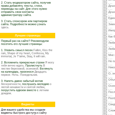
2. Стать модератором сайта, получив
. . .
права добавлять тексты, стихи,
Душ
переводы на сайт. Для этого нужно
. . .
отправить свои контакты
Душ
администратору сайта.
. . .
Един
3. Стать спонсором или партнером
. . .
сайта. Подробности можно узнать
Зимн
здесь
.
. . .
Импр
. . .
Лучшие страницы
Как 
. . .
Первый раз на сайте? Рекомендуем
Люби
посетить его лучшие страницы:
. . .
Люби
1. Уловить смысл песен
Fallen
,
Kiss the
. . .
rain
,
Shape of my heart
,
Confessa
,
My
Мне 
immortal
,
Je T'aime
,
Stay
,
It will rain
.
. . .
Не п
2. Вспомнить прекрасные строки
Я могу
. . .
тебя вечно ждать
. Пролистнуть
В
Нико
листве березовой, осиновой
. Взглянуть
. . .
на календарь, произнося
Двадцать
О, з
первое. Ночь. Понедельник.
. . .
Объя
3. Напеть давно забытый мотив
. . .
бесконечности
, послушать мелодию
о
Осе
лютой ненависти и святой любви
,
. . .
погрустить вдвоем вместе с
летним
Посл
дождем
.
. . .
Разл
. . .
Виджеты
Свид
. . .
Для вашего удобства мы создали
Слож
виджеты быстрого доступа к сайту
. . .