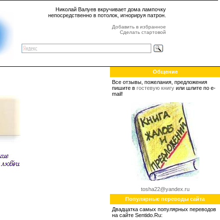
Николай Валуев вкручивает дома лампочку
непосредственно в потолок, игнорируя патрон.
Добавить в избранное
Сделать стартовой
Общение
Все отзывы, пожелания, предложения
пишите в
гостевую книгу
или шлите по e-
mail!
tosha22@yandex.ru
Популярные переводы сайта
Двадцатка самых популярных переводов
на сайте Sentido.Ru: