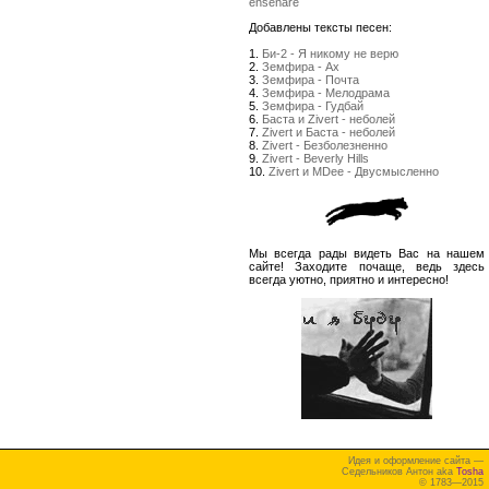
enseñare
Добавлены тексты песен:
1.
Би-2 - Я никому не верю
2.
Земфира - Ах
3.
Земфира - Почта
4.
Земфира - Мелодрама
5.
Земфира - Гудбай
6.
Баста и Zivert - неболей
7.
Zivert и Баста - неболей
8.
Zivert - Безболезненно
9.
Zivert - Beverly Hills
10.
Zivert и MDee - Двусмысленно
Мы всегда рады видеть Вас на нашем
сайте! Заходите почаще, ведь здесь
всегда уютно, приятно и интересно!
Идея и оформление сайта —
Седельников Антон aka
Tosha
© 1783—2015