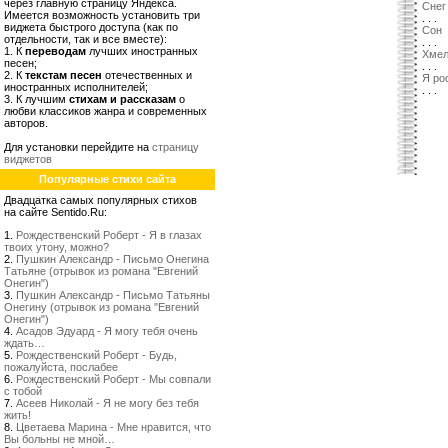
через главную страницу Яндекса.
Снег
Имеется возможность установить три
. . .
виджета быстрого доступа (как по
Сон
отдельности, так и все вместе):
. . .
1. К
переводам
лучших иностранных
Хме
песен;
. . .
2. К
текстам песен
отечественных и
Я ро
иностранных исполнителей;
. . .
3. К лучшим
стихам и рассказам
о
любви классиков жанра и современных
авторов.
Для установки перейдите на
страницу
виджетов
Популярные стихи сайта
Двадцатка самых популярных стихов
на сайте Sentido.Ru:
1.
Рождественский Роберт - Я в глазах
твоих утону, можно?
2.
Пушкин Александр - Письмо Онегина
Татьяне (отрывок из романа "Евгений
Онегин")
3.
Пушкин Александр - Письмо Татьяны
Онегину (отрывок из романа "Евгений
Онегин")
4.
Асадов Эдуард - Я могу тебя очень
ждать…
5.
Рождественский Роберт - Будь,
пожалуйста, послабее
6.
Рождественский Роберт - Мы совпали
с тобой
7.
Асеев Николай - Я не могу без тебя
жить!
8.
Цветаева Марина - Мне нравится, что
Вы больны не мной…