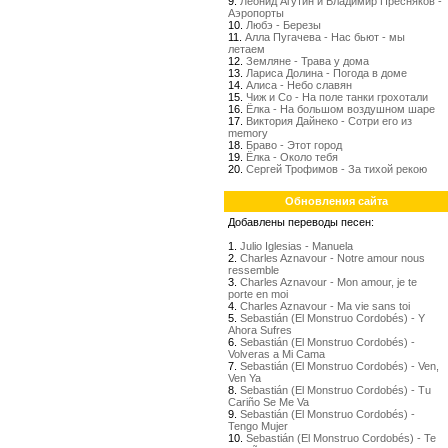
9.
Леонид Агутин и Владимир Пресняков -
Аэропорты
10.
Любэ - Березы
11.
Алла Пугачева - Нас бьют - мы
летаем
12.
Земляне - Трава у дома
13.
Лариса Долина - Погода в доме
14.
Алиса - Небо славян
15.
Чиж и Со - На поле танки грохотали
16.
Ёлка - На большом воздушном шаре
17.
Виктория Дайнеко - Сотри его из
memory
18.
Браво - Этот город
19.
Ёлка - Около тебя
20.
Сергей Трофимов - За тихой рекою
Обновления сайта
Добавлены переводы песен:
1.
Julio Iglesias - Manuela
2.
Charles Aznavour - Notre amour nous
ressemble
3.
Charles Aznavour - Mon amour, je te
porte en moi
4.
Charles Aznavour - Ma vie sans toi
5.
Sebastián (El Monstruo Cordobés) - Y
Ahora Sufres
6.
Sebastián (El Monstruo Cordobés) -
Volveras a Mi Cama
7.
Sebastián (El Monstruo Cordobés) - Ven,
Ven Ya
8.
Sebastián (El Monstruo Cordobés) - Tu
Cariño Se Me Va
9.
Sebastián (El Monstruo Cordobés) -
Tengo Mujer
10.
Sebastián (El Monstruo Cordobés) - Te