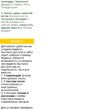
календарь, произнося
Двадцать первое. Ночь.
Понедельник.
3. Напеть давно забытый
мотив
бесконечности
,
послушать мелодию
о
лютой ненависти и
святой любви
, погрустить
вдвоем вместе с
летним
дождем
.
Виджеты
Для вашего удобства мы
создали виджеты
быстрого доступа к сайту
через главную страницу
Яндекса. Имеется
возможность установить
три виджета быстрого
доступа (как по
отдельности, так и все
вместе):
1. К
переводам
лучших
иностранных песен;
2. К
текстам песен
отечественных и
иностранных
исполнителей;
3. К лучшим
стихам и
рассказам
о любви
классиков жанра и
современных авторов.
Для установки перейдите