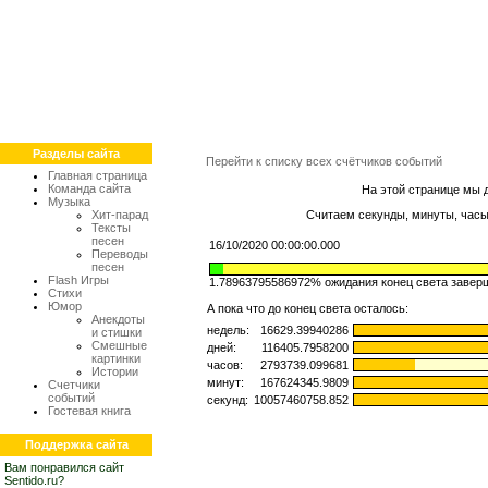
Разделы сайта
Перейти к списку всех счётчиков событий
Главная страница
Команда сайта
На этой странице мы 
Музыка
Хит-парад
Считаем секунды, минуты, часы, 
Тексты
песен
16/10/2020 00:00:00.000
Переводы
песен
Flash Игры
1.78963795911168% ожидания конец света завер
Стихи
Юмор
А пока что до конец света осталось:
Анекдоты
недель:
16629.39940231
и стишки
Смешные
дней:
116405.7958162
картинки
часов:
2793739.099589
Истории
минут:
167624345.9753
Счетчики
событий
секунд:
10057460758.520
Гостевая книга
Поддержка сайта
Вам понравился сайт
Sentido.ru?