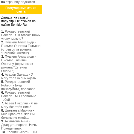
на
страницу виджетов
Популярные стихи
сайта
Двадцатка самых
популярных стихов на
сайте Sentido.Ru:
1.
Рождественский
Роберт - Я в глазах твоих
утону, можно?
2.
Пушкин Александр -
Письмо Онегина Татьяне
(отрывок из романа
"Евгений Онегин")
3.
Пушкин Александр -
Письмо Татьяны
Онегину (отрывок из
романа "Евгений
Онегин")
4.
Асадов Эдуард - Я
могу тебя очень ждать…
5.
Рождественский
Роберт - Будь,
пожалуйста, послабее
6.
Рождественский
Роберт - Мы совпали с
тобой
7.
Асеев Николай - Я не
могу без тебя жить!
8.
Цветаева Марина -
Мне нравится, что Вы
больны не мной…
9.
Ахматова Анна -
Двадцать первое. Ночь.
Понедельник.
10.
Есенин Сергей - Ты