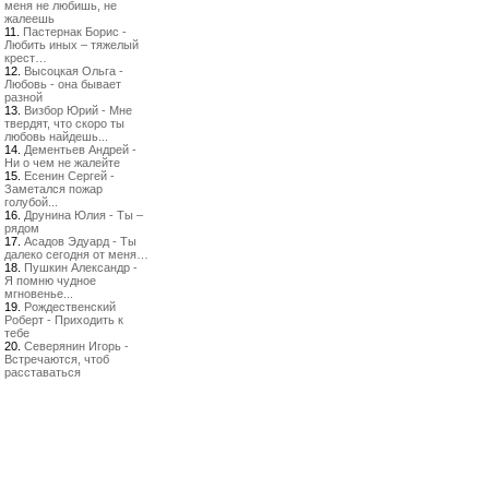
меня не любишь, не
жалеешь
11.
Пастернак Борис -
Любить иных – тяжелый
крест…
12.
Высоцкая Ольга -
Любовь - она бывает
разной
13.
Визбор Юрий - Мне
твердят, что скоро ты
любовь найдешь...
14.
Дементьев Андрей -
Ни о чем не жалейте
15.
Есенин Сергей -
Заметался пожар
голубой...
16.
Друнина Юлия - Ты –
рядом
17.
Асадов Эдуард - Ты
далеко сегодня от меня…
18.
Пушкин Александр -
Я помню чудное
мгновенье...
19.
Рождественский
Роберт - Приходить к
тебе
20.
Северянин Игорь -
Встречаются, чтоб
расставаться