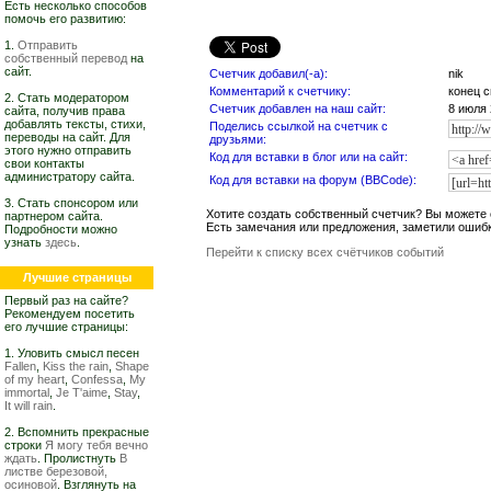
Есть несколько способов
помочь его развитию:
1.
Отправить
собственный перевод
на
сайт.
Счетчик добавил(-а):
nik
Комментарий к счетчику:
конец с
2. Стать модератором
Счетчик добавлен на наш сайт:
8 июля 
сайта, получив права
добавлять тексты, стихи,
Поделись ссылкой на счетчик с
переводы на сайт. Для
друзьями:
этого нужно отправить
Код для вставки в блог или на сайт:
свои контакты
администратору сайта.
Код для вставки на форум (BBCode):
3. Стать спонсором или
Хотите создать собственный счетчик? Вы можете 
партнером сайта.
Есть замечания или предложения, заметили ошиб
Подробности можно
узнать
здесь
.
Перейти к списку всех счётчиков событий
Лучшие страницы
Первый раз на сайте?
Рекомендуем посетить
его лучшие страницы:
1. Уловить смысл песен
Fallen
,
Kiss the rain
,
Shape
of my heart
,
Confessa
,
My
immortal
,
Je T'aime
,
Stay
,
It will rain
.
2. Вспомнить прекрасные
строки
Я могу тебя вечно
ждать
. Пролистнуть
В
листве березовой,
осиновой
. Взглянуть на