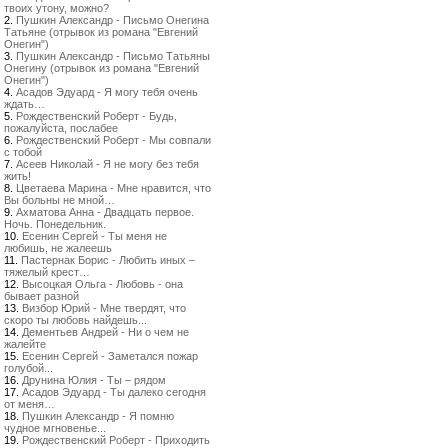
твоих утону, можно?
2.
Пушкин Александр - Письмо Онегина
Татьяне (отрывок из романа "Евгений
Онегин")
3.
Пушкин Александр - Письмо Татьяны
Онегину (отрывок из романа "Евгений
Онегин")
4.
Асадов Эдуард - Я могу тебя очень
ждать…
5.
Рождественский Роберт - Будь,
пожалуйста, послабее
6.
Рождественский Роберт - Мы совпали
с тобой
7.
Асеев Николай - Я не могу без тебя
жить!
8.
Цветаева Марина - Мне нравится, что
Вы больны не мной…
9.
Ахматова Анна - Двадцать первое.
Ночь. Понедельник.
10.
Есенин Сергей - Ты меня не
любишь, не жалеешь
11.
Пастернак Борис - Любить иных –
тяжелый крест…
12.
Высоцкая Ольга - Любовь - она
бывает разной
13.
Визбор Юрий - Мне твердят, что
скоро ты любовь найдешь...
14.
Дементьев Андрей - Ни о чем не
жалейте
15.
Есенин Сергей - Заметался пожар
голубой...
16.
Друнина Юлия - Ты – рядом
17.
Асадов Эдуард - Ты далеко сегодня
от меня…
18.
Пушкин Александр - Я помню
чудное мгновенье...
19.
Рождественский Роберт - Приходить