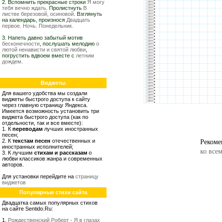
2. Вспомнить прекрасные строки
Я могу
тебя вечно ждать
. Пролистнуть
В
листве березовой, осиновой
. Взглянуть
на календарь, произнося
Двадцать
первое. Ночь. Понедельник.
3. Напеть давно забытый мотив
бесконечности
, послушать мелодию
о
лютой ненависти и святой любви
,
погрустить вдвоем вместе с
летним
дождем
.
Виджеты
Для вашего удобства мы создали
виджеты быстрого доступа к сайту
через главную страницу Яндекса.
Имеется возможность установить три
виджета быстрого доступа (как по
отдельности, так и все вместе):
1. К
переводам
лучших иностранных
песен;
Рекоме
2. К
текстам песен
отечественных и
иностранных исполнителей;
ко все
3. К лучшим
стихам и рассказам
о
любви классиков жанра и современных
авторов.
Для установки перейдите на
страницу
виджетов
Популярные стихи сайта
Двадцатка самых популярных стихов
на сайте Sentido.Ru:
1.
Рождественский Роберт - Я в глазах