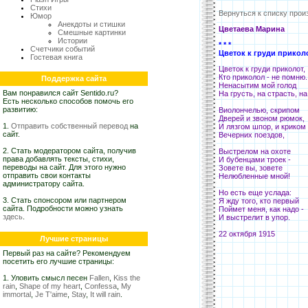
Стихи
Вернуться к списку прои
Юмор
Анекдоты и стишки
Цветаева Марина
Смешные картинки
Истории
* * *
Счетчики событий
Цветок к груди приколо
Гостевая книга
Цветок к груди приколот,
Кто приколол - не помню.
Поддержка сайта
Ненасытим мой голод
Вам понравился сайт Sentido.ru?
На грусть, на страсть, н
Есть несколько способов помочь его
развитию:
Виолончелью, скрипом
Дверей и звоном рюмок,
1.
Отправить собственный перевод
на
И лязгом шпор, и криком
сайт.
Вечерних поездов,
2. Стать модератором сайта, получив
Выстрелом на охоте
права добавлять тексты, стихи,
И бубенцами троек -
переводы на сайт. Для этого нужно
Зовете вы, зовете
отправить свои контакты
Нелюбленные мной!
администратору сайта.
Но есть еще услада:
3. Стать спонсором или партнером
Я жду того, кто первый
сайта. Подробности можно узнать
Поймет меня, как надо -
здесь
.
И выстрелит в упор.
22 октября 1915
Лучшие страницы
Первый раз на сайте? Рекомендуем
посетить его лучшие страницы:
1. Уловить смысл песен
Fallen
,
Kiss the
rain
,
Shape of my heart
,
Confessa
,
My
immortal
,
Je T'aime
,
Stay
,
It will rain
.