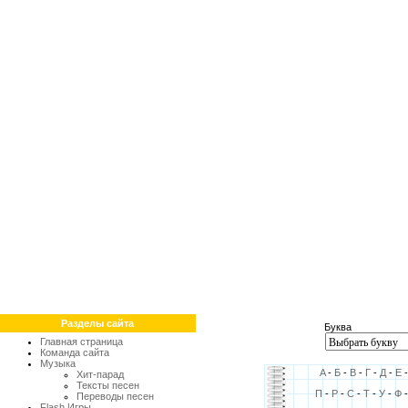
Разделы сайта
Буква
Главная страница
Команда сайта
Музыка
A
-
Б
-
В
-
Г
-
Д
-
Е
Хит-парад
Тексты песен
П
-
Р
-
С
-
Т
-
У
-
Ф
Переводы песен
Flash Игры