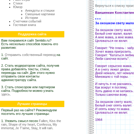
Стихи
Вернуться к списку прои
Юмор
Анекдоты и стишки
Ваншенкин Константин
Смешные картинки
Истории
* * *
Счетчики событий
За окошком свету мало
Гостевая книга
За окошком свету мало,
Белый снег валит, валит.
Поддержка сайта
А мне мама, а мне мама
Вам понравился сайт Sentido.ru?
Целоваться не велит.
Есть несколько способов помочь его
развитию:
Говорит: "Не плачь - заб
Хочет мама пригрозить.
1.
Отправить собственный перевод
на
Говорит: "Кататься люби
сайт.
Люби саночки возить".
2. Стать модератором сайта, получив
Говорит серьезно мама.
права добавлять тексты, стихи,
А в снегу лежат дворы.
переводы на сайт. Для этого нужно
Дней немало, лет немало
отправить свои контакты
Миновало с той поры.
администратору сайта.
И ничуть я не раскаюсь,
3. Стать спонсором или партнером
Как вокруг я погляжу,
сайта. Подробности можно узнать
Хоть давно я не катаюсь.
здесь
.
Только саночки вожу.
За окошком свету мало,
Лучшие страницы
Белый снег опять валит.
И опять кому-то мама
Первый раз на сайте? Рекомендуем
Целоваться не велит.
посетить его лучшие страницы:
1964
1. Уловить смысл песен
Fallen
,
Kiss the
rain
,
Shape of my heart
,
Confessa
,
My
immortal
,
Je T'aime
,
Stay
,
It will rain
.