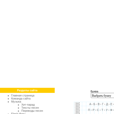
Разделы сайта
Буква
Главная страница
Команда сайта
Музыка
A
-
Б
-
В
-
Г
-
Д
-
Е
Хит-парад
Тексты песен
П
-
Р
-
С
-
Т
-
У
-
Ф
Переводы песен
Flash Игры