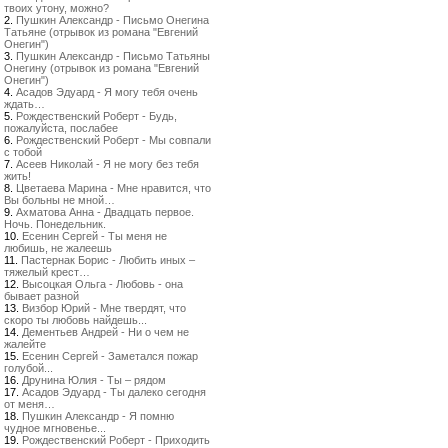
твоих утону, можно?
2.
Пушкин Александр - Письмо Онегина
Татьяне (отрывок из романа "Евгений
Онегин")
3.
Пушкин Александр - Письмо Татьяны
Онегину (отрывок из романа "Евгений
Онегин")
4.
Асадов Эдуард - Я могу тебя очень
ждать…
5.
Рождественский Роберт - Будь,
пожалуйста, послабее
6.
Рождественский Роберт - Мы совпали
с тобой
7.
Асеев Николай - Я не могу без тебя
жить!
8.
Цветаева Марина - Мне нравится, что
Вы больны не мной…
9.
Ахматова Анна - Двадцать первое.
Ночь. Понедельник.
10.
Есенин Сергей - Ты меня не
любишь, не жалеешь
11.
Пастернак Борис - Любить иных –
тяжелый крест…
12.
Высоцкая Ольга - Любовь - она
бывает разной
13.
Визбор Юрий - Мне твердят, что
скоро ты любовь найдешь...
14.
Дементьев Андрей - Ни о чем не
жалейте
15.
Есенин Сергей - Заметался пожар
голубой...
16.
Друнина Юлия - Ты – рядом
17.
Асадов Эдуард - Ты далеко сегодня
от меня…
18.
Пушкин Александр - Я помню
чудное мгновенье...
19.
Рождественский Роберт - Приходить