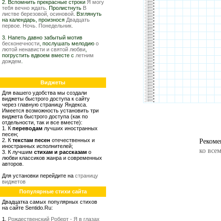
2. Вспомнить прекрасные строки
Я могу
тебя вечно ждать
. Пролистнуть
В
листве березовой, осиновой
. Взглянуть
на календарь, произнося
Двадцать
первое. Ночь. Понедельник.
3. Напеть давно забытый мотив
бесконечности
, послушать мелодию
о
лютой ненависти и святой любви
,
погрустить вдвоем вместе с
летним
дождем
.
Виджеты
Для вашего удобства мы создали
виджеты быстрого доступа к сайту
через главную страницу Яндекса.
Имеется возможность установить три
виджета быстрого доступа (как по
отдельности, так и все вместе):
1. К
переводам
лучших иностранных
песен;
Рекоме
2. К
текстам песен
отечественных и
иностранных исполнителей;
ко все
3. К лучшим
стихам и рассказам
о
любви классиков жанра и современных
авторов.
Для установки перейдите на
страницу
виджетов
Популярные стихи сайта
Двадцатка самых популярных стихов
на сайте Sentido.Ru:
1.
Рождественский Роберт - Я в глазах