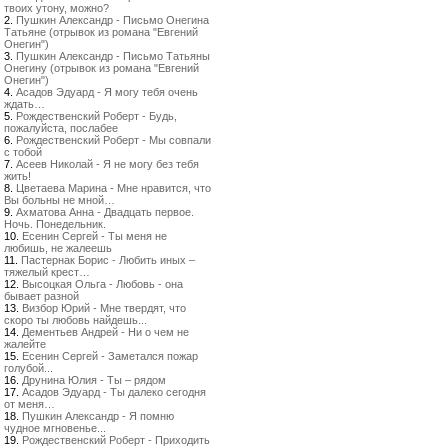
твоих утону, можно?
2.
Пушкин Александр - Письмо Онегина
Татьяне (отрывок из романа "Евгений
Онегин")
3.
Пушкин Александр - Письмо Татьяны
Онегину (отрывок из романа "Евгений
Онегин")
4.
Асадов Эдуард - Я могу тебя очень
ждать…
5.
Рождественский Роберт - Будь,
пожалуйста, послабее
6.
Рождественский Роберт - Мы совпали
с тобой
7.
Асеев Николай - Я не могу без тебя
жить!
8.
Цветаева Марина - Мне нравится, что
Вы больны не мной…
9.
Ахматова Анна - Двадцать первое.
Ночь. Понедельник.
10.
Есенин Сергей - Ты меня не
любишь, не жалеешь
11.
Пастернак Борис - Любить иных –
тяжелый крест…
12.
Высоцкая Ольга - Любовь - она
бывает разной
13.
Визбор Юрий - Мне твердят, что
скоро ты любовь найдешь...
14.
Дементьев Андрей - Ни о чем не
жалейте
15.
Есенин Сергей - Заметался пожар
голубой...
16.
Друнина Юлия - Ты – рядом
17.
Асадов Эдуард - Ты далеко сегодня
от меня…
18.
Пушкин Александр - Я помню
чудное мгновенье...
19.
Рождественский Роберт - Приходить