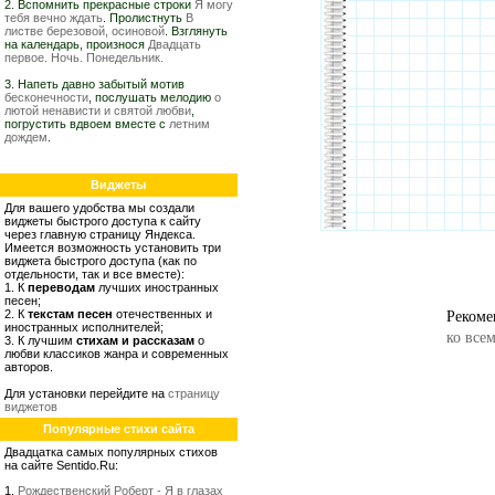
2. Вспомнить прекрасные строки
Я могу
тебя вечно ждать
. Пролистнуть
В
листве березовой, осиновой
. Взглянуть
на календарь, произнося
Двадцать
первое. Ночь. Понедельник.
3. Напеть давно забытый мотив
бесконечности
, послушать мелодию
о
лютой ненависти и святой любви
,
погрустить вдвоем вместе с
летним
дождем
.
Виджеты
Для вашего удобства мы создали
виджеты быстрого доступа к сайту
через главную страницу Яндекса.
Имеется возможность установить три
виджета быстрого доступа (как по
отдельности, так и все вместе):
1. К
переводам
лучших иностранных
песен;
Рекоме
2. К
текстам песен
отечественных и
иностранных исполнителей;
ко все
3. К лучшим
стихам и рассказам
о
любви классиков жанра и современных
авторов.
Для установки перейдите на
страницу
виджетов
Популярные стихи сайта
Двадцатка самых популярных стихов
на сайте Sentido.Ru:
1.
Рождественский Роберт - Я в глазах