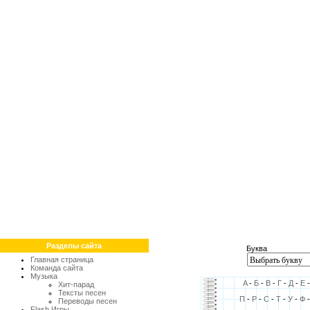
Разделы сайта
Буква
Главная страница
Команда сайта
Музыка
A
-
Б
-
В
-
Г
-
Д
-
Е
Хит-парад
Тексты песен
П
-
Р
-
С
-
Т
-
У
-
Ф
Переводы песен
Flash Игры