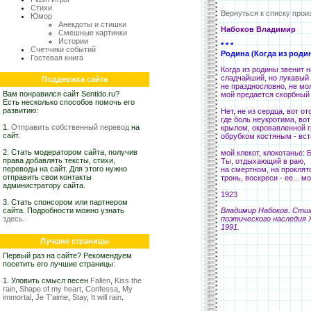
Стихи
Вернуться к списку прои
Юмор
Анекдоты и стишки
Набоков Владимир
Смешные картинки
Истории
* * *
Счетчики событий
Родина (Когда из родин
Гостевая книга
Когда из родины звенит 
сладчайший, но лукавый 
Поддержка сайта
не празднословно, не м
Вам понравился сайт Sentido.ru?
мой предается скорбный 
Есть несколько способов помочь его
развитию:
Нет, не из сердца, вот от
где боль неукротима, вот
1.
Отправить собственный перевод
на
крылом, окровавленной г
сайт.
обрубком костяным - вст
2. Стать модератором сайта, получив
мой клекот, клокотанье: 
права добавлять тексты, стихи,
Ты, отдыхающий в раю,
переводы на сайт. Для этого нужно
на смертном, на проклят
отправить свои контакты
тронь, воскреси - ее... мо
администратору сайта.
1923
3. Стать спонсором или партнером
сайта. Подробности можно узнать
Владимир Набоков. Стих
здесь
.
поэтического наследия X
1991.
Лучшие страницы
Первый раз на сайте? Рекомендуем
посетить его лучшие страницы:
1. Уловить смысл песен
Fallen
,
Kiss the
rain
,
Shape of my heart
,
Confessa
,
My
immortal
,
Je T'aime
,
Stay
,
It will rain
.