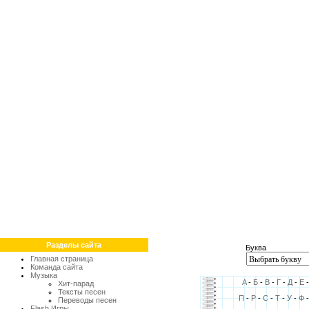
Разделы сайта
Буква
Главная страница
Команда сайта
Музыка
A
-
Б
-
В
-
Г
-
Д
-
Е
Хит-парад
Тексты песен
П
-
Р
-
С
-
Т
-
У
-
Ф
Переводы песен
Flash Игры