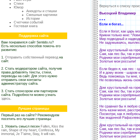
Стихи
Вернуться к списку прои
Юмор
Анекдоты и стишки
Высоцкий Владимир
Смешные картинки
Истории
* * *
Счетчики событий
Если я богат...
Гостевая книга
Если я богат, как царь мо
Крикни только мне: "Лови
Поддержка сайта
Мир подводный и надвод
Вам понравился сайт Sentido.ru?
Не задумываясь, выплес
Есть несколько способов помочь его
развитию:
Дом хрустальный на горе 
Сам, как пес бы, так и рос
1.
Отправить собственный перевод
на
Родники мои серебряные
сайт.
Золотые мои россыпи!
2. Стать модератором сайта, получив
Если беден я, как пес - о
права добавлять тексты, стихи,
И в дому моем - шаром ка
переводы на сайт. Для этого нужно
Ведь поможешь ты мне, 
отправить свои контакты
Не позволишь жизнь ско
администратору сайта.
Дом хрустальный на горе 
3. Стать спонсором или партнером
Сам, как пес бы, так и рос
сайта. Подробности можно узнать
Родники мои серебряные
здесь
.
Золотые мои россыпи!
Не сравнил бы я любую с
Лучшие страницы
Хоть казни меня, расстр
Посмотри, как я любуюсь 
Первый раз на сайте? Рекомендуем
Как мадонной Рафаэлево
посетить его лучшие страницы:
Дом хрустальный на горе 
1. Уловить смысл песен
Fallen
,
Kiss the
Сам, как пес бы, так и рос
rain
,
Shape of my heart
,
Confessa
,
My
Родники мои серебряные
immortal
,
Je T'aime
,
Stay
,
It will rain
.
Золотые мои россыпи!