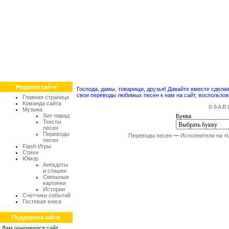
Разделы сайта
Господа, дамы, товарищи, друзья! Давайте вместе сдел
свои переводы любимых песен к нам на сайт, воспольз
Главная страница
Команда сайта
0-9
A
B
Музыка
Хит-парад
Буква
Тексты
песен
Переводы
Переводы песен
—
Исполнители на «
песен
Flash Игры
Стихи
Юмор
Анекдоты
и стишки
Смешные
картинки
Истории
Счетчики событий
Гостевая книга
Поддержка сайта
Вам понравился сайт