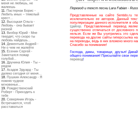
меня не любишь, не
жалеешь
Перевод и текст песни Lara Fabian - Russ
11.
Пастернак Борис -
Любить иных – тяжелый
Представленные на сайте Sentido.ru те
крест…
исключительно ее авторов. Данный текст
12.
Высоцкая Ольга -
популяризации данного исполнителя в обще
Любовь - она бывает
Цайгер
. Представленный перевод являет
разной
существенно отличаться от дословного пе
13.
Визбор Юрий - Мне
нельзя. Если же Вы ухитрились это сдел
твердят, что скоро ты
перевода на другие сайты гиперссылка н
любовь найдешь...
на переводы, ведь в них вложено много н
14.
Дементьев Андрей -
Спасибо за понимание!
Ни о чем не жалейте
15.
Есенин Сергей -
Господа, дамы, товарищи, друзья! Дав
Заметался пожар
общего понимания! Присылайте свои пере
голубой...
перевод
!
16.
Друнина Юлия - Ты –
рядом
17.
Асадов Эдуард - Ты
далеко сегодня от меня…
18.
Пушкин Александр - Я
помню чудное
мгновенье...
19.
Рождественский
Роберт - Приходить к
тебе
20.
Северянин Игорь -
Встречаются, чтоб
расставаться