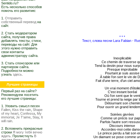
Sentido.ru?
Есть несколько способов
помочь его развитию:
1.
Отправить
собственный перевод
на
сайт.
2. Стать модератором
сайта, получив права
* * *
добавлять тексты, стихи,
Текст, слова песни Lara Fabian - Rus
переводы на сайт. Для
этого нужно отправить
свои контакты
администратору сайта.
Inexplicable
Ce chemin de traverse q
3. Стать спонсором или
Tend la destin pour nous sur
партнером сайта.
Presque improbable
Подробности можно
Pourtant je suis assise
узнать
здесь
.
À table l'on sert le vin de 
Fait d'une terre, d'un ciel a
Лучшие страницы
Un vrai moment d'étoile
Первый раз на сайте?
C'est instant boréal
Рекомендуем посетить
Où l'on sent que le ven
его лучшие страницы:
Tourne et prend la neige par 
Détournant son chemin
1. Уловить смысл песен
Pour ouvrir un grand lendema
Fallen
,
Kiss the rain
,
Shape
of my heart
,
Confessa
,
My
Soirées givrées
immortal
,
Je T'aime
,
Stay
,
It
Comme un précis sur pap
will rain
.
Parfois l'autre sort ressus
Discours intense
2. Вспомнить прекрасные
Accordes-moi cette dans
строки
Я могу тебя вечно
Le prince perdu a fait son e
ждать
. Пролистнуть
В
Un diamant se pose comme un
листве березовой,