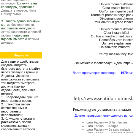
осиновой
. Взглянуть на
Un vrai moment d'étoile
календарь, произнося
C'est instant boréal
Двадцать первое. Ночь.
Où l'on sent que le ven
Понедельник.
Tourne et prend la neige par 
Détournant son chemin
3. Напеть давно забытый
Pour ouvrir un grand lende
мотив
бесконечности
,
послушать мелодию
о
Un vrai moment d'étoile
лютой ненависти и святой
C'est instant idéal
любви
, погрустить
Où l'on entend le chant des s
вдвоем вместе с
летним
Ramenées vers la terr
дождем
.
Un navire éphémère
Un souvenir immortel...
It's my russian fairy-tale
Виджеты
Для вашего удобства мы
Примечание к переводу:
Видео: https
создали виджеты
быстрого доступа к сайту
через главную страницу
Всего просмотров перевода —
1679
раз
Яндекса. Имеется
возможность установить
три виджета быстрого
доступа (как по
отдельности, так и все
вместе):
1. К
переводам
лучших
иностранных песен;
2. К
текстам песен
отечественных и
Рекомендуем установить виджет
иностранных
исполнителей;
Другие переводы песен данного испол
3. К лучшим
стихам и
рассказам
о любви
Lara Fabian — Si tu m'aimes
классиков жанра и
Lara Fabian — Adagio
современных авторов.
Lara Fabian — Je suis malade