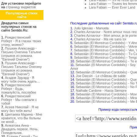
Lara Fabian — S'il ne reste qu'u
Для установки перейдите
Lara Fabian — Toutes les femm
на
страницу виджетов
Lara Fabian — Ever Ever Land
Популярные стихи
сайта
Двадцатка самых
Последние добавленные на сайт Sentido.r
популярных стихов на
1.
Julio Iglesias - Manuela
сайте Sentido.Ru:
2.
Charles Aznavour - Notre amour nous re
3.
Charles Aznavour - Mon amour, je te porte
1.
Рождественский
4.
Charles Aznavour - Ma vie sans toi
Роберт - Я в глазах твоих
5.
Sebastián (El Monstruo Cordobés) - Y Aho
утону, можно?
6.
Sebastián (El Monstruo Cordobés) - Volv
2.
Пушкин Александр -
7.
Sebastián (El Monstruo Cordobés) - Ven, 
Письмо Онегина Татьяне
8.
Sebastián (El Monstruo Cordobés) - Tu C
(отрывок из романа
9.
Sebastián (El Monstruo Cordobés) - Teng
"Евгений Онегин")
10.
Sebastián (El Monstruo Cordobés) - Te 
3.
Пушкин Александр -
11.
Sebastián (El Monstruo Cordobés) - Soy 
Письмо Татьяны Онегину
Amor
(отрывок из романа
12.
Sebastián (El Monstruo Cordobés) - Qui
"Евгений Онегин")
13.
Joe Dassin - Le château de sable
4.
Асадов Эдуард - Я
14.
Sebastián (El Monstruo Cordobés) - Que
могу тебя очень ждать…
15.
Sebastián (El Monstruo Cordobés) - No
5.
Рождественский
16.
Sebastián (El Monstruo Cordobés) - No P
Роберт - Будь,
17.
Nathalie Cardone - Hasta Siempre
пожалуйста, послабее
18.
Sebastián (El Monstruo Cordobés) - Movi
6.
Рождественский
19.
Sebastián (El Monstruo Cordobés) - Mir
Роберт - Мы совпали с
20.
Sebastián (El Monstruo Cordobés) - Me
тобой
7.
Асеев Николай - Я не
Пример кода гиперссылк
могу без тебя жить!
8.
Цветаева Марина - Мне
нравится, что Вы больны
не мной…
9.
Ахматова Анна -
Прим
Двадцать первое. Ночь.
Понедельник.
10.
Есенин Сергей - Ты