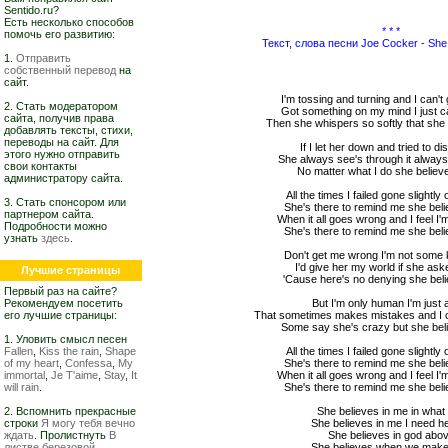
Sentido.ru?
Есть несколько способов
* * *
помочь его развитию:
Текст, слова песни Joe Cocker - She
1.
Отправить
собственный перевод
на
сайт.
I'm tossing and turning and I can't 
2. Стать модератором
Got something on my mind I just ca
сайта, получив права
Then she whispers so softly that she
добавлять тексты, стихи,
переводы на сайт. Для
If I let her down and tried to dis
этого нужно отправить
She always see's through it always 
свои контакты
No matter what I do she believ
администратору сайта.
All the times I failed gone slightly o
3. Стать спонсором или
She's there to remind me she bel
партнером сайта.
When it all goes wrong and I feel I
Подробности можно
She's there to remind me she bel
узнать
здесь
.
Don't get me wrong I'm not some k
I'd give her my world if she as
Лучшие страницы
'Cause here's no denying she bel
Первый раз на сайте?
Рекомендуем посетить
But I'm only human I'm just 
его лучшие страницы:
That sometimes makes mistakes and I c
Some say she's crazy but she bel
1. Уловить смысл песен
Fallen
,
Kiss the rain
,
Shape
All the times I failed gone slightly o
of my heart
,
Confessa
,
My
She's there to remind me she bel
immortal
,
Je T'aime
,
Stay
,
It
When it all goes wrong and I feel I
will rain
.
She's there to remind me she bel
2. Вспомнить прекрасные
She believes in me in what 
строки
Я могу тебя вечно
She believes in me I need he
ждать
. Пролистнуть
В
She believes in god abo
листве березовой,
She believes when we make