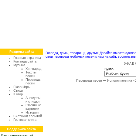
Разделы сайта
Господа, дамы, товарищи, друзья! Давайте вместе сдел
свои переводы любимых песен к нам на сайт, воспольз
Главная страница
Команда сайта
0-9
A
B
Музыка
Хит-парад
Буква
Тексты
песен
Переводы
Переводы песен
—
Исполнители на «
песен
Flash Игры
Стихи
Юмор
Анекдоты
и стишки
Смешные
картинки
Истории
Счетчики событий
Гостевая книга
Поддержка сайта
Вам понравился сайт