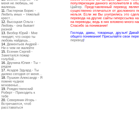
меня не любишь, не
популяризации данного исполнителя в общ
жалеешь
Цайгер
. Представленный перевод являе
11.
Пастернак Борис -
существенно отличаться от дословного п
Любить иных – тяжелый
нельзя. Если же Вы ухитрились это сдел
крест…
перевода на другие сайты гиперссылка н
12.
Высоцкая Ольга -
на переводы, ведь в них вложено много н
Любовь - она бывает
Спасибо за понимание!
разной
Господа, дамы, товарищи, друзья! Дав
13.
Визбор Юрий - Мне
общего понимания! Присылайте свои пере
твердят, что скоро ты
перевод
!
любовь найдешь...
14.
Дементьев Андрей -
Ни о чем не жалейте
15.
Есенин Сергей -
Заметался пожар
голубой...
16.
Друнина Юлия - Ты –
рядом
17.
Асадов Эдуард - Ты
далеко сегодня от меня…
18.
Пушкин Александр - Я
помню чудное
мгновенье...
19.
Рождественский
Роберт - Приходить к
тебе
20.
Северянин Игорь -
Встречаются, чтоб
расставаться