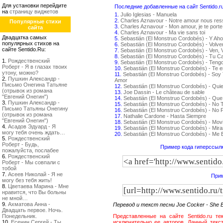
Для установки перейдите
Последние добавленные на сайт Sentido.r
на
страницу виджетов
1.
Julio Iglesias - Manuela
2.
Charles Aznavour - Notre amour nous re
Популярные стихи
3.
Charles Aznavour - Mon amour, je te porte
сайта
4.
Charles Aznavour - Ma vie sans toi
Двадцатка самых
5.
Sebastián (El Monstruo Cordobés) - Y Aho
популярных стихов на
6.
Sebastián (El Monstruo Cordobés) - Volv
сайте Sentido.Ru:
7.
Sebastián (El Monstruo Cordobés) - Ven, 
8.
Sebastián (El Monstruo Cordobés) - Tu C
1.
Рождественский
9.
Sebastián (El Monstruo Cordobés) - Teng
Роберт - Я в глазах твоих
10.
Sebastián (El Monstruo Cordobés) - Te 
утону, можно?
11.
Sebastián (El Monstruo Cordobés) - Soy 
2.
Пушкин Александр -
Amor
Письмо Онегина Татьяне
12.
Sebastián (El Monstruo Cordobés) - Qui
(отрывок из романа
13.
Joe Dassin - Le château de sable
"Евгений Онегин")
14.
Sebastián (El Monstruo Cordobés) - Que
3.
Пушкин Александр -
15.
Sebastián (El Monstruo Cordobés) - No
Письмо Татьяны Онегину
16.
Sebastián (El Monstruo Cordobés) - No P
(отрывок из романа
17.
Nathalie Cardone - Hasta Siempre
"Евгений Онегин")
18.
Sebastián (El Monstruo Cordobés) - Movi
4.
Асадов Эдуард - Я
19.
Sebastián (El Monstruo Cordobés) - Mir
могу тебя очень ждать…
20.
Sebastián (El Monstruo Cordobés) - Me
5.
Рождественский
Роберт - Будь,
Пример кода гиперссылк
пожалуйста, послабее
6.
Рождественский
Роберт - Мы совпали с
тобой
7.
Асеев Николай - Я не
Прим
могу без тебя жить!
8.
Цветаева Марина - Мне
нравится, что Вы больны
не мной…
9.
Ахматова Анна -
Перевод и текст песни Joe Cocker - She 
Двадцать первое. Ночь.
Понедельник.
Представленные на сайте Sentido.ru те
10.
Есенин Сергей - Ты
исключительно ее авторов. Данный текст