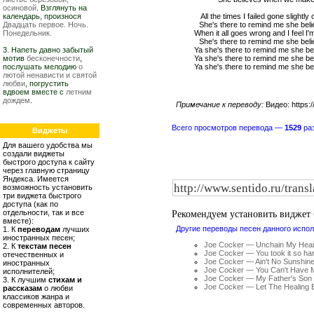
осиновой
. Взглянуть на
календарь, произнося
All the times I failed gone slightly o
Двадцать первое. Ночь.
She's there to remind me she bel
Понедельник.
When it all goes wrong and I feel I
She's there to remind me she bel
3. Напеть давно забытый
Ya she's there to remind me she be
мотив
бесконечности
,
Ya she's there to remind me she be
послушать мелодию
о
Ya she's there to remind me she be
лютой ненависти и святой
любви
, погрустить
вдвоем вместе с
летним
дождем
.
Примечание к переводу:
Видео: https
Всего просмотров перевода —
1529
раз
Виджеты
Для вашего удобства мы
создали виджеты
быстрого доступа к сайту
через главную страницу
Яндекса. Имеется
возможность установить
три виджета быстрого
доступа (как по
Рекомендуем установить виджет
отдельности, так и все
вместе):
Другие переводы песен данного испол
1. К
переводам
лучших
иностранных песен;
Joe Cocker — Unchain My Hear
2. К
текстам песен
Joe Cocker — You took it so ha
отечественных и
Joe Cocker — Ain't No Sunshin
иностранных
Joe Cocker — You Can't Have 
исполнителей;
Joe Cocker — My Father's Son
3. К лучшим
стихам и
Joe Cocker — Let The Healing 
рассказам
о любви
классиков жанра и
современных авторов.