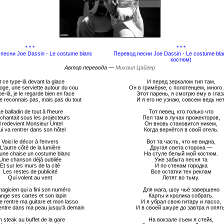
* * *
* * *
 песни Joe Dassin - Le costume blanc
Перевод песни Joe Dassin - Le costume bl
костюм)
Автор перевода —
Михаил Цайгер
t ce type-là devant la glace
И перед зеркалом тип там,
oge, une serviette autour du cou
Он в гримёрке, с полотенцем, много 
e-là, je le regarde bien en face
Этот парень, я смотрю ему в глаз
 le reconnais pas, mais pas du tout
И я его не узнаю, совсем ведь нет
e balladin de tout à l'heure
Тот певец, кто только что
chantait sous les projecteurs
Пел там в лучах прожекторов,
Il redevient Monsieur Untel
Он вновь становится никем,
i va rentrer dans son hôtel
Когда вернётся в свой отель.
Voici le décor à l'envers
Вот та часть, что не видна,
L'autre côté de la lumière
Другая света сторона —
une chaise un costume blanc
На стуле белый мой костюм.
Une chanson déjà oubliée
Уже забыта песня та
Et sur les murs de la cité
И по стенам городка
Les restes de publicité
Все остатки тех реклам
Qui volent au vent
Летят во тьму.
agicien qui a fini son numéro
Для мага, шоу чьё завершено
nge ses cartes et son lapin
Карты и кролика собрать.
je rentre ma guitare et mon lasso
И я убрал свою гитару и лассо,
rentre dans ma peau jusqu'à demain
И в своей шкуре до завтра я опять
 steak au buffet de la gare
На вокзале съем я стейк,