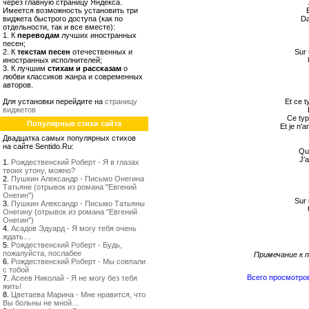
через главную страницу Яндекса.
Имеется возможность установить три
виджета быстрого доступа (как по
Da
отдельности, так и все вместе):
1. К
переводам
лучших иностранных
песен;
2. К
текстам песен
отечественных и
Sur 
иностранных исполнителей;
3. К лучшим
стихам и рассказам
о
любви классиков жанра и современных
авторов.
Для установки перейдите на
страницу
Et ce t
виджетов
Ce typ
Популярные стихи сайта
Et je n'a
Двадцатка самых популярных стихов
на сайте Sentido.Ru:
Qui
J'
1.
Рождественский Роберт - Я в глазах
твоих утону, можно?
2.
Пушкин Александр - Письмо Онегина
Татьяне (отрывок из романа "Евгений
Онегин")
Sur 
3.
Пушкин Александр - Письмо Татьяны
Онегину (отрывок из романа "Евгений
Онегин")
4.
Асадов Эдуард - Я могу тебя очень
ждать…
5.
Рождественский Роберт - Будь,
пожалуйста, послабее
Примечание к п
6.
Рождественский Роберт - Мы совпали
с тобой
Всего просмотро
7.
Асеев Николай - Я не могу без тебя
жить!
8.
Цветаева Марина - Мне нравится, что
Вы больны не мной…