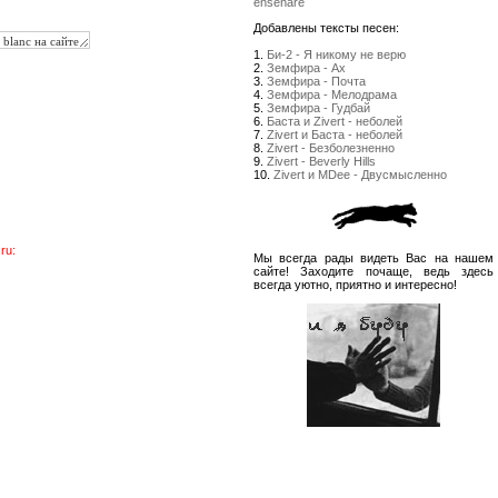
enseñare
Добавлены тексты песен:
1.
Би-2 - Я никому не верю
2.
Земфира - Ах
3.
Земфира - Почта
4.
Земфира - Мелодрама
5.
Земфира - Гудбай
6.
Баста и Zivert - неболей
7.
Zivert и Баста - неболей
8.
Zivert - Безболезненно
9.
Zivert - Beverly Hills
10.
Zivert и MDee - Двусмысленно
ru:
Мы всегда рады видеть Вас на нашем
сайте! Заходите почаще, ведь здесь
всегда уютно, приятно и интересно!