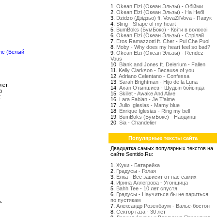
1.
Okean Elzi (Океан Эльзы) - Обійми
2.
Okean Elzi (Океан Эльзы) - На Небі
3.
Dzidzo (Дзідзьо) ft. VovaZilVova - Павук
4.
Sting - Shape of my heart
5.
BumBoks (БумБокс) - Квіти в волоссі
6.
Okean Elzi (Океан Эльзы) - Стрiляй
7.
Eros Ramazzotti ft. Cher - Pui Che Puoi
8.
Moby - Why does my heart feel so bad?
anc (Белый
9.
Okean Elzi (Океан Эльзы) - Rendez-
Vous
10.
Blank and Jones ft. Delerium - Fallen
11.
Kelly Clarkson - Because of you
12.
Adriano Celentano - Confessa
13.
Sarah Brightman - Hijo de la Luna
лет.
14.
Ахан Отыншиев - Шудын бойында
а
15.
Skillet - Awake And Alive
.
16.
Lara Fabian - Je T'aime
17.
Julio Iglesias - Mamy blue
18.
Enrique Iglesias - Ring my bell
19.
BumBoks (БумБокс) - Наодинці
20.
Sia - Chandelier
Популярные тексты сайта
Двадцатка самых популярных текстов на
сайте Sentido.Ru:
1.
Жуки - Батарейка
2.
Градусы - Голая
3.
Ёлка - Всё зависит от нас самих
4.
Ирина Аллегрова - Угонщица
5.
Bahh Tee - 10 лет спустя
6.
Градусы - Научиться бы не париться
по пустякам
.
7.
Александр Розенбаум - Вальс-бостон
8.
Сектор газа - 30 лет