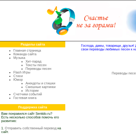
Разделы сайта
Господа, дамы, товарищи, друзья
свои переводы любимых песен к н
Главная страница
Команда сайта
Музыка
Хит-парад
Тексты песен
Переводы песен
Flash Игры
Переводы песе
Стихи
Юмор
Анекдоты и стишки
Смешные картинки
Истории
Счетчики событий
Гостевая книга
Поддержка сайта
Вам понравился сайт Sentido.ru?
Есть несколько способов помочь его
развитию:
1.
Отправить собственный перевод
на
сайт.