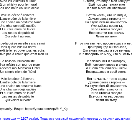
Avec les visiteurs du soir
С теми, кто видел мой концерт,
Et un whisky pour le moral
Ещё поможет виски мне
ns une boîte couleur locale
В этом местном цветнике.
Voici le décor à l'envers
Вот та часть, что не видна,
L'autre côté de la lumière
Другая света сторона —
une chaise un costume blanc
На стуле белый мой костюм.
Une chanson déjà oubliée
Уже забыта песня та,
Et sur les murs de la cité
И по стенам городка
Les restes de publicité
Все остатки тех реклам
Qui volent au vent
Летят во тьму.
ype-là qui se réveille sans savoir
И тот тип там, что проснувшись и не 
Dans quelle ville il a dormi
Про город, где он засыпал,
e-là je le retrouve tous les soirs
Его вновь нахожу я все вечера.
rrive pas à croire que c'est bien lui
И я поверить не могу, что он есть я
Le balladin, l'illusionniste
Иллюзионист и скоморох,
 va refaire son tour de piste
Всё повторяя вновь и вновь,
ai devant moi Monsieur Untel
Я снова становлюсь никем,
Un simple client de l'hôtel
Возвращаясь в свой отель.
Voici le décor à l'envers
Вот та часть, что не видна
L'autre côté de la lumière
Другая света сторона —
une chaise un costume blanc
На стуле белый мой костюм.
Une chanson déjà oubliée
Уже забыта песня та
Et sur les murs de la cité
И по стенам городка
Les restes de publicité
Все остатки тех реклам
Qui volent au vent
Летят во тьму.
ереводу:
Видео: https://youtu.be/nArpWt-Y_Kg
в перевода —
1207
раз(а). Поделись ссылкой на данный перевод со своими друзьями!