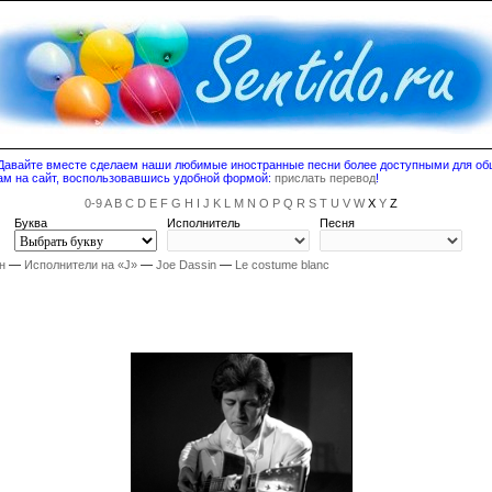
! Давайте вместе сделаем наши любимые иностранные песни более доступными для о
ам на сайт, воспользовавшись удобной формой:
прислать перевод
!
0-9
A
B
C
D
E
F
G
H
I
J
K
L
M
N
O
P
Q
R
S
T
U
V
W
X
Y
Z
Буква
Исполнитель
Песня
н
—
Исполнители на «J»
—
Joe Dassin
—
Le costume blanc