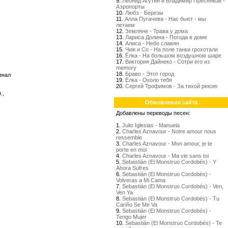
9.
Леонид Агутин и Владимир Пресняков -
Аэропорты
10.
Любэ - Березы
11.
Алла Пугачева - Нас бьют - мы
летаем
12.
Земляне - Трава у дома
13.
Лариса Долина - Погода в доме
14.
Алиса - Небо славян
15.
Чиж и Со - На поле танки грохотали
16.
Ёлка - На большом воздушном шаре
17.
Виктория Дайнеко - Сотри его из
memory
18.
Браво - Этот город
знал
19.
Ёлка - Около тебя
20.
Сергей Трофимов - За тихой рекою
.,
Обновления сайта
Добавлены переводы песен:
1.
Julio Iglesias - Manuela
2.
Charles Aznavour - Notre amour nous
ressemble
3.
Charles Aznavour - Mon amour, je te
porte en moi
4.
Charles Aznavour - Ma vie sans toi
5.
Sebastián (El Monstruo Cordobés) - Y
Ahora Sufres
6.
Sebastián (El Monstruo Cordobés) -
Volveras a Mi Cama
7.
Sebastián (El Monstruo Cordobés) - Ven,
Ven Ya
8.
Sebastián (El Monstruo Cordobés) - Tu
Cariño Se Me Va
9.
Sebastián (El Monstruo Cordobés) -
Tengo Mujer
10.
Sebastián (El Monstruo Cordobés) - Te