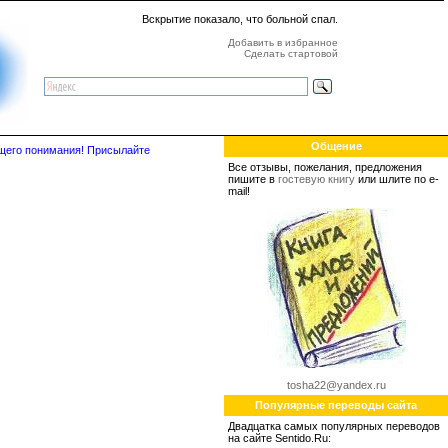
Вскрытие показало, что больной спал.
Добавить в избранное
Сделать стартовой
Общение
бщего понимания! Присылайте
Все отзывы, пожелания, предложения
пишите в
гостевую книгу
или шлите по e-
mail!
tosha22@yandex.ru
Популярные переводы сайта
Двадцатка самых популярных переводов
на сайте Sentido.Ru: