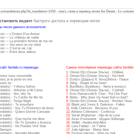
установить виджет
быстрого доступа к переводам песен
ы песен данного исполнителя:
sin — L'Ombre D'un Amour
sin — Le château de sable
sin — La première femme de ma vie
sin — You were on my mind
in — C'est la vie, Lily
sin — Entre deux adieux
айт Sentido.ru переводы:
Самые популярные переводы сайта Sentido.
1.
Okean Elzi (Океан Эльзы) - Обійми
amour nous ressemble
2.
Okean Elzi (Океан Эльзы) - На Небі
ur, je te porte en moi
3.
Dzidzo (Дзідзьо) ft. VovaZilVova - Павук
sans toi
4.
Sting - Shape of my heart
rdobés) - Y Ahora Sufres
5.
BumBoks (БумБокс) - Квіти в волоссі
rdobés) - Volveras a Mi Cama
6.
Okean Elzi (Океан Эльзы) - Стрiляй
dobés) - Ven, Ven Ya
7.
Eros Ramazzotti ft. Cher - Pui Che Puoi
rdobés) - Tu Cariño Se Me Va
8.
Moby - Why does my heart feel so bad?
rdobés) - Tengo Mujer
9.
Okean Elzi (Океан Эльзы) - Rendez-Vous
ordobés) - Te enseñare
10.
Blank and Jones ft. Delerium - Fallen
ordobés) - Soy Tu Prisionero de Amor
11.
Kelly Clarkson - Because of you
ordobés) - Quiero Dormir Cansado
12.
Adriano Celentano - Confessa
de sable
13.
Sarah Brightman - Hijo de la Luna
ordobés) - Que noche me diste
14.
Ахан Отыншиев - Шудын бойында
Cordobés) - No Te Quedes y Avanza
15.
Skillet - Awake And Alive
ordobés) - No Puedes Vivir Sola
16.
Lara Fabian - Je T'aime
 Siempre
17.
Julio Iglesias - Mamy blue
rdobés) - Movidito Movidito
18.
Enrique Iglesias - Ring my bell