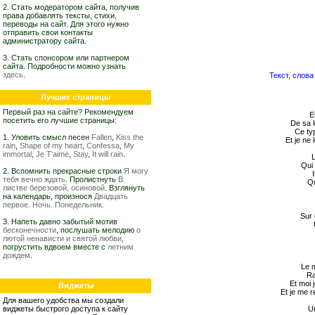
2. Стать модератором сайта, получив
права добавлять тексты, стихи,
переводы на сайт. Для этого нужно
отправить свои контакты
администратору сайта.
3. Стать спонсором или партнером
сайта. Подробности можно узнать
здесь
.
Текст, слова
Лучшие страницы
Первый раз на сайте? Рекомендуем
E
посетить его лучшие страницы:
De sa l
Ce typ
1. Уловить смысл песен
Fallen
,
Kiss the
Et je ne
rain
,
Shape of my heart
,
Confessa
,
My
immortal
,
Je T'aime
,
Stay
,
It will rain
.
L
Qui 
2. Вспомнить прекрасные строки
Я могу
тебя вечно ждать
. Пролистнуть
В
Qu
листве березовой, осиновой
. Взглянуть
на календарь, произнося
Двадцать
первое. Ночь. Понедельник.
Sur 
3. Напеть давно забытый мотив
бесконечности
, послушать мелодию
о
лютой ненависти и святой любви
,
погрустить вдвоем вместе с
летним
дождем
.
Le m
Ra
Et moi 
Виджеты
Et je me 
Для вашего удобства мы создали
виджеты быстрого доступа к сайту
Un