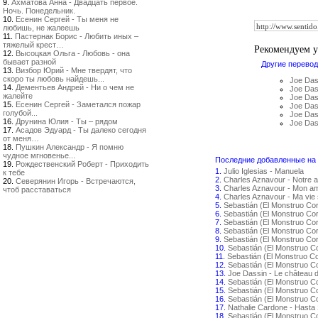
9.
Ахматова Анна - Двадцать первое.
Ночь. Понедельник.
10.
Есенин Сергей - Ты меня не
любишь, не жалеешь
11.
Пастернак Борис - Любить иных –
тяжелый крест…
Рекомендуем 
12.
Высоцкая Ольга - Любовь - она
бывает разной
Другие перевод
13.
Визбор Юрий - Мне твердят, что
скоро ты любовь найдешь...
Joe Das
14.
Дементьев Андрей - Ни о чем не
Joe Das
жалейте
Joe Das
15.
Есенин Сергей - Заметался пожар
Joe Das
голубой...
Joe Dass
16.
Друнина Юлия - Ты – рядом
Joe Das
17.
Асадов Эдуард - Ты далеко сегодня
от меня…
18.
Пушкин Александр - Я помню
чудное мгновенье...
Последние добавленные на с
19.
Рождественский Роберт - Приходить
1.
Julio Iglesias - Manuela
к тебе
2.
Charles Aznavour - Notre 
20.
Северянин Игорь - Встречаются,
3.
Charles Aznavour - Mon amo
чтоб расставаться
4.
Charles Aznavour - Ma vie 
5.
Sebastián (El Monstruo Co
6.
Sebastián (El Monstruo Co
7.
Sebastián (El Monstruo Cor
8.
Sebastián (El Monstruo Co
9.
Sebastián (El Monstruo Co
10.
Sebastián (El Monstruo C
11.
Sebastián (El Monstruo C
12.
Sebastián (El Monstruo C
13.
Joe Dassin - Le château 
14.
Sebastián (El Monstruo C
15.
Sebastián (El Monstruo 
16.
Sebastián (El Monstruo C
17.
Nathalie Cardone - Hasta
18.
Sebastián (El Monstruo Co