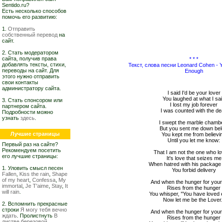
Sentido.ru?
Есть несколько способов
помочь его развитию:
1.
Отправить
собственный перевод
на
сайт.
2. Стать модератором
сайта, получив права
* * *
добавлять тексты, стихи,
Текст, слова песни Leonard Cohen -
переводы на сайт. Для
Enough
этого нужно отправить
свои контакты
администратору сайта.
I said I'd be your lover
You laughed at what I sa
3. Стать спонсором или
I lost my job forever
партнером сайта.
I was counted with the d
Подробности можно
узнать
здесь
.
I swept the marble chamb
But you sent me down be
Лучшие страницы
You kept me from believi
Until you let me know:
Первый раз на сайте?
Рекомендуем посетить
That I am not the one who lo
его лучшие страницы:
It's love that seizes me
When hatred with his packag
1. Уловить смысл песен
You forbid delivery
Fallen
,
Kiss the rain
,
Shape
of my heart
,
Confessa
,
My
And when the hunger for your
immortal
,
Je T'aime
,
Stay
,
It
Rises from the hunger
will rain
.
You whisper, "You have loved
Now let me be the Lover
2. Вспомнить прекрасные
строки
Я могу тебя вечно
And when the hunger for your
ждать
. Пролистнуть
В
Rises from the hunger
листве березовой,