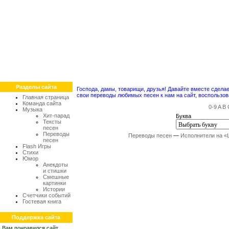
Разделы сайта
Господа, дамы, товарищи, друзья! Давайте вместе сдел
свои переводы любимых песен к нам на сайт, воспольз
Главная страница
Команда сайта
0-9
A
B
Музыка
Хит-парад
Буква
Тексты
песен
Переводы
Переводы песен
—
Исполнители на «
песен
Flash Игры
Стихи
Юмор
Анекдоты
и стишки
Смешные
картинки
Истории
Счетчики событий
Гостевая книга
Поддержка сайта
Вам понравился сайт