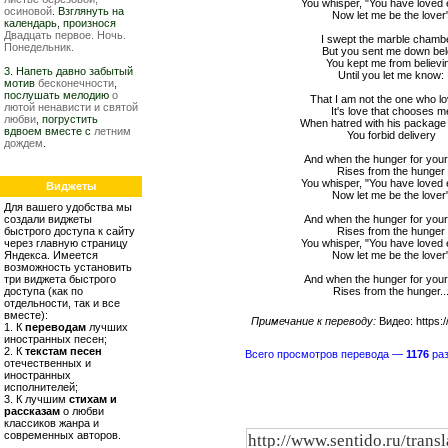
You whisper, "You have loved
осиновой
. Взглянуть на
Now let me be the lover
календарь, произнося
Двадцать первое. Ночь.
I swept the marble chamb
Понедельник.
But you sent me down be
You kept me from believi
3. Напеть давно забытый
Until you let me know:
мотив
бесконечности
,
послушать мелодию
о
That I am not the one who lo
лютой ненависти и святой
It's love that chooses m
любви
, погрустить
When hatred with his packag
вдвоем вместе с
летним
You forbid delivery
дождем
.
And when the hunger for your
Rises from the hunger
You whisper, "You have loved
Виджеты
Now let me be the lover
Для вашего удобства мы
создали виджеты
And when the hunger for your
быстрого доступа к сайту
Rises from the hunger
через главную страницу
You whisper, "You have loved
Яндекса. Имеется
Now let me be the lover
возможность установить
три виджета быстрого
And when the hunger for your
доступа (как по
Rises from the hunger..
отдельности, так и все
вместе):
Примечание к переводу:
Видео: https:
1. К
переводам
лучших
иностранных песен;
2. К
текстам песен
Всего просмотров перевода —
1176
раз
отечественных и
иностранных
исполнителей;
3. К лучшим
стихам и
рассказам
о любви
классиков жанра и
современных авторов.