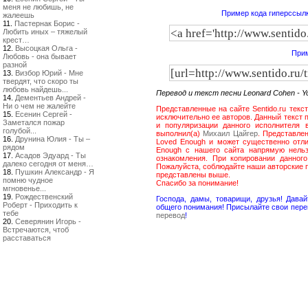
меня не любишь, не
Пример кода гиперссылк
жалеешь
11.
Пастернак Борис -
Любить иных – тяжелый
крест…
12.
Высоцкая Ольга -
Прим
Любовь - она бывает
разной
13.
Визбор Юрий - Мне
твердят, что скоро ты
любовь найдешь...
Перевод и текст песни Leonard Cohen - 
14.
Дементьев Андрей -
Ни о чем не жалейте
Представленные на сайте Sentido.ru текс
15.
Есенин Сергей -
исключительно ее авторов. Данный текст 
Заметался пожар
и популяризации данного исполнителя 
голубой...
выполнил(а)
Михаил Цайгер
. Представле
16.
Друнина Юлия - Ты –
Loved Enough и может существенно отли
рядом
Enough с нашего сайта напрямую нель
17.
Асадов Эдуард - Ты
ознакомления. При копировании данног
далеко сегодня от меня…
Пожалуйста, соблюдайте наши авторские п
18.
Пушкин Александр - Я
представлены выше.
помню чудное
Спасибо за понимание!
мгновенье...
19.
Рождественский
Господа, дамы, товарищи, друзья! Дав
Роберт - Приходить к
общего понимания! Присылайте свои пере
тебе
перевод
!
20.
Северянин Игорь -
Встречаются, чтоб
расставаться