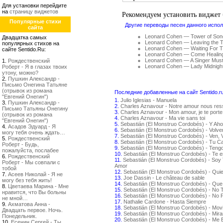
Для установки перейдите
на
страницу виджетов
Рекомендуем установить виджет
Популярные стихи
Другие переводы песен данного испол
сайта
Leonard Cohen — Tower of Son
Двадцатка самых
Leonard Cohen — Leaving the T
популярных стихов на
Leonard Cohen — Waiting For T
сайте Sentido.Ru:
Leonard Cohen — Come Healin
Leonard Cohen — A Singer Must
1.
Рождественский
Leonard Cohen — Lady Midnigh
Роберт - Я в глазах твоих
утону, можно?
2.
Пушкин Александр -
Письмо Онегина Татьяне
(отрывок из романа
Последние добавленные на сайт Sentido.r
"Евгений Онегин")
1.
Julio Iglesias - Manuela
3.
Пушкин Александр -
2.
Charles Aznavour - Notre amour nous re
Письмо Татьяны Онегину
3.
Charles Aznavour - Mon amour, je te porte
(отрывок из романа
4.
Charles Aznavour - Ma vie sans toi
"Евгений Онегин")
5.
Sebastián (El Monstruo Cordobés) - Y Aho
4.
Асадов Эдуард - Я
6.
Sebastián (El Monstruo Cordobés) - Volv
могу тебя очень ждать…
7.
Sebastián (El Monstruo Cordobés) - Ven, 
5.
Рождественский
8.
Sebastián (El Monstruo Cordobés) - Tu C
Роберт - Будь,
9.
Sebastián (El Monstruo Cordobés) - Teng
пожалуйста, послабее
10.
Sebastián (El Monstruo Cordobés) - Te 
6.
Рождественский
11.
Sebastián (El Monstruo Cordobés) - Soy 
Роберт - Мы совпали с
Amor
тобой
12.
Sebastián (El Monstruo Cordobés) - Qui
7.
Асеев Николай - Я не
13.
Joe Dassin - Le château de sable
могу без тебя жить!
14.
Sebastián (El Monstruo Cordobés) - Que
8.
Цветаева Марина - Мне
15.
Sebastián (El Monstruo Cordobés) - No
нравится, что Вы больны
16.
Sebastián (El Monstruo Cordobés) - No P
не мной…
17.
Nathalie Cardone - Hasta Siempre
9.
Ахматова Анна -
18.
Sebastián (El Monstruo Cordobés) - Movi
Двадцать первое. Ночь.
19.
Sebastián (El Monstruo Cordobés) - Mir
Понедельник.
20.
Sebastián (El Monstruo Cordobés) - Me
10.
Есенин Сергей - Ты