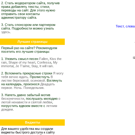
2. Стать модератором сайта, получив
права добавлять тексты, стихи,
переводы на сайт. Для этого нужно
отправить свои контакты
администратору сайта.
3. Стать спонсором или партнером
сайта. Подробности можно узнать
здесь
.
Лучшие страницы
Первый раз на сайте? Рекомендуем
посетить его лучшие страницы:
ו
1. Уловить смысл песен
Fallen
,
Kiss the
rain
,
Shape of my heart
,
Confessa
,
My
immortal
,
Je T'aime
,
Stay
,
It will rain
.
2. Вспомнить прекрасные строки
Я могу
тебя вечно ждать
. Пролистнуть
В
листве березовой, осиновой
. Взглянуть
на календарь, произнося
Двадцать
первое. Ночь. Понедельник.
3. Напеть давно забытый мотив
бесконечности
, послушать мелодию
о
лютой ненависти и святой любви
,
погрустить вдвоем вместе с
летним
дождем
.
Виджеты
Для вашего удобства мы создали
виджеты быстрого доступа к сайту