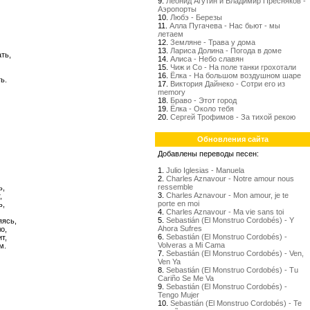
9.
Леонид Агутин и Владимир Пресняков -
Аэропорты
10.
Любэ - Березы
11.
Алла Пугачева - Нас бьют - мы
летаем
12.
Земляне - Трава у дома
13.
Лариса Долина - Погода в доме
ть,
14.
Алиса - Небо славян
15.
Чиж и Со - На поле танки грохотали
16.
Ёлка - На большом воздушном шаре
ь.
17.
Виктория Дайнеко - Сотри его из
memory
18.
Браво - Этот город
19.
Ёлка - Около тебя
20.
Сергей Трофимов - За тихой рекою
Обновления сайта
Добавлены переводы песен:
1.
Julio Iglesias - Manuela
2.
Charles Aznavour - Notre amour nous
ressemble
ь,
3.
Charles Aznavour - Mon amour, je te
,
porte en moi
ь,
4.
Charles Aznavour - Ma vie sans toi
5.
Sebastián (El Monstruo Cordobés) - Y
яясь,
Ahora Sufres
о,
6.
Sebastián (El Monstruo Cordobés) -
т,
Volveras a Mi Cama
м.
7.
Sebastián (El Monstruo Cordobés) - Ven,
Ven Ya
8.
Sebastián (El Monstruo Cordobés) - Tu
Cariño Se Me Va
9.
Sebastián (El Monstruo Cordobés) -
Tengo Mujer
10.
Sebastián (El Monstruo Cordobés) - Te