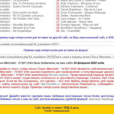
ordobés) - Te enseñare
10.
Blank and Jones ft. Delerium - Fallen
ordobés) - Soy Tu Prisionero de Amor
11.
Kelly Clarkson - Because of you
ordobés) - Quiero Dormir Cansado
12.
Adriano Celentano - Confessa
de sable
13.
Sarah Brightman - Hijo de la Luna
ordobés) - Que noche me diste
14.
Ахан Отыншиев - Шудын бойында
Cordobés) - No Te Quedes y Avanza
15.
Skillet - Awake And Alive
ordobés) - No Puedes Vivir Sola
16.
Lara Fabian - Je T'aime
 Siempre
17.
Julio Iglesias - Mamy blue
rdobés) - Movidito Movidito
18.
Enrique Iglesias - Ring my bell
ordobés) - Mirando Esa Foto
19.
BumBoks (БумБокс) - Наодинці
Cordobés) - Me Engañabas
20.
Sia - Chandelier
ример кода гиперссылки для вставки на другой сайт, на Ваш персональный сайт, в ЖЖ
Пример кода гиперссылки для вставки на форум:
Перевод и текст песни Chava Alberstein - נשים רוקדות были добавлены на наш сайт
14 февраля 2022 года
сни Chava Alberstein - נשים רוקדות являются собственностью исключительно ее авторов.
зации данного исполнителя в обществе!
Перевод текста песни Chava Alberstein - נשים רוקדות выполнил(а)
Михаил Цайгер
. Представленный перевод являет
ьзя. Если же Вы ухитрились это сделать - все mp3 файлы представлены для ознак
ие сайты гиперссылка на сайт
http://sentido.ru
обязательна! Пожалуйста, соблюдайте
но много нашего труда. Примеры гиперссылок представлены выше.
друзья! Давайте вместе сделаем наши любимые иностранные песни более доступны
любимых песен к нам на сайт, воспользовавшись удобной формой:
прислать перевод
!
Сайт Sentido.ru живет
7231
-й день.
Полёт нормальный.