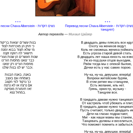
* * *
* * *
Перевод песни Chava Alberstein - נשים רוקדות (Женщины
Текст, слова песни Chava Alberstein - נשים רוקדות
танцуют)
Автор перевода —
Михаил Цайгер
בנות עשרים יוצאות בריקוד
В двадцать девы плясать все идут
כי חתן הן מוכרחות לצוד
Охоту на женихов ведут.
מי שלא תצוד בבוא זמנה
Коль не сможешь жениха поймать
תישאר לה רווקה זקנה
Есть угроза старой девой стать.
שנות העשרים הן שנות נעורינ
В двадцать лет наша юность на взво
כבר יצאנו מחסות הורינו
Уж из-под руки отцов выходим,
מחסות הורינו רק יצאנו
Рвём тогда мы с опекой былою,
וכבר יש לנו בנות שלנו.
Дочки есть у нас самих порою.
באנה, באנה הבנות
Ну-ка, ну-ка, девушки, вперёд!
בשמחה וגם בעצב
Вопреки житейским бурям,
כך נרקוד לפי הקצב
В этом ритме мы станцуем,
אם נרצה או לא נרצה
Есть желание, иль нет.
אז תזמורת מוסיקה!
Грянь, оркестр, музыку -
במחול נצא.
Танцуем все.
В тридцать дамам нужно танцеват
От кастрюль чтоб убежать и плит
В тридцать дамам нужно танцеват
Пусть считают, только двадцать и
Дети на глазах подрастают,
Миг - как наши мамы мы станем,
Танцевать должны и веселиться,
Что поможет помнить и забыться
Ну-ка, ну-ка, девушки, вперёд!