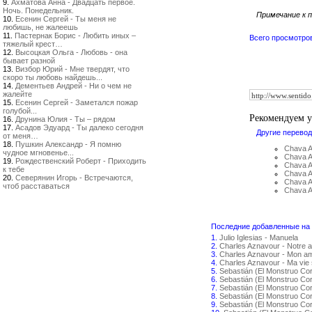
9.
Ахматова Анна - Двадцать первое.
Ночь. Понедельник.
Примечание к п
10.
Есенин Сергей - Ты меня не
любишь, не жалеешь
11.
Пастернак Борис - Любить иных –
Всего просмотро
тяжелый крест…
12.
Высоцкая Ольга - Любовь - она
бывает разной
13.
Визбор Юрий - Мне твердят, что
скоро ты любовь найдешь...
14.
Дементьев Андрей - Ни о чем не
жалейте
15.
Есенин Сергей - Заметался пожар
голубой...
Рекомендуем 
16.
Друнина Юлия - Ты – рядом
17.
Асадов Эдуард - Ты далеко сегодня
Другие перевод
от меня…
18.
Пушкин Александр - Я помню
Chava A
чудное мгновенье...
Chava A
19.
Рождественский Роберт - Приходить
к тебе
Chava A
20.
Северянин Игорь - Встречаются,
Chava A
чтоб расставаться
Chava A
Последние добавленные на с
1.
Julio Iglesias - Manuela
2.
Charles Aznavour - Notre 
3.
Charles Aznavour - Mon amo
4.
Charles Aznavour - Ma vie 
5.
Sebastián (El Monstruo Co
6.
Sebastián (El Monstruo Co
7.
Sebastián (El Monstruo Cor
8.
Sebastián (El Monstruo Co
9.
Sebastián (El Monstruo Co