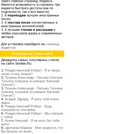
через главную страницу Яндекса.
Имеется возможность установить три
виджета быстрого доступа (как по
отдельности, так и все вместе):
1. К
переводам
лучших иностранных
песен;
2. К
текстам песен
отечественных и
иностранных исполнителей;
3. К лучшим
стихам и рассказам
о
любви классиков жанра и современных
авторов.
Для установки перейдите на
страницу
виджетов
Популярные стихи сайта
Двадцатка самых популярных стихов
на сайте Sentido.Ru:
1.
Рождественский Роберт - Я в глазах
твоих утону, можно?
2.
Пушкин Александр - Письмо Онегина
Татьяне (отрывок из романа "Евгений
Онегин")
3.
Пушкин Александр - Письмо Татьяны
Онегину (отрывок из романа "Евгений
Онегин")
4.
Асадов Эдуард - Я могу тебя очень
ждать…
5.
Рождественский Роберт - Будь,
пожалуйста, послабее
6.
Рождественский Роберт - Мы совпали
с тобой
7.
Асеев Николай - Я не могу без тебя
жить!
8.
Цветаева Марина - Мне нравится, что
Вы больны не мной…