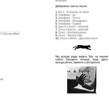
enseñare
Добавлены тексты песен:
1.
Би-2 - Я никому не верю
2.
Земфира - Ах
3.
Земфира - Почта
4.
Земфира - Мелодрама
5.
Земфира - Гудбай
6.
Баста и Zivert - неболей
7.
Zivert и Баста - неболей
8.
Zivert - Безболезненно
9.
Zivert - Beverly Hills
10.
Zivert и MDee - Двусмысленно
Мы всегда рады видеть Вас на нашем
сайте! Заходите почаще, ведь здесь
всегда уютно, приятно и интересно!
ru: