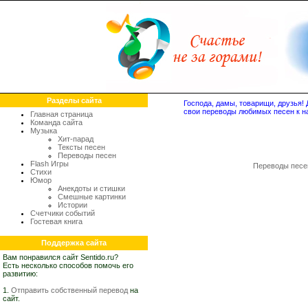
Разделы сайта
Господа, дамы, товарищи, друзья
свои переводы любимых песен к н
Главная страница
Команда сайта
Музыка
Хит-парад
Тексты песен
Переводы песен
Flash Игры
Переводы песе
Стихи
Юмор
Анекдоты и стишки
Смешные картинки
Истории
Счетчики событий
Гостевая книга
Поддержка сайта
Вам понравился сайт Sentido.ru?
Есть несколько способов помочь его
развитию:
1.
Отправить собственный перевод
на
сайт.