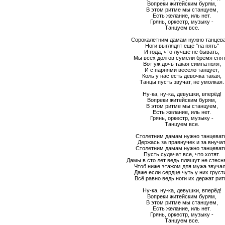
Вопреки житейским бурям,
В этом ритме мы станцуем,
Есть желание, иль нет.
Грянь, оркестр, музыку -
Танцуем все.
Сорокалетним дамам нужно танцева
Ноги выглядят ещё "на пять"
И года, что лучше не бывать,
Мы всех долгов сумели бремя снят
Вот уж дочь такая симпатюля,
И с парнями весело танцует,
Коль у нас есть девочка такая,
Танцы пусть звучат, не умолкая.
Ну-ка, ну-ка, девушки, вперёд!
Вопреки житейским бурям,
В этом ритме мы станцуем,
Есть желание, иль нет.
Грянь, оркестр, музыку -
Танцуем все.
Столетним дамам нужно танцеват
Держась за правнучек и за внучат
Столетним дамам нужно танцеват
Пусть судачат все, что хотят.
Дамы в сто лет ведь пляшут не стесн
Чтоб ниже этажом для мужа звучал
Даже если сердце чуть у них грусти
Всё равно ведь ноги их держат рит
Ну-ка, ну-ка, девушки, вперёд!
Вопреки житейским бурям,
В этом ритме мы станцуем,
Есть желание, иль нет.
Грянь, оркестр, музыку -
Танцуем все.