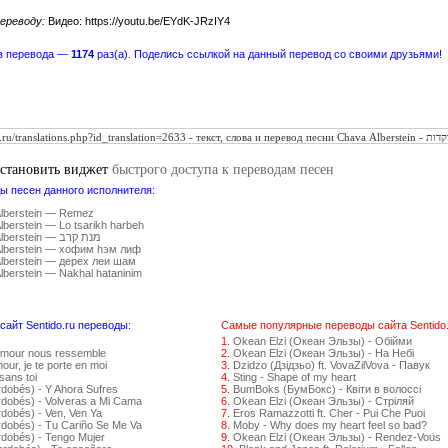
ереводу:
Видео: https://youtu.be/EYdK-JRzIY4
в перевода —
1174
раз(а). Поделись ссылкой на данный перевод со своими друзьями!
установить виджет
быстрого доступа к переводам песен
ы песен данного исполнителя:
lberstein — Remez
lberstein — Lo tsarikh harbeh
Chava Alberstein — מנת קרב
lberstein — хофим hэм лиф
lberstein — дерех леи шам
lberstein — Nakhal hataninim
айт Sentido.ru переводы:
Самые популярные переводы сайта Sentido.
1.
Okean Elzi (Океан Эльзы) - Обійми
amour nous ressemble
2.
Okean Elzi (Океан Эльзы) - На Небі
ur, je te porte en moi
3.
Dzidzo (Дзідзьо) ft. VovaZilVova - Павук
sans toi
4.
Sting - Shape of my heart
rdobés) - Y Ahora Sufres
5.
BumBoks (БумБокс) - Квіти в волоссі
rdobés) - Volveras a Mi Cama
6.
Okean Elzi (Океан Эльзы) - Стрiляй
dobés) - Ven, Ven Ya
7.
Eros Ramazzotti ft. Cher - Pui Che Puoi
rdobés) - Tu Cariño Se Me Va
8.
Moby - Why does my heart feel so bad?
rdobés) - Tengo Mujer
9.
Okean Elzi (Океан Эльзы) - Rendez-Vous