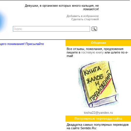
Девушки, в организме которых много кальция, не
ломаются!
Добавить в избранное
Сделать стартовой
Общение
бщего понимания! Присылайте
Все отзывы, пожелания, предложения
пишите в
гостевую книгу
или шлите по e-
mail!
tosha22@yandex.ru
Популярные переводы сайта
Двадцатка самых популярных переводов
на сайте Sentido.Ru: