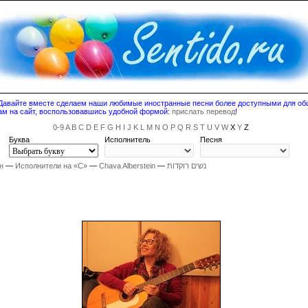
! Давайте вместе сделаем наши любимые иностранные песни более доступными для о
ам на сайт, воспользовавшись удобной формой:
прислать перевод
!
0-9
A
B
C
D
E
F
G
H
I
J
K
L
M
N
O
P
Q
R
S
T
U
V
W
X
Y
Z
Буква
Исполнитель
Песня
н
—
Исполнители на «C»
—
Chava Alberstein
—
נשים רוקדות