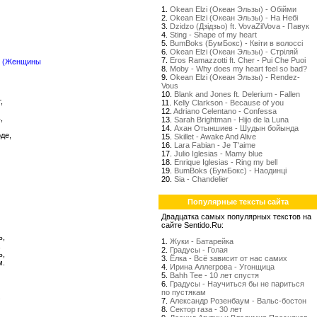
1.
Okean Elzi (Океан Эльзы) - Обійми
2.
Okean Elzi (Океан Эльзы) - На Небі
3.
Dzidzo (Дзідзьо) ft. VovaZilVova - Павук
4.
Sting - Shape of my heart
5.
BumBoks (БумБокс) - Квіти в волоссі
6.
Okean Elzi (Океан Эльзы) - Стрiляй
7.
Eros Ramazzotti ft. Cher - Pui Che Puoi
8.
Moby - Why does my heart feel so bad?
9.
Okean Elzi (Океан Эльзы) - Rendez-
Vous
10.
Blank and Jones ft. Delerium - Fallen
,
11.
Kelly Clarkson - Because of you
12.
Adriano Celentano - Confessa
,
13.
Sarah Brightman - Hijo de la Luna
14.
Ахан Отыншиев - Шудын бойында
де,
15.
Skillet - Awake And Alive
16.
Lara Fabian - Je T'aime
17.
Julio Iglesias - Mamy blue
18.
Enrique Iglesias - Ring my bell
19.
BumBoks (БумБокс) - Наодинці
20.
Sia - Chandelier
Популярные тексты сайта
Двадцатка самых популярных текстов на
сайте Sentido.Ru:
ь,
1.
Жуки - Батарейка
,
2.
Градусы - Голая
ь,
3.
Ёлка - Всё зависит от нас самих
м.
4.
Ирина Аллегрова - Угонщица
5.
Bahh Tee - 10 лет спустя
6.
Градусы - Научиться бы не париться
по пустякам
.
7.
Александр Розенбаум - Вальс-бостон
8.
Сектор газа - 30 лет