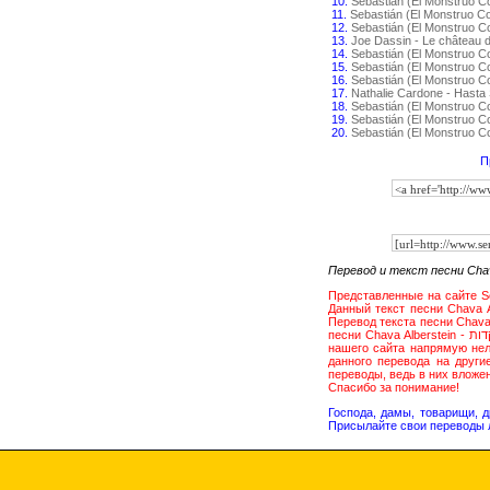
10.
Sebastián (El Monstruo C
11.
Sebastián (El Monstruo C
12.
Sebastián (El Monstruo C
13.
Joe Dassin - Le château 
14.
Sebastián (El Monstruo C
15.
Sebastián (El Monstruo 
16.
Sebastián (El Monstruo C
17.
Nathalie Cardone - Hasta
18.
Sebastián (El Monstruo Co
19.
Sebastián (El Monstruo C
20.
Sebastián (El Monstruo 
П
Представленные на сайте Sentido.ru текст, слова пе
Данный текст песни Chava Alberstein - נשים רוקדות распространяется для ознакомления и популяри
песни Chava Alberstein - נשים רוקדות и может существенно отличаться от дословного перевода. Скачать mp3 Chava Alberstein - נשים רוקדות с
нашего сайта напрямую нел
данного перевода на друг
переводы, ведь в них вложе
Спасибо за понимание!
Господа, дамы, товарищи, 
Присылайте свои переводы 