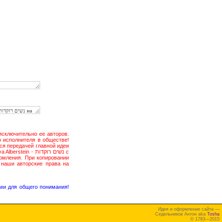
:
ся передачей главной идеи
омления. При копировании
 наши авторские права на
ми для общего понимания!
Идея и оформление сайта —
Седельников Антон aka
Tosha
© 1783—2015