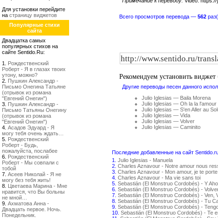
Примечание к переводу:
Video: https:
Для установки перейдите
на
страницу виджетов
Всего просмотров перевода —
562
раз(
Популярные стихи
сайта
Двадцатка самых
популярных стихов на
сайте Sentido.Ru:
1.
Рождественский
Роберт - Я в глазах твоих
Рекомендуем установить виджет
утону, можно?
2.
Пушкин Александр -
Письмо Онегина Татьяне
Другие переводы песен данного испол
(отрывок из романа
Julio Iglesias — Baila Morena
"Евгений Онегин")
Julio Iglesias — Oh la la l'amour
3.
Пушкин Александр -
Julio Iglesias — S'en Aller au Sol
Письмо Татьяны Онегину
Julio Iglesias — Vida
(отрывок из романа
Julio Iglesias — Volver
"Евгений Онегин")
Julio Iglesias — Caminito
4.
Асадов Эдуард - Я
могу тебя очень ждать…
5.
Рождественский
Роберт - Будь,
пожалуйста, послабее
Последние добавленные на сайт Sentido.r
6.
Рождественский
1.
Julio Iglesias - Manuela
Роберт - Мы совпали с
2.
Charles Aznavour - Notre amour nous re
тобой
3.
Charles Aznavour - Mon amour, je te porte
7.
Асеев Николай - Я не
4.
Charles Aznavour - Ma vie sans toi
могу без тебя жить!
5.
Sebastián (El Monstruo Cordobés) - Y Aho
8.
Цветаева Марина - Мне
6.
Sebastián (El Monstruo Cordobés) - Volv
нравится, что Вы больны
7.
Sebastián (El Monstruo Cordobés) - Ven, 
не мной…
8.
Sebastián (El Monstruo Cordobés) - Tu C
9.
Ахматова Анна -
9.
Sebastián (El Monstruo Cordobés) - Teng
Двадцать первое. Ночь.
10.
Sebastián (El Monstruo Cordobés) - Te 
Понедельник.