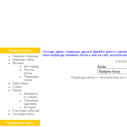
Разделы сайта
Господа, дамы, товарищи, друзья! Давайте вместе сдел
свои переводы любимых песен к нам на сайт, воспольз
Главная страница
Команда сайта
0-9
A
B
Музыка
Хит-парад
Буква
Тексты
песен
Переводы
Переводы песен
—
Исполнители на «
песен
Flash Игры
Стихи
Юмор
Анекдоты
и стишки
Смешные
картинки
Истории
Счетчики событий
Гостевая книга
Поддержка сайта