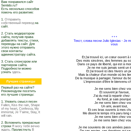
Вам понравился сайт
Sentido.ru?
Есть несколько способов
помочь его развитию:
1.
Отправить
собственный перевод
на
сайт.
2. Стать модератором
сайта, получив права
* * *
добавлять тексты, стихи,
Текст, слова песни Julio Iglesias - Je 
переводы на сайт. Для
vous
этого нужно отправить
свои контакты
администратору сайта.
Et j'ai trouvé ici, un cœur ouvert 
Des mots sincères, des femmes au so
3. Стать спонсором или
Dans ce pays de liberté, qui est à mo
партнером сайта.
Je ne me suis jamais senti un 
Подробности можно
Et j'ai trouvé ici des hivers un p
узнать
здесь
.
Mais la chaleur d'un monde où les lie
De la musique à partager, l'amour du bon
Лучшие страницы
L'impression d'être le bienvenu c
Первый раз на сайте?
Je me sens bien chez vo
Рекомендуем посетить
Et souvent je l'avoue,
его лучшие страницы:
J'ai du mal à repartir chez
Au fond, je sais pourquo
1. Уловить смысл песен
Je me sens bien chez vo
Fallen
,
Kiss the rain
,
Shape
Un ami, avant tout,
of my heart
,
Confessa
,
My
Et ces bras ouverts à mes c
immortal
,
Je T'aime
,
Stay
,
It
Me disent le temps m'a paru long
will rain
.
Je me sens bien chez vo
Je me sens bien chez vous
2. Вспомнить прекрасные
строки
Я могу тебя вечно
Je me souviens de ces années pas
ждать
. Пролистнуть
В
De ces envies, ces émotions qui se