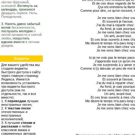
листве березовой,
Et de ces doux regards de 
осиновой
. Взглянуть на
Qui ont entretenu la fla
календарь, произнося
Comme pour dire, ce qu'on ressent,
Двадцать первое. Ночь.
Понедельник.
Je me sens bien chez vo
Et souvent je l'avoue,
3. Напеть давно забытый
J'ai du mal à repartir chez
мотив
бесконечности
,
Au fond, je sais pourquo
послушать мелодию
о
Je me sens bien chez vo
лютой ненависти и святой
Un ami, avant tout,
любви
, погрустить
Et ces bras ouverts à mes c
вдвоем вместе с
летним
Me disent le temps m'a paru long
дождем
.
Je me sens bien chez vo
Je me sens bien chez vous
Ici je ne vois pas le temps passe
Виджеты
J'apprends tout ce qu'on me
Для вашего удобства мы
Je me surprends à y aimer 
создали виджеты
Comme si j'y laissais un peu de moi à
быстрого доступа к сайту
через главную страницу
Je me sens bien chez vo
Яндекса. Имеется
Et souvent je l'avoue,
возможность установить
J'ai du mal à repartir chez
три виджета быстрого
Au fond, je sais pourquo
доступа (как по
Je me sens bien chez vo
отдельности, так и все
Un ami, avant tout,
вместе):
Et ces bras ouverts à mes c
1. К
переводам
лучших
Me disent le temps m'a paru long
иностранных песен;
Je me sens bien chez vo
2. К
текстам песен
Je me sens bien chez vous
отечественных и
иностранных
исполнителей;
3. К лучшим
стихам и
рассказам
о любви
классиков жанра и
современных авторов.