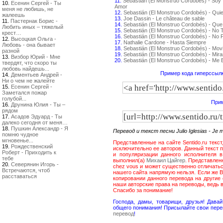
11.
Sebastián (El Monstruo Cordobés) - Soy 
10.
Есенин Сергей - Ты
Amor
меня не любишь, не
12.
Sebastián (El Monstruo Cordobés) - Qui
жалеешь
13.
Joe Dassin - Le château de sable
11.
Пастернак Борис -
14.
Sebastián (El Monstruo Cordobés) - Que
Любить иных – тяжелый
15.
Sebastián (El Monstruo Cordobés) - No
крест…
16.
Sebastián (El Monstruo Cordobés) - No P
12.
Высоцкая Ольга -
17.
Nathalie Cardone - Hasta Siempre
Любовь - она бывает
18.
Sebastián (El Monstruo Cordobés) - Movi
разной
19.
Sebastián (El Monstruo Cordobés) - Mir
13.
Визбор Юрий - Мне
20.
Sebastián (El Monstruo Cordobés) - Me
твердят, что скоро ты
любовь найдешь...
Пример кода гиперссылк
14.
Дементьев Андрей -
Ни о чем не жалейте
15.
Есенин Сергей -
Заметался пожар
голубой...
Прим
16.
Друнина Юлия - Ты –
рядом
17.
Асадов Эдуард - Ты
далеко сегодня от меня…
18.
Пушкин Александр - Я
Перевод и текст песни Julio Iglesias - J
помню чудное
мгновенье...
Представленные на сайте Sentido.ru текст
19.
Рождественский
исключительно ее авторов. Данный текст пе
Роберт - Приходить к
и популяризации данного исполнителя в
тебе
выполнил(а)
Михаил Цайгер
. Представленн
20.
Северянин Игорь -
chez vous и может существенно отличаться 
Встречаются, чтоб
нашего сайта напрямую нельзя. Если же 
расставаться
копировании данного перевода на другие
наши авторские права на переводы, ведь 
Спасибо за понимание!
Господа, дамы, товарищи, друзья! Дав
общего понимания! Присылайте свои пере
перевод
!