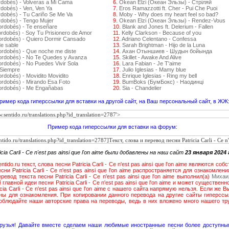
rdobés) - Volveras a Mi Cama
6.
Okean Elzi (Океан Эльзы) - Стрiляй
dobés) - Ven, Ven Ya
7.
Eros Ramazzotti ft. Cher - Pui Che Puoi
rdobés) - Tu Cariño Se Me Va
8.
Moby - Why does my heart feel so bad?
rdobés) - Tengo Mujer
9.
Okean Elzi (Океан Эльзы) - Rendez-Vous
ordobés) - Te enseñare
10.
Blank and Jones ft. Delerium - Fallen
ordobés) - Soy Tu Prisionero de Amor
11.
Kelly Clarkson - Because of you
ordobés) - Quiero Dormir Cansado
12.
Adriano Celentano - Confessa
de sable
13.
Sarah Brightman - Hijo de la Luna
ordobés) - Que noche me diste
14.
Ахан Отыншиев - Шудын бойында
Cordobés) - No Te Quedes y Avanza
15.
Skillet - Awake And Alive
ordobés) - No Puedes Vivir Sola
16.
Lara Fabian - Je T'aime
 Siempre
17.
Julio Iglesias - Mamy blue
rdobés) - Movidito Movidito
18.
Enrique Iglesias - Ring my bell
ordobés) - Mirando Esa Foto
19.
BumBoks (БумБокс) - Наодинці
Cordobés) - Me Engañabas
20.
Sia - Chandelier
ример кода гиперссылки для вставки на другой сайт, на Ваш персональный сайт, в ЖЖ
Пример кода гиперссылки для вставки на форум:
ia Carli - Ce n'est pas ainsi que l'on aime были добавлены на наш сайт
23 января 2024
ido.ru текст, слова песни Patricia Carli - Ce n'est pas ainsi que l'on aime являются с
сни Patricia Carli - Ce n'est pas ainsi que l'on aime распространяется для ознакомле
евод текста песни Patricia Carli - Ce n'est pas ainsi que l'on aime выполнил(а)
Михаи
лавной идеи песни Patricia Carli - Ce n'est pas ainsi que l'on aime и может существен
cia Carli - Ce n'est pas ainsi que l'on aime с нашего сайта напрямую нельзя. Если же 
ы для ознакомления. При копировании данного перевода на другие сайты гиперссы
соблюдайте наши авторские права на переводы, ведь в них вложено много нашего т
друзья! Давайте вместе сделаем наши любимые иностранные песни более доступны