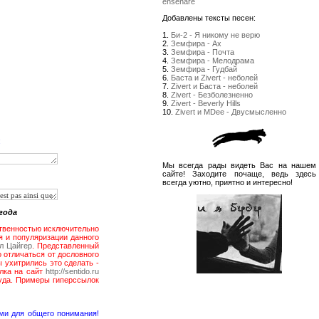
enseñare
Добавлены тексты песен:
1.
Би-2 - Я никому не верю
2.
Земфира - Ах
3.
Земфира - Почта
4.
Земфира - Мелодрама
5.
Земфира - Гудбай
6.
Баста и Zivert - неболей
7.
Zivert и Баста - неболей
8.
Zivert - Безболезненно
9.
Zivert - Beverly Hills
10.
Zivert и MDee - Двусмысленно
:
Мы всегда рады видеть Вас на нашем
сайте! Заходите почаще, ведь здесь
всегда уютно, приятно и интересно!
 года
обственностью исключительно
ния и популяризации данного
л Цайгер
. Представленный
но отличаться от дословного
Вы ухитрились это сделать -
лка на сайт
http://sentido.ru
руда. Примеры гиперссылок
ми для общего понимания!