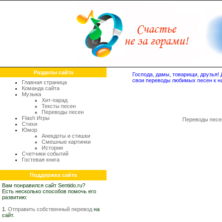
Разделы сайта
Господа, дамы, товарищи, друзья
свои переводы любимых песен к н
Главная страница
Команда сайта
Музыка
Хит-парад
Тексты песен
Переводы песен
Flash Игры
Переводы песе
Стихи
Юмор
Анекдоты и стишки
Смешные картинки
Истории
Счетчики событий
Гостевая книга
Поддержка сайта
Вам понравился сайт Sentido.ru?
Есть несколько способов помочь его
развитию:
1.
Отправить собственный перевод
на
сайт.