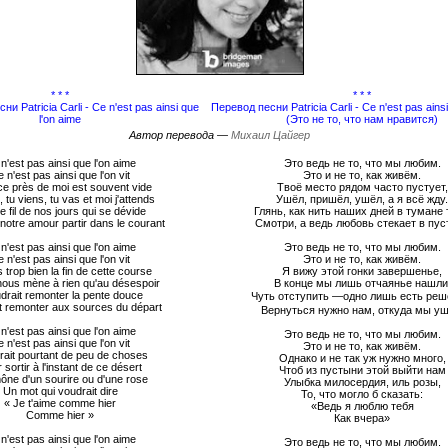
* * *
* * *
ни Patricia Carli - Ce n'est pas ainsi que
Перевод песни Patricia Carli - Ce n'est pas ainsi
l'on aime
(Это не то, что нам нравится)
Автор перевода —
Михаил Цайгер
n'est pas ainsi que l'on aime
Это ведь не то, что мы любим.
 n'est pas ainsi que l'on vit
Это и не то, как живём.
ce près de moi est souvent vide
Твоё место рядом часто пустует,
 tu viens, tu vas et moi j'attends
Ушёл, пришёл, ушёл, а я всё жду.
le fil de nos jours qui se dévide
Глянь, как нить наших дней в тумане 
otre amour partir dans le courant
Смотри, а ведь любовь стекает в пуст
n'est pas ainsi que l'on aime
Это ведь не то, что мы любим.
 n'est pas ainsi que l'on vit
Это и не то, как живём.
s trop bien la fin de cette course
Я вижу этой гонки завершенье,
nous mène à rien qu'au désespoir
В конце мы лишь отчаянье нашли
audrait remonter la pente douce
Чуть отступить —одно лишь есть реш
ait remonter aux sources du départ
Вернуться нужно нам, откуда мы уш
n'est pas ainsi que l'on aime
Это ведь не то, что мы любим.
 n'est pas ainsi que l'on vit
Это и не то, как живём.
firait pourtant de peu de choses
Однако и не так уж нужно много,
 sortir à l'instant de ce désert
Чтоб из пустыни этой выйти нам
ône d'un sourire ou d'une rose
Улыбка милосердия, иль розы,
Un mot qui voudrait dire
То, что могло б сказать:
« Je t'aime comme hier
«Ведь я люблю тебя
Comme hier »
Как вчера»
n'est pas ainsi que l'on aime
Это ведь не то, что мы любим.