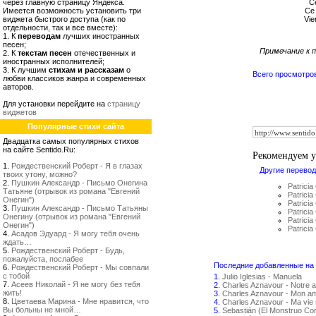
через главную страницу Яндекса.
Ce
Имеется возможность установить три
Ce 
виджета быстрого доступа (как по
Vie
отдельности, так и все вместе):
1. К
переводам
лучших иностранных
песен;
Примечание к п
2. К
текстам песен
отечественных и
иностранных исполнителей;
3. К лучшим
стихам и рассказам
о
Всего просмотро
любви классиков жанра и современных
авторов.
Для установки перейдите на
страницу
виджетов
Популярные стихи сайта
Двадцатка самых популярных стихов
на сайте Sentido.Ru:
Рекомендуем 
1.
Рождественский Роберт - Я в глазах
Другие перевод
твоих утону, можно?
2.
Пушкин Александр - Письмо Онегина
Patricia
Татьяне (отрывок из романа "Евгений
Patricia
Онегин")
Patricia
3.
Пушкин Александр - Письмо Татьяны
Patrici
Онегину (отрывок из романа "Евгений
Patricia 
Онегин")
Patricia
4.
Асадов Эдуард - Я могу тебя очень
ждать…
5.
Рождественский Роберт - Будь,
пожалуйста, послабее
Последние добавленные на с
6.
Рождественский Роберт - Мы совпали
с тобой
1.
Julio Iglesias - Manuela
7.
Асеев Николай - Я не могу без тебя
2.
Charles Aznavour - Notre 
жить!
3.
Charles Aznavour - Mon amo
8.
Цветаева Марина - Мне нравится, что
4.
Charles Aznavour - Ma vie 
Вы больны не мной…
5.
Sebastián (El Monstruo Co