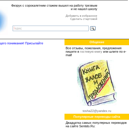
Физрук с сорокалетним стажем вышел на работу трезвым
и не нашел школу
Добавить в избранное
Сделать стартовой
Общение
бщего понимания! Присылайте
Все отзывы, пожелания, предложения
пишите в
гостевую книгу
или шлите по e-
mail!
tosha22@yandex.ru
Популярные переводы сайта
Двадцатка самых популярных переводов
на сайте Sentido.Ru: