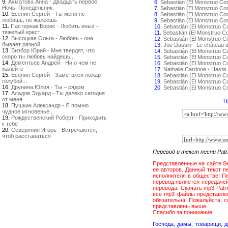
9.
Ахматова Анна - Двадцать первое.
6.
Sebastián (El Monstruo Co
Ночь. Понедельник.
7.
Sebastián (El Monstruo Cor
10.
Есенин Сергей - Ты меня не
8.
Sebastián (El Monstruo Co
любишь, не жалеешь
9.
Sebastián (El Monstruo Co
11.
Пастернак Борис - Любить иных –
10.
Sebastián (El Monstruo C
тяжелый крест…
11.
Sebastián (El Monstruo C
12.
Высоцкая Ольга - Любовь - она
12.
Sebastián (El Monstruo C
бывает разной
13.
Joe Dassin - Le château 
13.
Визбор Юрий - Мне твердят, что
14.
Sebastián (El Monstruo C
скоро ты любовь найдешь...
15.
Sebastián (El Monstruo 
14.
Дементьев Андрей - Ни о чем не
16.
Sebastián (El Monstruo C
жалейте
17.
Nathalie Cardone - Hasta
15.
Есенин Сергей - Заметался пожар
18.
Sebastián (El Monstruo Co
голубой...
19.
Sebastián (El Monstruo C
16.
Друнина Юлия - Ты – рядом
20.
Sebastián (El Monstruo 
17.
Асадов Эдуард - Ты далеко сегодня
от меня…
П
18.
Пушкин Александр - Я помню
чудное мгновенье...
19.
Рождественский Роберт - Приходить
к тебе
20.
Северянин Игорь - Встречаются,
чтоб расставаться
Перевод и текст песни Patric
Представленные на сайте Sent
ее авторов. Данный текст пе
исполнителя в обществе! Пер
перевод является передачей г
перевода. Скачать mp3 Patri
все mp3 файлы представлен
обязательна! Пожалуйста, 
представлены выше.
Спасибо за понимание!
Господа, дамы, товарищи, 