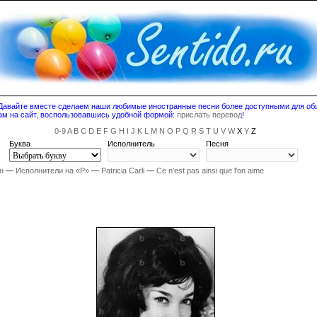
! Давайте вместе сделаем наши любимые иностранные песни более доступными для о
ам на сайт, воспользовавшись удобной формой:
прислать перевод
!
0-9
A
B
C
D
E
F
G
H
I
J
K
L
M
N
O
P
Q
R
S
T
U
V
W
X
Y
Z
Буква
Исполнитель
Песня
н
—
Исполнители на «P»
—
Patricia Carli
—
Ce n'est pas ainsi que l'on aime