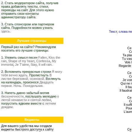
2. Стать модератором сайта, получив
права добавлять тексты, стихи,
переводы на сайт. Для этого нужно
отправить свои контакты
администратору сайта.
3. Стать спонсором или партнером
сайта. Подробности можно узнать
здесь
.
Текст, слова пес
Лучшие страницы
Первый раз на сайте? Рекомендуем
Ce 
посетить его лучшие страницы:
Ce
Ta pla
1. Уловить смысл песен
Fallen
,
Kiss the
Tu vas,
rain
,
Shape of my heart
,
Confessa
,
My
Vois 
immortal
,
Je T'aime
,
Stay
,
It will rain
.
Regarde n
2. Вспомнить прекрасные строки
Я могу
Ce 
тебя вечно ждать
. Пролистнуть
В
Ce
листве березовой, осиновой
. Взглянуть
Je voi
на календарь, произнося
Двадцать
Qui ne 
первое. Ночь. Понедельник.
Il f
Il faudr
3. Напеть давно забытый мотив
бесконечности
, послушать мелодию
о
Ce 
лютой ненависти и святой любви
,
Ce
погрустить вдвоем вместе с
летним
Il suf
дождем
.
Pour
L'aum
Виджеты
Для вашего удобства мы создали
виджеты быстрого доступа к сайту
Ce 