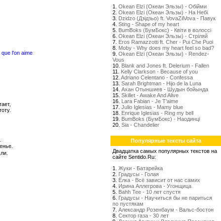
1.
Okean Elzi (Океан Эльзы) - Обійми
2.
Okean Elzi (Океан Эльзы) - На Небі
3.
Dzidzo (Дзідзьо) ft. VovaZilVova - Павук
4.
Sting - Shape of my heart
5.
BumBoks (БумБокс) - Квіти в волоссі
6.
Okean Elzi (Океан Эльзы) - Стрiляй
7.
Eros Ramazzotti ft. Cher - Pui Che Puoi
8.
Moby - Why does my heart feel so bad?
 que l'on aime
9.
Okean Elzi (Океан Эльзы) - Rendez-
Vous
10.
Blank and Jones ft. Delerium - Fallen
11.
Kelly Clarkson - Because of you
12.
Adriano Celentano - Confessa
13.
Sarah Brightman - Hijo de la Luna
14.
Ахан Отыншиев - Шудын бойында
15.
Skillet - Awake And Alive
16.
Lara Fabian - Je T'aime
тает,
17.
Julio Iglesias - Mamy blue
оту.
18.
Enrique Iglesias - Ring my bell
19.
BumBoks (БумБокс) - Наодинці
20.
Sia - Chandelier
.
Популярные тексты сайта
енье.
Двадцатка самых популярных текстов на
ли.
сайте Sentido.Ru:
1.
Жуки - Батарейка
2.
Градусы - Голая
3.
Ёлка - Всё зависит от нас самих
4.
Ирина Аллегрова - Угонщица
5.
Bahh Tee - 10 лет спустя
6.
Градусы - Научиться бы не париться
по пустякам
7.
Александр Розенбаум - Вальс-бостон
8.
Сектор газа - 30 лет