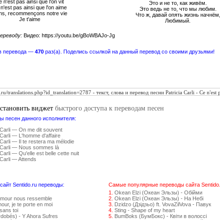
 n'est pas ainsi que l'on vit
Это и не то, как живём.
n'est pas ainsi que l'on aime
Это ведь не то, что мы любим.
ns, recommençons notre vie
Что ж, давай опять жизнь начнём
Je t'aime
Любимый.
ереводу:
Видео: https://youtu.be/gBoWBAJo-Jg
в перевода —
470
раз(а). Поделись ссылкой на данный перевод со своими друзьями!
установить виджет
быстрого доступа к переводам песен
ы песен данного исполнителя:
 Carli — On me dit souvent
 Carli — L'homme d'affaire
 Carli — Il te restera ma mélodie
a Carli — Nous sommes là
Carli — Qu'elle est belle cette nuit
 Carli — Attends
айт Sentido.ru переводы:
Самые популярные переводы сайта Sentido.
1.
Okean Elzi (Океан Эльзы) - Обійми
amour nous ressemble
2.
Okean Elzi (Океан Эльзы) - На Небі
ur, je te porte en moi
3.
Dzidzo (Дзідзьо) ft. VovaZilVova - Павук
sans toi
4.
Sting - Shape of my heart
rdobés) - Y Ahora Sufres
5.
BumBoks (БумБокс) - Квіти в волоссі