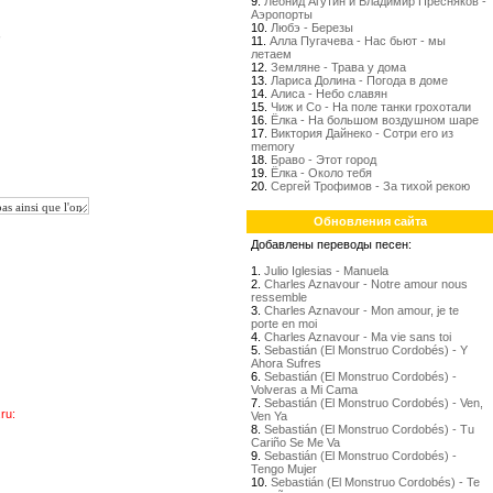
9.
Леонид Агутин и Владимир Пресняков -
Аэропорты
10.
Любэ - Березы
,
11.
Алла Пугачева - Нас бьют - мы
летаем
12.
Земляне - Трава у дома
13.
Лариса Долина - Погода в доме
14.
Алиса - Небо славян
15.
Чиж и Со - На поле танки грохотали
16.
Ёлка - На большом воздушном шаре
17.
Виктория Дайнеко - Сотри его из
memory
18.
Браво - Этот город
19.
Ёлка - Около тебя
20.
Сергей Трофимов - За тихой рекою
Обновления сайта
Добавлены переводы песен:
1.
Julio Iglesias - Manuela
2.
Charles Aznavour - Notre amour nous
ressemble
3.
Charles Aznavour - Mon amour, je te
porte en moi
4.
Charles Aznavour - Ma vie sans toi
5.
Sebastián (El Monstruo Cordobés) - Y
Ahora Sufres
6.
Sebastián (El Monstruo Cordobés) -
Volveras a Mi Cama
7.
Sebastián (El Monstruo Cordobés) - Ven,
ru:
Ven Ya
8.
Sebastián (El Monstruo Cordobés) - Tu
Cariño Se Me Va
9.
Sebastián (El Monstruo Cordobés) -
Tengo Mujer
10.
Sebastián (El Monstruo Cordobés) - Te