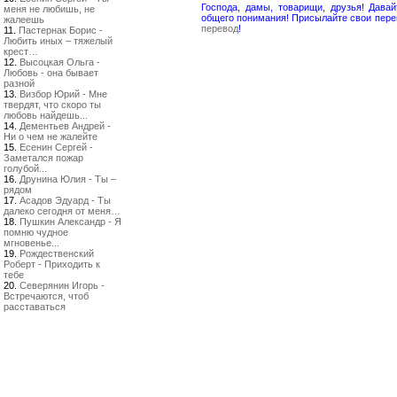
Господа, дамы, товарищи, друзья! Дав
меня не любишь, не
общего понимания! Присылайте свои пере
жалеешь
перевод
!
11.
Пастернак Борис -
Любить иных – тяжелый
крест…
12.
Высоцкая Ольга -
Любовь - она бывает
разной
13.
Визбор Юрий - Мне
твердят, что скоро ты
любовь найдешь...
14.
Дементьев Андрей -
Ни о чем не жалейте
15.
Есенин Сергей -
Заметался пожар
голубой...
16.
Друнина Юлия - Ты –
рядом
17.
Асадов Эдуард - Ты
далеко сегодня от меня…
18.
Пушкин Александр - Я
помню чудное
мгновенье...
19.
Рождественский
Роберт - Приходить к
тебе
20.
Северянин Игорь -
Встречаются, чтоб
расставаться