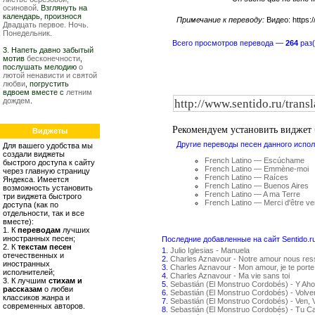
осиновой
. Взглянуть на
календарь, произнося
Примечание к переводу:
Видео: https:
Двадцать первое. Ночь.
Понедельник.
Всего просмотров перевода —
264
раз(
3. Напеть давно забытый
мотив
бесконечности
,
послушать мелодию
о
лютой ненависти и святой
любви
, погрустить
вдвоем вместе с
летним
дождем
.
Рекомендуем установить виджет
Виджеты
Другие переводы песен данного испол
Для вашего удобства мы
создали виджеты
French Latino — Escúchame
быстрого доступа к сайту
French Latino — Emmène-moi
через главную страницу
French Latino — Raíces
Яндекса. Имеется
French Latino — Buenos Aires
возможность установить
French Latino — A ma Terre
три виджета быстрого
French Latino — Merci d'être v
доступа (как по
отдельности, так и все
вместе):
1. К
переводам
лучших
иностранных песен;
Последние добавленные на сайт Sentido.r
2. К
текстам песен
1.
Julio Iglesias - Manuela
отечественных и
2.
Charles Aznavour - Notre amour nous re
иностранных
3.
Charles Aznavour - Mon amour, je te porte
исполнителей;
4.
Charles Aznavour - Ma vie sans toi
3. К лучшим
стихам и
5.
Sebastián (El Monstruo Cordobés) - Y Aho
рассказам
о любви
6.
Sebastián (El Monstruo Cordobés) - Volv
классиков жанра и
7.
Sebastián (El Monstruo Cordobés) - Ven, 
современных авторов.
8.
Sebastián (El Monstruo Cordobés) - Tu C