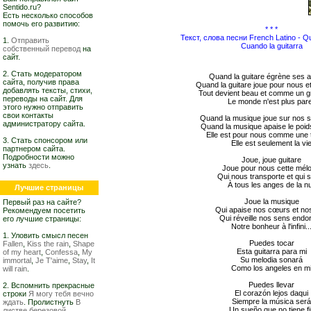
Sentido.ru?
Есть несколько способов
помочь его развитию:
* * *
Текст, слова песни French Latino - Qu
1.
Отправить
Cuando la guitarra
собственный перевод
на
сайт.
2. Стать модератором
Quand la guitare égrène ses 
сайта, получив права
Quand la guitare joue pour nous e
добавлять тексты, стихи,
Tout devient beau et comme un gr
переводы на сайт. Для
Le monde n'est plus pare
этого нужно отправить
свои контакты
Quand la musique joue sur nos 
администратору сайта.
Quand la musique apaise le poid
Elle est pour nous comme une 
3. Стать спонсором или
Elle est seulement la vi
партнером сайта.
Подробности можно
Joue, joue guitare
узнать
здесь
.
Joue pour nous cette mélo
Qui nous transporte et qui s
À tous les anges de la nu
Лучшие страницы
Joue la musique
Первый раз на сайте?
Qui apaise nos cœurs et nos
Рекомендуем посетить
Qui réveille nos sens endo
его лучшие страницы:
Notre bonheur à l'infini..
1. Уловить смысл песен
Puedes tocar
Fallen
,
Kiss the rain
,
Shape
Esta guitarra para mi
of my heart
,
Confessa
,
My
Su melodia sonará
immortal
,
Je T'aime
,
Stay
,
It
Como los angeles en m
will rain
.
Puedes llevar
2. Вспомнить прекрасные
El corazón lejos daqui
строки
Я могу тебя вечно
Siempre la música ser
ждать
. Пролистнуть
В
Un sueño que no tiene f
листве березовой,