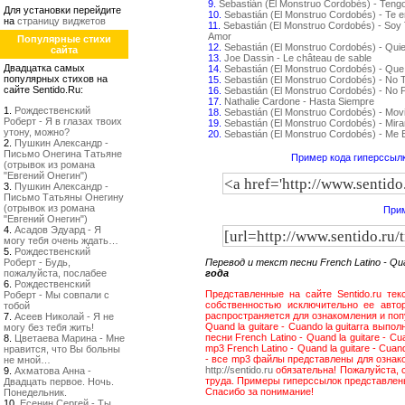
9.
Sebastián (El Monstruo Cordobés) - Teng
Для установки перейдите
10.
Sebastián (El Monstruo Cordobés) - Te 
на
страницу виджетов
11.
Sebastián (El Monstruo Cordobés) - Soy 
Amor
Популярные стихи
12.
Sebastián (El Monstruo Cordobés) - Qui
сайта
13.
Joe Dassin - Le château de sable
Двадцатка самых
14.
Sebastián (El Monstruo Cordobés) - Que
популярных стихов на
15.
Sebastián (El Monstruo Cordobés) - No
сайте Sentido.Ru:
16.
Sebastián (El Monstruo Cordobés) - No P
17.
Nathalie Cardone - Hasta Siempre
1.
Рождественский
18.
Sebastián (El Monstruo Cordobés) - Movi
Роберт - Я в глазах твоих
19.
Sebastián (El Monstruo Cordobés) - Mir
утону, можно?
20.
Sebastián (El Monstruo Cordobés) - Me
2.
Пушкин Александр -
Письмо Онегина Татьяне
Пример кода гиперссылк
(отрывок из романа
"Евгений Онегин")
3.
Пушкин Александр -
Письмо Татьяны Онегину
(отрывок из романа
Прим
"Евгений Онегин")
4.
Асадов Эдуард - Я
могу тебя очень ждать…
5.
Рождественский
Роберт - Будь,
Перевод и текст песни French Latino - Qua
пожалуйста, послабее
года
6.
Рождественский
Представленные на сайте Sentido.ru текс
Роберт - Мы совпали с
собственностью исключительно ее авторо
тобой
распространяется для ознакомления и попу
7.
Асеев Николай - Я не
Quand la guitare - Cuando la guitarra выпо
могу без тебя жить!
песни French Latino - Quand la guitare - 
8.
Цветаева Марина - Мне
mp3 French Latino - Quand la guitare - Cu
нравится, что Вы больны
- все mp3 файлы представлены для ознако
не мной…
http://sentido.ru
обязательна! Пожалуйста, 
9.
Ахматова Анна -
труда. Примеры гиперссылок представле
Двадцать первое. Ночь.
Спасибо за понимание!
Понедельник.
10.
Есенин Сергей - Ты