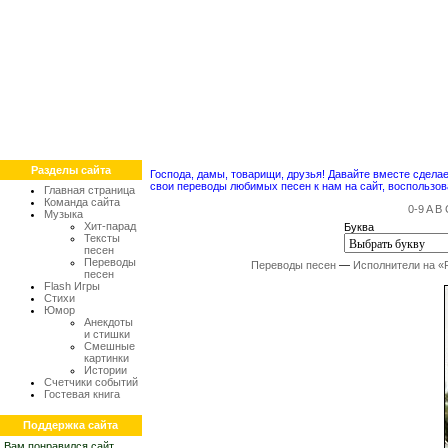
Разделы сайта
Господа, дамы, товарищи, друзья! Давайте вместе сдел
свои переводы любимых песен к нам на сайт, воспольз
Главная страница
Команда сайта
0-9
A
B
Музыка
Хит-парад
Буква
Тексты
песен
Переводы
Переводы песен
—
Исполнители на «
песен
Flash Игры
Стихи
Юмор
Анекдоты
и стишки
Смешные
картинки
Истории
Счетчики событий
Гостевая книга
Поддержка сайта
Вам понравился сайт