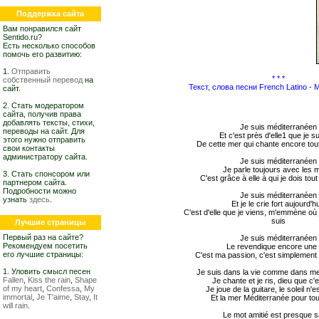
Поддержка сайта
Вам понравился сайт
Sentido.ru?
Есть несколько способов
помочь его развитию:
1.
Отправить
* * *
собственный перевод
на
Текст, слова песни French Latino - 
сайт.
2. Стать модератором
сайта, получив права
добавлять тексты, стихи,
Je suis méditerranéen
переводы на сайт. Для
Et c'est près d'elle1 que je su
этого нужно отправить
De cette mer qui chante encore to
свои контакты
администратору сайта.
Je suis méditerranéen
Je parle toujours avec les 
3. Стать спонсором или
C'est grâce à elle à qui je dois tou
партнером сайта.
Подробности можно
Je suis méditerranéen
узнать
здесь
.
Et je le crie fort aujourd'hu
C'est d'elle que je viens, m'emmène où j
suis
Лучшие страницы
Первый раз на сайте?
Je suis méditerranéen
Рекомендуем посетить
Le revendique encore une 
его лучшие страницы:
C'est ma passion, c'est simplement 
1. Уловить смысл песен
Je suis dans la vie comme dans m
Fallen
,
Kiss the rain
,
Shape
Je chante et je ris, dieu que c'
of my heart
,
Confessa
,
My
Je joue de la guitare, le soleil n'e
immortal
,
Je T'aime
,
Stay
,
It
Et la mer Méditerranée pour tou
will rain
.
Le mot amitié est presque 