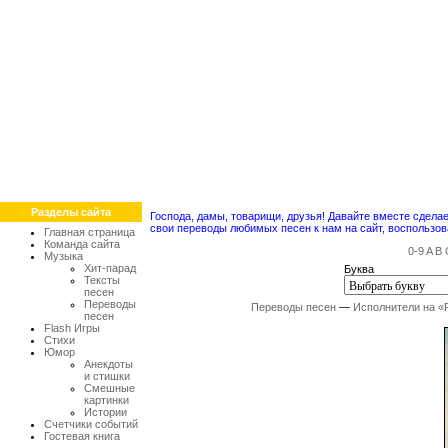
Разделы сайта
Господа, дамы, товарищи, друзья! Давайте вместе сдел
свои переводы любимых песен к нам на сайт, воспольз
Главная страница
Команда сайта
0-9
A
B
Музыка
Хит-парад
Буква
Тексты
песен
Переводы
Переводы песен
—
Исполнители на «
песен
Flash Игры
Стихи
Юмор
Анекдоты
и стишки
Смешные
картинки
Истории
Счетчики событий
Гостевая книга