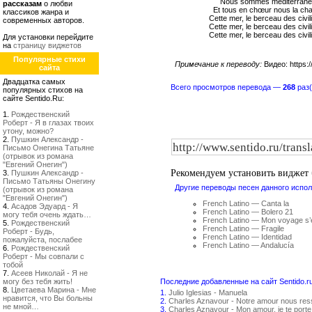
Nous sommes méditerran
рассказам
о любви
Et tous en chœur nous la ch
классиков жанра и
Cette mer, le berceau des civil
современных авторов.
Cette mer, le berceau des civil
Cette mer, le berceau des civil
Для установки перейдите
на
страницу виджетов
Популярные стихи
Примечание к переводу:
Видео: https:
сайта
Двадцатка самых
Всего просмотров перевода —
268
раз(
популярных стихов на
сайте Sentido.Ru:
1.
Рождественский
Роберт - Я в глазах твоих
утону, можно?
2.
Пушкин Александр -
Письмо Онегина Татьяне
(отрывок из романа
"Евгений Онегин")
Рекомендуем установить виджет
3.
Пушкин Александр -
Письмо Татьяны Онегину
Другие переводы песен данного испол
(отрывок из романа
"Евгений Онегин")
French Latino — Canta la
4.
Асадов Эдуард - Я
French Latino — Bolero 21
могу тебя очень ждать…
French Latino — Mon voyage s’e
5.
Рождественский
French Latino — Fragile
Роберт - Будь,
French Latino — Identidad
пожалуйста, послабее
French Latino — Andalucía
6.
Рождественский
Роберт - Мы совпали с
тобой
7.
Асеев Николай - Я не
могу без тебя жить!
Последние добавленные на сайт Sentido.r
8.
Цветаева Марина - Мне
1.
Julio Iglesias - Manuela
нравится, что Вы больны
2.
Charles Aznavour - Notre amour nous re
не мной…
3.
Charles Aznavour - Mon amour, je te porte