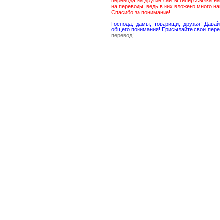
перевода на другие сайты гиперссылка н
на переводы, ведь в них вложено много н
Спасибо за понимание!
Господа, дамы, товарищи, друзья! Дав
общего понимания! Присылайте свои пере
перевод
!