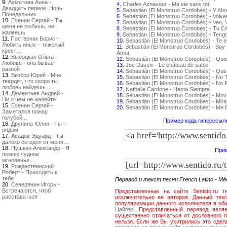
9.
Ахматова Анна -
4.
Charles Aznavour - Ma vie sans toi
Двадцать первое. Ночь.
5.
Sebastián (El Monstruo Cordobés) - Y Aho
Понедельник.
6.
Sebastián (El Monstruo Cordobés) - Volv
10.
Есенин Сергей - Ты
7.
Sebastián (El Monstruo Cordobés) - Ven, 
меня не любишь, не
8.
Sebastián (El Monstruo Cordobés) - Tu C
жалеешь
9.
Sebastián (El Monstruo Cordobés) - Teng
11.
Пастернак Борис -
10.
Sebastián (El Monstruo Cordobés) - Te 
Любить иных – тяжелый
11.
Sebastián (El Monstruo Cordobés) - Soy 
крест…
Amor
12.
Высоцкая Ольга -
12.
Sebastián (El Monstruo Cordobés) - Qui
Любовь - она бывает
13.
Joe Dassin - Le château de sable
разной
14.
Sebastián (El Monstruo Cordobés) - Que
13.
Визбор Юрий - Мне
15.
Sebastián (El Monstruo Cordobés) - No
твердят, что скоро ты
16.
Sebastián (El Monstruo Cordobés) - No P
любовь найдешь...
17.
Nathalie Cardone - Hasta Siempre
14.
Дементьев Андрей -
18.
Sebastián (El Monstruo Cordobés) - Movi
Ни о чем не жалейте
19.
Sebastián (El Monstruo Cordobés) - Mir
15.
Есенин Сергей -
20.
Sebastián (El Monstruo Cordobés) - Me
Заметался пожар
голубой...
Пример кода гиперссылк
16.
Друнина Юлия - Ты –
рядом
17.
Асадов Эдуард - Ты
далеко сегодня от меня…
18.
Пушкин Александр - Я
Прим
помню чудное
мгновенье...
19.
Рождественский
Роберт - Приходить к
тебе
Перевод и текст песни French Latino - M
20.
Северянин Игорь -
Встречаются, чтоб
Представленные на сайте Sentido.ru т
расставаться
исключительно ее авторов. Данный текс
популяризации данного исполнителя в общ
Цайгер
. Представленный перевод являе
существенно отличаться от дословного п
нельзя. Если же Вы ухитрились это сдел