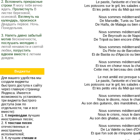
2. Вспомнить прекрасные
Le pastis, l'anisette et c'est la
строки
Я могу тебя вечно
Les poissons sur le gril, les salade
ждать
. Пролистнуть
В
Et les petits vins du Midi qui re
листве березовой,
осиновой
. Взглянуть на
Nous sommes méditerran
календарь, произнося
De Marseille, Tunis ou Ta
Двадцать первое. Ночь.
De Haïfa, de Malaga ou bien 
Понедельник.
Nous sommes méditerran
3. Напеть давно забытый
De Beyrouth ou de Napo
мотив
бесконечности
,
De Tripoli ou bien encore d'Al
послушать мелодию
о
лютой ненависти и святой
Nous sommes méditerran
любви
, погрустить
Du Pirée ou de Barcelo
вдвоем вместе с
летним
Et de Bastia ou d'Ajaccio ou bi
дождем
.
Nous sommes méditerran
Et tous en chœur nous la ch
Cette mer, le berceau des civil
Виджеты
Le mot amitié est presque 
Для вашего удобства мы
Le pastis, l'anisette et c'est la
создали виджеты
Les poissons sur le gril, les salade
быстрого доступа к сайту
Et les petits vins du Midi qui re
через главную страницу
Яндекса. Имеется
Nous sommes méditerran
возможность установить
Nous le disons, nous le cha
три виджета быстрого
Au son des guitares, des mandolines,
доступа (как по
отдельности, так и все
Nous sommes méditerran
вместе):
Nous le crions, nous le da
1. К
переводам
лучших
Au son des ghaitas, au son des
иностранных песен;
2. К
текстам песен
Nous sommes méditerran
отечественных и
De La Valette ou bien d'O
иностранных
Et que l'on soit de n'importe quell
исполнителей;
3. К лучшим
стихам и