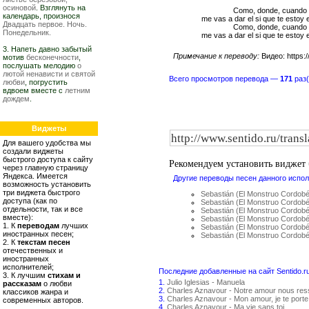
осиновой
. Взглянуть на
Como, donde, cuando
календарь, произнося
me vas a dar el si que te estoy
Двадцать первое. Ночь.
Como, donde, cuando
Понедельник.
me vas a dar el si que te estoy
3. Напеть давно забытый
Примечание к переводу:
Видео: https
мотив
бесконечности
,
послушать мелодию
о
лютой ненависти и святой
Всего просмотров перевода —
171
раз(
любви
, погрустить
вдвоем вместе с
летним
дождем
.
Виджеты
Для вашего удобства мы
создали виджеты
быстрого доступа к сайту
Рекомендуем установить виджет
через главную страницу
Яндекса. Имеется
Другие переводы песен данного испол
возможность установить
три виджета быстрого
Sebastián (El Monstruo Cordob
доступа (как по
Sebastián (El Monstruo Cordob
отдельности, так и все
Sebastián (El Monstruo Cordob
вместе):
Sebastián (El Monstruo Cordo
1. К
переводам
лучших
Sebastián (El Monstruo Cordob
иностранных песен;
Sebastián (El Monstruo Cordob
2. К
текстам песен
отечественных и
иностранных
исполнителей;
Последние добавленные на сайт Sentido.r
3. К лучшим
стихам и
1.
Julio Iglesias - Manuela
рассказам
о любви
2.
Charles Aznavour - Notre amour nous re
классиков жанра и
3.
Charles Aznavour - Mon amour, je te porte
современных авторов.
4.
Charles Aznavour - Ma vie sans toi