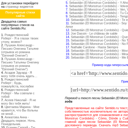
5.
Sebastián (El Monstruo Cordobés) - Y Aho
Для установки перейдите
6.
Sebastián (El Monstruo Cordobés) - Volv
на
страницу виджетов
7.
Sebastián (El Monstruo Cordobés) - Ven, 
Популярные стихи
8.
Sebastián (El Monstruo Cordobés) - Tu C
сайта
9.
Sebastián (El Monstruo Cordobés) - Teng
10.
Sebastián (El Monstruo Cordobés) - Te 
Двадцатка самых
11.
Sebastián (El Monstruo Cordobés) - Soy 
популярных стихов на
Amor
сайте Sentido.Ru:
12.
Sebastián (El Monstruo Cordobés) - Qui
13.
Joe Dassin - Le château de sable
1.
Рождественский
14.
Sebastián (El Monstruo Cordobés) - Que
Роберт - Я в глазах твоих
15.
Sebastián (El Monstruo Cordobés) - No
утону, можно?
16.
Sebastián (El Monstruo Cordobés) - No P
2.
Пушкин Александр -
17.
Nathalie Cardone - Hasta Siempre
Письмо Онегина Татьяне
18.
Sebastián (El Monstruo Cordobés) - Movi
(отрывок из романа
19.
Sebastián (El Monstruo Cordobés) - Mir
"Евгений Онегин")
20.
Sebastián (El Monstruo Cordobés) - Me
3.
Пушкин Александр -
Письмо Татьяны Онегину
Пример кода гиперссылк
(отрывок из романа
"Евгений Онегин")
4.
Асадов Эдуард - Я
могу тебя очень ждать…
5.
Рождественский
Прим
Роберт - Будь,
пожалуйста, послабее
6.
Рождественский
Роберт - Мы совпали с
тобой
Перевод и текст песни Sebastián (El Mon
7.
Асеев Николай - Я не
года
могу без тебя жить!
8.
Цветаева Марина - Мне
Представленные на сайте Sentido.ru текст
нравится, что Вы больны
собственностью исключительно ее авторов
не мной…
распространяется для ознакомления и поп
9.
Ахматова Анна -
Monstruo Cordobés) - Cómo, Dónde y Cu
Двадцать первое. Ночь.
главной идеи песни Sebastián (El Mon
Понедельник.
дословного перевода. Скачать mp3 Sebas
10.
Есенин Сергей - Ты