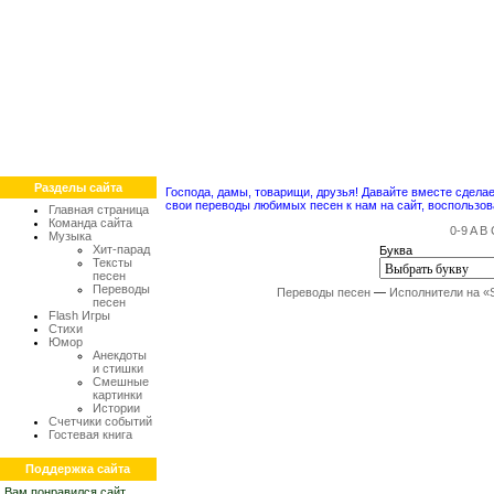
Разделы сайта
Господа, дамы, товарищи, друзья! Давайте вместе сдел
свои переводы любимых песен к нам на сайт, воспольз
Главная страница
Команда сайта
0-9
A
B
Музыка
Хит-парад
Буква
Тексты
песен
Переводы
Переводы песен
—
Исполнители на «
песен
Flash Игры
Стихи
Юмор
Анекдоты
и стишки
Смешные
картинки
Истории
Счетчики событий
Гостевая книга
Поддержка сайта
Вам понравился сайт