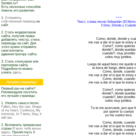
Sentido.ru?
Есть несколько способов
помочь его развитию:
1.
Отправить
* * *
собственный перевод
на
Текст, слова песни Sebastián (El Mons
сайт.
Cómo, Dónde y Cuánd
2. Стать модератором
сайта, получив права
Como, donde, donde y cu
добавлять тексты, стихи,
me vas a dar el si que te estoy 
переводы на сайт. Для
Como?, como quieras
этого нужно отправить
donde?, donde puedas
свои контакты
cuando?, muy prontito
администратору сайта.
solos muy juntitos.
3. Стать спонсором или
Luego de aquel beso me quede 
партнером сайта.
tu boca de fuego, dime para 
Подробности можно
Como, donde, cuando
узнать
здесь
.
me vas a dar el si que te estoy
Como, donde, cuando
Лучшие страницы
me vas a dar el si que te estoy
Первый раз на сайте?
Como?, como quieras
Рекомендуем посетить
donde?, donde puedas
его лучшие страницы:
cuando?, bien prontito
solos muy juntitos.
1. Уловить смысл песен
Fallen
,
Kiss the rain
,
Shape
Tu te me acercaste, juro que 
of my heart
,
Confessa
,
My
por querer tu cuerpo
immortal
,
Je T'aime
,
Stay
,
It
yo me vuelvo loco.
will rain
.
Como, donde, cuando
2. Вспомнить прекрасные
me vas a dar el si que te estoy
строки
Я могу тебя вечно
Como, donde, cuando
ждать
. Пролистнуть
В
me vas a dar el si que te estoy
листве березовой,