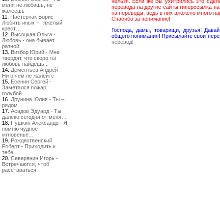
нельзя. Если же Вы ухитрились это сдел
меня не любишь, не
перевода на другие сайты гиперссылка н
жалеешь
на переводы, ведь в них вложено много н
11.
Пастернак Борис -
Спасибо за понимание!
Любить иных – тяжелый
крест…
Господа, дамы, товарищи, друзья! Дав
12.
Высоцкая Ольга -
общего понимания! Присылайте свои пере
Любовь - она бывает
перевод
!
разной
13.
Визбор Юрий - Мне
твердят, что скоро ты
любовь найдешь...
14.
Дементьев Андрей -
Ни о чем не жалейте
15.
Есенин Сергей -
Заметался пожар
голубой...
16.
Друнина Юлия - Ты –
рядом
17.
Асадов Эдуард - Ты
далеко сегодня от меня…
18.
Пушкин Александр - Я
помню чудное
мгновенье...
19.
Рождественский
Роберт - Приходить к
тебе
20.
Северянин Игорь -
Встречаются, чтоб
расставаться