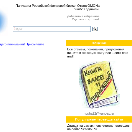
Паника на Российской фондовой бирже. Отряд ОМОНа
ошибся зданием.
Добавить в избранное
Сделать стартовой
Общение
бщего понимания! Присылайте
Все отзывы, пожелания, предложения
пишите в
гостевую книгу
или шлите по e-
mail!
tosha22@yandex.ru
Популярные переводы сайта
Двадцатка самых популярных переводов
на сайте Sentido.Ru: