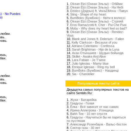
1.
Okean Elzi (Океан Эльзы) - Обійми
2.
Okean Elzi (Океан Эльзы) - На Небі
3.
Dzidzo (Дзідзьо) ft. VovaZilVova - Павук
s) - No Puedes
4.
Sting - Shape of my heart
о)
5.
BumBoks (БумБокс) - Квіти в волоссі
6.
Okean Elzi (Океан Эльзы) - Стрiляй
7.
Eros Ramazzotti ft. Cher - Pui Che Puoi
8.
Moby - Why does my heart feel so bad?
9.
Okean Elzi (Океан Эльзы) - Rendez-
 любви.
Vous
овь.
10.
Blank and Jones ft. Delerium - Fallen
новь.
11.
Kelly Clarkson - Because of you
12.
Adriano Celentano - Confessa
13.
Sarah Brightman - Hijo de la Luna
14.
Ахан Отыншиев - Шудын бойында
шишь,
15.
Skillet - Awake And Alive
бви.
16.
Lara Fabian - Je T'aime
17.
Julio Iglesias - Mamy blue
18.
Enrique Iglesias - Ring my bell
19.
BumBoks (БумБокс) - Наодинці
20.
Sia - Chandelier
 любви.
овь.
новь.
Популярные тексты сайта
Двадцатка самых популярных текстов на
сайте Sentido.Ru:
шишь,
1.
Жуки - Батарейка
бви.
2.
Градусы - Голая
3.
Ёлка - Всё зависит от нас самих
4.
Ирина Аллегрова - Угонщица
5.
Bahh Tee - 10 лет спустя
6.
Градусы - Научиться бы не париться
по пустякам
7.
Александр Розенбаум - Вальс-бостон
8.
Сектор газа - 30 лет