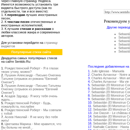
через главную страницу Яндекса.
Имеется возможность установить три
виджета быстрого доступа (как по
отдельности, так и все вместе):
1. К
переводам
лучших иностранных
песен;
Рекомендуем 
2. К
текстам песен
отечественных и
иностранных исполнителей;
Другие перевод
3. К лучшим
стихам и рассказам
о
любви классиков жанра и современных
Sebasti
авторов.
Sebasti
Sebasti
Для установки перейдите на
страницу
Sebasti
виджетов
Sebasti
Sebasti
Популярные стихи сайта
Двадцатка самых популярных стихов
на сайте Sentido.Ru:
Последние добавленные на с
1.
Рождественский Роберт - Я в глазах
1.
Julio Iglesias - Manuela
твоих утону, можно?
2.
Charles Aznavour - Notre 
2.
Пушкин Александр - Письмо Онегина
3.
Charles Aznavour - Mon amo
Татьяне (отрывок из романа "Евгений
4.
Charles Aznavour - Ma vie 
Онегин")
5.
Sebastián (El Monstruo Co
3.
Пушкин Александр - Письмо Татьяны
6.
Sebastián (El Monstruo Co
Онегину (отрывок из романа "Евгений
7.
Sebastián (El Monstruo Cor
Онегин")
8.
Sebastián (El Monstruo Co
4.
Асадов Эдуард - Я могу тебя очень
9.
Sebastián (El Monstruo Co
ждать…
10.
Sebastián (El Monstruo C
5.
Рождественский Роберт - Будь,
11.
Sebastián (El Monstruo C
пожалуйста, послабее
12.
Sebastián (El Monstruo C
6.
Рождественский Роберт - Мы совпали
13.
Joe Dassin - Le château 
с тобой
14.
Sebastián (El Monstruo C
7.
Асеев Николай - Я не могу без тебя
15.
Sebastián (El Monstruo 
жить!
16.
Sebastián (El Monstruo C
8.
Цветаева Марина - Мне нравится, что
17.
Nathalie Cardone - Hasta
Вы больны не мной…