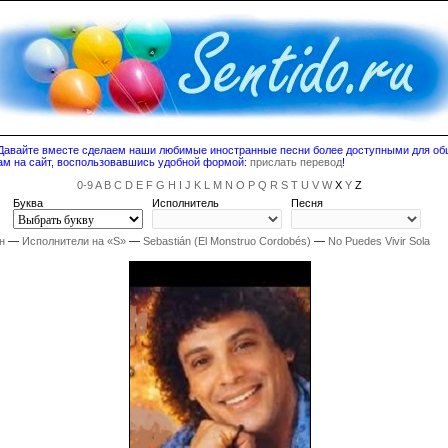
! Давайте вместе сделаем наши любимые иностранные песни более доступными для о
ам на сайт, воспользовавшись удобной формой:
прислать перевод
!
0-9
A
B
C
D
E
F
G
H
I
J
K
L
M
N
O
P
Q
R
S
T
U
V
W
X
Y
Z
Буква
Исполнитель
Песня
н
—
Исполнители на «S»
—
Sebastián (El Monstruo Cordobés)
—
No Puedes Vivir Sola