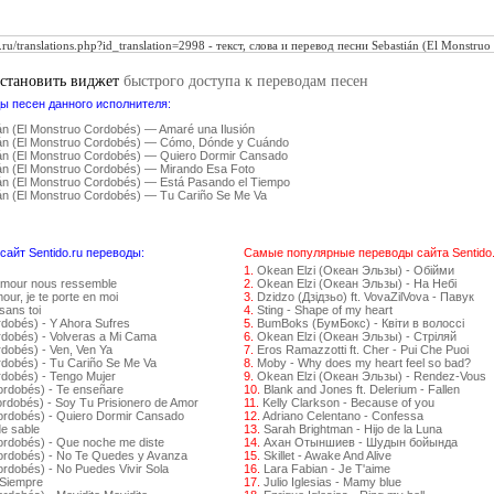
установить виджет
быстрого доступа к переводам песен
ы песен данного исполнителя:
án (El Monstruo Cordobés) — Amaré una Ilusión
án (El Monstruo Cordobés) — Cómo, Dónde y Cuándo
án (El Monstruo Cordobés) — Quiero Dormir Cansado
án (El Monstruo Cordobés) — Mirando Esa Foto
án (El Monstruo Cordobés) — Está Pasando el Tiempo
án (El Monstruo Cordobés) — Tu Cariño Se Me Va
айт Sentido.ru переводы:
Самые популярные переводы сайта Sentido.
1.
Okean Elzi (Океан Эльзы) - Обійми
amour nous ressemble
2.
Okean Elzi (Океан Эльзы) - На Небі
ur, je te porte en moi
3.
Dzidzo (Дзідзьо) ft. VovaZilVova - Павук
sans toi
4.
Sting - Shape of my heart
rdobés) - Y Ahora Sufres
5.
BumBoks (БумБокс) - Квіти в волоссі
rdobés) - Volveras a Mi Cama
6.
Okean Elzi (Океан Эльзы) - Стрiляй
dobés) - Ven, Ven Ya
7.
Eros Ramazzotti ft. Cher - Pui Che Puoi
rdobés) - Tu Cariño Se Me Va
8.
Moby - Why does my heart feel so bad?
rdobés) - Tengo Mujer
9.
Okean Elzi (Океан Эльзы) - Rendez-Vous
ordobés) - Te enseñare
10.
Blank and Jones ft. Delerium - Fallen
ordobés) - Soy Tu Prisionero de Amor
11.
Kelly Clarkson - Because of you
ordobés) - Quiero Dormir Cansado
12.
Adriano Celentano - Confessa
de sable
13.
Sarah Brightman - Hijo de la Luna
ordobés) - Que noche me diste
14.
Ахан Отыншиев - Шудын бойында
Cordobés) - No Te Quedes y Avanza
15.
Skillet - Awake And Alive
ordobés) - No Puedes Vivir Sola
16.
Lara Fabian - Je T'aime
 Siempre
17.
Julio Iglesias - Mamy blue