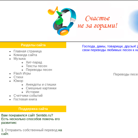
Разделы сайта
Господа, дамы, товарищи, друзья
свои переводы любимых песен к н
Главная страница
Команда сайта
Музыка
Хит-парад
Тексты песен
Переводы песен
Flash Игры
Переводы песе
Стихи
Юмор
Анекдоты и стишки
Смешные картинки
Истории
Счетчики событий
Гостевая книга
Поддержка сайта
Вам понравился сайт Sentido.ru?
Есть несколько способов помочь его
развитию:
1.
Отправить собственный перевод
на
сайт.