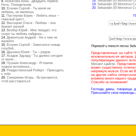
18.
Sebastián (El Monstruo Co
9.
Ахматова Анна - Двадцать первое.
19.
Sebastián (El Monstruo C
Ночь. Понедельник.
20.
Sebastián (El Monstruo 
10.
Есенин Сергей - Ты меня не
любишь, не жалеешь
11.
Пастернак Борис - Любить иных –
П
тяжелый крест…
12.
Высоцкая Ольга - Любовь - она
бывает разной
13.
Визбор Юрий - Мне твердят, что
скоро ты любовь найдешь...
14.
Дементьев Андрей - Ни о чем не
жалейте
15.
Есенин Сергей - Заметался пожар
Перевод и текст песни Sebas
голубой...
16.
Друнина Юлия - Ты – рядом
Представленные на сайте Se
17.
Асадов Эдуард - Ты далеко сегодня
исключительно ее авторов. Д
от меня…
популяризации данного испо
18.
Пушкин Александр - Я помню
Михаил Цайгер
. Представле
чудное мгновенье...
может существенно отличатьс
19.
Рождественский Роберт - Приходить
напрямую нельзя. Если же В
к тебе
на другие сайты гиперссыл
20.
Северянин Игорь - Встречаются,
вложено много нашего труд
чтоб расставаться
Спасибо за понимание!
Господа, дамы, товарищи, 
Присылайте свои переводы 