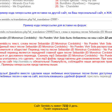
rdobés) - Movidito Movidito
18.
Enrique Iglesias - Ring my bell
ordobés) - Mirando Esa Foto
19.
BumBoks (БумБокс) - Наодинці
Cordobés) - Me Engañabas
20.
Sia - Chandelier
ример кода гиперссылки для вставки на другой сайт, на Ваш персональный сайт, в ЖЖ
Пример кода гиперссылки для вставки на форум:
tián (El Monstruo Cordobés) - No Puedes Vivir Sola были добавлены на наш сайт
22 и
ntido.ru текст, слова песни Sebastián (El Monstruo Cordobés) - No Puedes Vivir So
анный текст песни Sebastián (El Monstruo Cordobés) - No Puedes Vivir Sola распростр
лнителя в обществе! Перевод текста песни Sebastián (El Monstruo Cordobés) - No Pue
нный перевод является передачей главной идеи песни Sebastián (El Monstruo Cordobés
я от дословного перевода. Скачать mp3 Sebastián (El Monstruo Cordobés) - No Puedes
ы ухитрились это сделать - все mp3 файлы представлены для ознакомления. При коп
ка на сайт
http://sentido.ru
обязательна! Пожалуйста, соблюдайте наши авторские прав
а. Примеры гиперссылок представлены выше.
друзья! Давайте вместе сделаем наши любимые иностранные песни более доступны
любимых песен к нам на сайт, воспользовавшись удобной формой:
прислать перевод
!
Сайт Sentido.ru живет
7232
-й день.
Полёт нормальный.