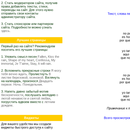
2. Стать модератором сайта, получив
права добавлять тексты, стихи,
переводы на сайт. Для этого нужно
отправить свои контакты
Текст, слова п
администратору сайта.
3. Стать спонсором или партнером
сайта. Подробности можно узнать
здесь
.
no pu
es ho
Лучшие страницы
por que
Первый раз на сайте? Рекомендуем
посетить его лучшие страницы:
yo ta
aqui
1. Уловить смысл песен
Fallen
,
Kiss the
que no
rain
,
Shape of my heart
,
Confessa
,
My
immortal
,
Je T'aime
,
Stay
,
It will rain
.
2. Вспомнить прекрасные строки
Я могу
тебя вечно ждать
. Пролистнуть
В
no pu
листве березовой, осиновой
. Взглянуть
es ho
на календарь, произнося
Двадцать
por que
первое. Ночь. Понедельник.
3. Напеть давно забытый мотив
yo ta
бесконечности
, послушать мелодию
о
aqui
лютой ненависти и святой любви
,
que no
погрустить вдвоем вместе с
летним
дождем
.
Примечание к п
Виджеты
Всего просмотро
Для вашего удобства мы создали
виджеты быстрого доступа к сайту