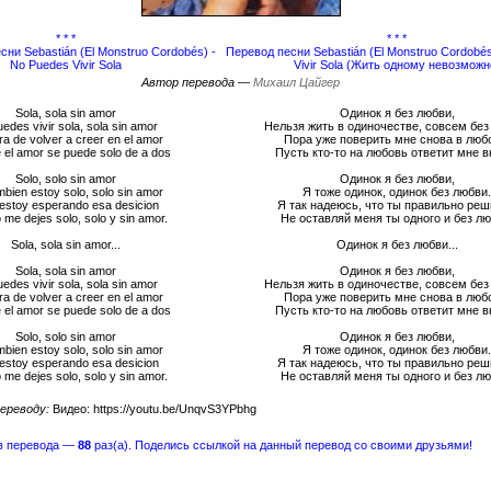
* * *
* * *
есни Sebastián (El Monstruo Cordobés) -
Перевод песни Sebastián (El Monstruo Cordobé
No Puedes Vivir Sola
Vivir Sola (Жить одному невозможн
Автор перевода —
Михаил Цайгер
Sola, sola sin amor
Одинок я без любви,
edes vivir sola, sola sin amor
Нельзя жить в одиночестве, совсем без
ra de volver a creer en el amor
Пора уже поверить мне снова в люб
 el amor se puede solo de a dos
Пусть кто-то на любовь ответит мне в
Solo, solo sin amor
Одинок я без любви,
mbien estoy solo, solo sin amor
Я тоже одинок, одинок без любви.
 estoy esperando esa desicion
Я так надеюсь, что ты правильно ре
 me dejes solo, solo y sin amor.
Не оставляй меня ты одного и без лю
Sola, sola sin amor...
Одинок я без любви...
Sola, sola sin amor
Одинок я без любви,
edes vivir sola, sola sin amor
Нельзя жить в одиночестве, совсем без
ra de volver a creer en el amor
Пора уже поверить мне снова в люб
 el amor se puede solo de a dos
Пусть кто-то на любовь ответит мне в
Solo, solo sin amor
Одинок я без любви,
mbien estoy solo, solo sin amor
Я тоже одинок, одинок без любви.
 estoy esperando esa desicion
Я так надеюсь, что ты правильно ре
 me dejes solo, solo y sin amor.
Не оставляй меня ты одного и без лю
ереводу:
Видео: https://youtu.be/UnqvS3YPbhg
в перевода —
88
раз(а). Поделись ссылкой на данный перевод со своими друзьями!