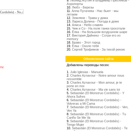
9.
Леонид Агутин и Владимир Пресняков -
Аэропорты
10.
Любэ - Березы
11.
Алла Пугачева - Нас бьют - мы
летаем
12.
Земляне - Трава у дома
13.
Лариса Долина - Погода в доме
14.
Алиса - Небо славян
15.
Чиж и Со - На поле танки грохотали
16.
Ёлка - На большом воздушном шаре
17.
Виктория Дайнеко - Сотри его из
memory
18.
Браво - Этот город
19.
Ёлка - Около тебя
20.
Сергей Трофимов - За тихой рекою
Обновления сайта
Добавлены переводы песен:
ru:
1.
Julio Iglesias - Manuela
2.
Charles Aznavour - Notre amour nous
ressemble
3.
Charles Aznavour - Mon amour, je te
porte en moi
4.
Charles Aznavour - Ma vie sans toi
5.
Sebastián (El Monstruo Cordobés) - Y
Ahora Sufres
6.
Sebastián (El Monstruo Cordobés) -
Volveras a Mi Cama
7.
Sebastián (El Monstruo Cordobés) - Ven,
Ven Ya
8.
Sebastián (El Monstruo Cordobés) - Tu
Cariño Se Me Va
9.
Sebastián (El Monstruo Cordobés) -
Tengo Mujer
10.
Sebastián (El Monstruo Cordobés) - Te