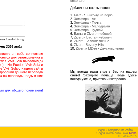
enseñare
Добавлены тексты песен:
1.
Би-2 - Я никому не верю
:
2.
Земфира - Ах
3.
Земфира - Почта
4.
Земфира - Мелодрама
5.
Земфира - Гудбай
6.
Баста и Zivert - неболей
7.
Zivert и Баста - неболей
8.
Zivert - Безболезненно
9.
Zivert - Beverly Hills
юня 2026 года
10.
Zivert и MDee - Двусмысленно
la являются собственностью
аняется для ознакомления и
des Vivir Sola выполнил(а)
) - No Puedes Vivir Sola и
 Vivir Sola с нашего сайта
Мы всегда рады видеть Вас на нашем
ировании данного перевода
сайте! Заходите почаще, ведь здесь
а на переводы, ведь в них
всегда уютно, приятно и интересно!
ми для общего понимания!
Идея и оформление сайта —
Седельников Антон aka
Tosha
© 1783—2015