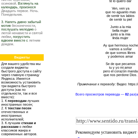
te lo quiero dar
осиновой
. Взглянуть на
календарь, произнося
Ven, ven ya
Двадцать первое. Ночь.
que no aguanto mas
Понедельник.
de sentir tus labios
de sentir tu piel
3. Напеть давно забытый
мотив
бесконечности
,
Junto a la mia
послушать мелодию
о
bella mujer
лютой ненависти и святой
junto a la mia
любви
, погрустить
linda mujer
вдвоем вместе с
летним
дождем
.
Ay que hermosa noche
vamos a soñar
de que somos libres
y podemos amar
Виджеты
Для вашего удобства мы
Se de que pecamos
создали виджеты
tu y yo mi amor
быстрого доступа к сайту
pero el corazón manda
через главную страницу
que nos perdone Dios.
Яндекса. Имеется
возможность установить
Примечание к переводу:
Видео: https:
три виджета быстрого
доступа (как по
отдельности, так и все
Всего просмотров перевода —
82
раз(а
вместе):
1. К
переводам
лучших
иностранных песен;
2. К
текстам песен
отечественных и
иностранных
исполнителей;
3. К лучшим
стихам и
рассказам
о любви
классиков жанра и
Рекомендуем установить виджет
современных авторов.