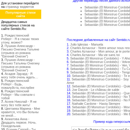
Другие переводы песен данного испол
Для установки перейдите
на
страницу виджетов
Sebastián (El Monstruo Cordob
Sebastián (El Monstruo Cordob
Популярные стихи
Sebastián (El Monstruo Cordob
сайта
Sebastián (El Monstruo Cordob
Sebastián (El Monstruo Cordob
Двадцатка самых
Sebastián (El Monstruo Cordobé
популярных стихов на
сайте Sentido.Ru:
1.
Рождественский
Роберт - Я в глазах твоих
Последние добавленные на сайт Sentido.r
утону, можно?
1.
Julio Iglesias - Manuela
2.
Пушкин Александр -
2.
Charles Aznavour - Notre amour nous re
Письмо Онегина Татьяне
3.
Charles Aznavour - Mon amour, je te porte
(отрывок из романа
4.
Charles Aznavour - Ma vie sans toi
"Евгений Онегин")
5.
Sebastián (El Monstruo Cordobés) - Y Aho
3.
Пушкин Александр -
6.
Sebastián (El Monstruo Cordobés) - Volv
Письмо Татьяны Онегину
7.
Sebastián (El Monstruo Cordobés) - Ven, 
(отрывок из романа
8.
Sebastián (El Monstruo Cordobés) - Tu C
"Евгений Онегин")
9.
Sebastián (El Monstruo Cordobés) - Teng
4.
Асадов Эдуард - Я
10.
Sebastián (El Monstruo Cordobés) - Te 
могу тебя очень ждать…
11.
Sebastián (El Monstruo Cordobés) - Soy 
5.
Рождественский
Amor
Роберт - Будь,
12.
Sebastián (El Monstruo Cordobés) - Qui
пожалуйста, послабее
13.
Joe Dassin - Le château de sable
6.
Рождественский
14.
Sebastián (El Monstruo Cordobés) - Que
Роберт - Мы совпали с
15.
Sebastián (El Monstruo Cordobés) - No
тобой
16.
Sebastián (El Monstruo Cordobés) - No P
7.
Асеев Николай - Я не
17.
Nathalie Cardone - Hasta Siempre
могу без тебя жить!
18.
Sebastián (El Monstruo Cordobés) - Movi
8.
Цветаева Марина - Мне
19.
Sebastián (El Monstruo Cordobés) - Mir
нравится, что Вы больны
20.
Sebastián (El Monstruo Cordobés) - Me
не мной…
9.
Ахматова Анна -
Пример кода гиперссылк
Двадцать первое. Ночь.
Понедельник.
10.
Есенин Сергей - Ты