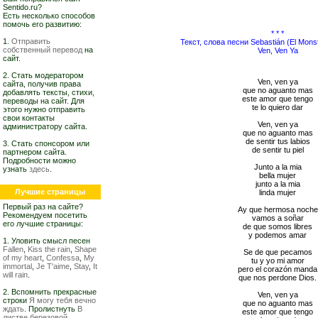
Sentido.ru?
Есть несколько способов
помочь его развитию:
* * *
1.
Отправить
Текст, слова песни Sebastián (El Mons
собственный перевод
на
Ven, Ven Ya
сайт.
2. Стать модератором
Ven, ven ya
сайта, получив права
que no aguanto mas
добавлять тексты, стихи,
este amor que tengo
переводы на сайт. Для
te lo quiero dar
этого нужно отправить
свои контакты
Ven, ven ya
администратору сайта.
que no aguanto mas
de sentir tus labios
3. Стать спонсором или
de sentir tu piel
партнером сайта.
Подробности можно
Junto a la mia
узнать
здесь
.
bella mujer
junto a la mia
Лучшие страницы
linda mujer
Первый раз на сайте?
Ay que hermosa noche
Рекомендуем посетить
vamos a soñar
его лучшие страницы:
de que somos libres
y podemos amar
1. Уловить смысл песен
Fallen
,
Kiss the rain
,
Shape
Se de que pecamos
of my heart
,
Confessa
,
My
tu y yo mi amor
immortal
,
Je T'aime
,
Stay
,
It
pero el corazón manda
will rain
.
que nos perdone Dios.
2. Вспомнить прекрасные
Ven, ven ya
строки
Я могу тебя вечно
que no aguanto mas
ждать
. Пролистнуть
В
este amor que tengo
листве березовой,