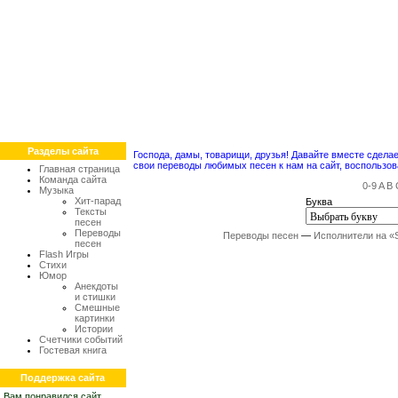
Разделы сайта
Господа, дамы, товарищи, друзья! Давайте вместе сдел
свои переводы любимых песен к нам на сайт, воспольз
Главная страница
Команда сайта
0-9
A
B
Музыка
Хит-парад
Буква
Тексты
песен
Переводы
Переводы песен
—
Исполнители на «
песен
Flash Игры
Стихи
Юмор
Анекдоты
и стишки
Смешные
картинки
Истории
Счетчики событий
Гостевая книга
Поддержка сайта
Вам понравился сайт