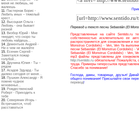
меня не любишь, не
жалеешь
Прим
11.
Пастернак Борис -
Любить иных – тяжелый
крест…
12.
Высоцкая Ольга -
Любовь - она бывает
Перевод и текст песни Sebastián (El Mons
разной
13.
Визбор Юрий - Мне
Представленные на сайте Sentido.ru те
твердят, что скоро ты
собственностью исключительно ее авто
любовь найдешь...
распространяется для ознакомления и поп
14.
Дементьев Андрей -
Monstruo Cordobés) - Ven, Ven Ya выполн
Ни о чем не жалейте
песни Sebastián (El Monstruo Cordobés) -
15.
Есенин Сергей -
Sebastián (El Monstruo Cordobés) - Ven, 
Заметался пожар
mp3 файлы представлены для ознакомлен
голубой...
http://sentido.ru
обязательна! Пожалуйста, 
16.
Друнина Юлия - Ты –
труда. Примеры гиперссылок представле
рядом
Спасибо за понимание!
17.
Асадов Эдуард - Ты
далеко сегодня от меня…
Господа, дамы, товарищи, друзья! Дав
18.
Пушкин Александр - Я
общего понимания! Присылайте свои пере
помню чудное
перевод
!
мгновенье...
19.
Рождественский
Роберт - Приходить к
тебе
20.
Северянин Игорь -
Встречаются, чтоб
расставаться