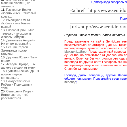
Пример кода гиперссылк
меня не любишь, не
жалеешь
11.
Пастернак Борис -
Любить иных – тяжелый
крест…
Прим
12.
Высоцкая Ольга -
Любовь - она бывает
разной
13.
Визбор Юрий - Мне
твердят, что скоро ты
Перевод и текст песни Charles Aznavour -
любовь найдешь...
14.
Дементьев Андрей -
Представленные на сайте Sentido.ru тек
Ни о чем не жалейте
исключительно ее авторов. Данный текст 
15.
Есенин Сергей -
популяризации данного исполнителя в об
Заметался пожар
Михаил Цайгер
. Представленный перевод я
голубой...
существенно отличаться от дословного пе
16.
Друнина Юлия - Ты –
нельзя. Если же Вы ухитрились это сдел
рядом
перевода на другие сайты гиперссылка н
17.
Асадов Эдуард - Ты
на переводы, ведь в них вложено много н
далеко сегодня от меня…
Спасибо за понимание!
18.
Пушкин Александр - Я
помню чудное
Господа, дамы, товарищи, друзья! Дав
мгновенье...
общего понимания! Присылайте свои пере
19.
Рождественский
перевод
!
Роберт - Приходить к
тебе
20.
Северянин Игорь -
Встречаются, чтоб
расставаться