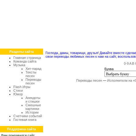
Разделы сайта
Господа, дамы, товарищи, друзья! Давайте вместе сдел
свои переводы любимых песен к нам на сайт, воспольз
Главная страница
Команда сайта
0-9
A
B
Музыка
Хит-парад
Буква
Тексты
песен
Переводы
Переводы песен
—
Исполнители на «
песен
Flash Игры
Стихи
Юмор
Анекдоты
и стишки
Смешные
картинки
Истории
Счетчики событий
Гостевая книга
Поддержка сайта
Вам понравился сайт