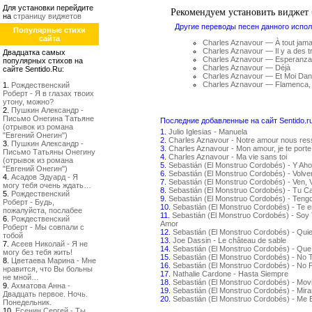
Для установки перейдите
Рекомендуем установить виджет
на
страницу виджетов
Другие переводы песен данного испол
Популярные стихи
сайта
Charles Aznavour — À tout jama
Charles Aznavour — Il y a des t
Двадцатка самых
Charles Aznavour — Esperanza
популярных стихов на
Charles Aznavour — Déjà
сайте Sentido.Ru:
Charles Aznavour — Et Moi Da
Charles Aznavour — Flamenca,
1.
Рождественский
Роберт - Я в глазах твоих
утону, можно?
2.
Пушкин Александр -
Письмо Онегина Татьяне
Последние добавленные на сайт Sentido.r
(отрывок из романа
1.
Julio Iglesias - Manuela
"Евгений Онегин")
2.
Charles Aznavour - Notre amour nous re
3.
Пушкин Александр -
3.
Charles Aznavour - Mon amour, je te porte
Письмо Татьяны Онегину
4.
Charles Aznavour - Ma vie sans toi
(отрывок из романа
5.
Sebastián (El Monstruo Cordobés) - Y Aho
"Евгений Онегин")
6.
Sebastián (El Monstruo Cordobés) - Volv
4.
Асадов Эдуард - Я
7.
Sebastián (El Monstruo Cordobés) - Ven, 
могу тебя очень ждать…
8.
Sebastián (El Monstruo Cordobés) - Tu C
5.
Рождественский
9.
Sebastián (El Monstruo Cordobés) - Teng
Роберт - Будь,
10.
Sebastián (El Monstruo Cordobés) - Te 
пожалуйста, послабее
11.
Sebastián (El Monstruo Cordobés) - Soy 
6.
Рождественский
Amor
Роберт - Мы совпали с
12.
Sebastián (El Monstruo Cordobés) - Qui
тобой
13.
Joe Dassin - Le château de sable
7.
Асеев Николай - Я не
14.
Sebastián (El Monstruo Cordobés) - Que
могу без тебя жить!
15.
Sebastián (El Monstruo Cordobés) - No
8.
Цветаева Марина - Мне
16.
Sebastián (El Monstruo Cordobés) - No P
нравится, что Вы больны
17.
Nathalie Cardone - Hasta Siempre
не мной…
18.
Sebastián (El Monstruo Cordobés) - Movi
9.
Ахматова Анна -
19.
Sebastián (El Monstruo Cordobés) - Mir
Двадцать первое. Ночь.
20.
Sebastián (El Monstruo Cordobés) - Me
Понедельник.
10.
Есенин Сергей - Ты