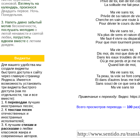
Privé de toi, loin de ton cœ
осиновой
. Взглянуть на
La solitude me fait peur
календарь, произнося
Двадцать первое. Ночь.
Ma vie sans toi,
Понедельник.
Privée de sa raison de viv
Cherche en vain une route à 
3. Напеть давно забытый
Pour dévier le cours du des
мотив
бесконечности
,
послушать мелодию
о
Ma vie sans toi ,
лютой ненависти и святой
N'a plus de sens et raison d'
любви
, погрустить
Me faut-il vivre ou dispara
вдвоем вместе с
летним
Pour que mon tourment prenn
дождем
.
Ma vie sans toi,
Dis moi, dis moi que dois-je 
Dans les eaux troubles de m
Виджеты
Où je me perds et je me no
Для вашего удобства мы
Quand loin de moi,
создали виджеты
быстрого доступа к сайту
Ma vie sans toi,
через главную страницу
Ta peau, ta voix se font com
Яндекса. Имеется
Et dans d'autres bras me tra
возможность установить
Sans souci de ce que sera d
три виджета быстрого
Ma vie sans toi
доступа (как по
отдельности, так и все
Примечание к переводу:
Видео: https:
вместе):
1. К
переводам
лучших
иностранных песен;
Всего просмотров перевода —
100
раз(
2. К
текстам песен
отечественных и
иностранных
исполнителей;
3. К лучшим
стихам и
рассказам
о любви
классиков жанра и
современных авторов.