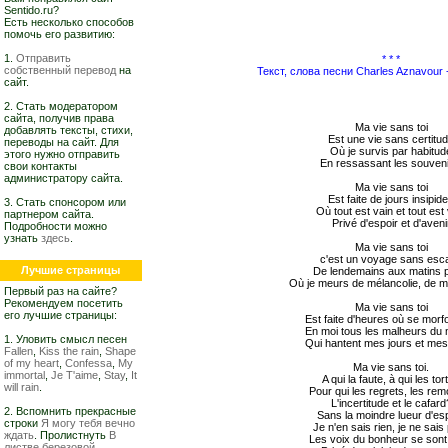
Sentido.ru?
Есть несколько способов
помочь его развитию:
1.
Отправить
* * *
собственный перевод
на
Текст, слова песни Charles Aznavour -
сайт.
2. Стать модератором
сайта, получив права
Ma vie sans toi
добавлять тексты, стихи,
Est une vie sans certitu
переводы на сайт. Для
Où je survis par habitud
этого нужно отправить
En ressassant les souveni
свои контакты
администратору сайта.
Ma vie sans toi
Est faite de jours insipid
3. Стать спонсором или
Où tout est vain et tout est
партнером сайта.
Privé d'espoir et d'aveni
Подробности можно
узнать
здесь
.
Ma vie sans toi
c'est un voyage sans esca
Лучшие страницы
De lendemains aux matins 
Où je meurs de mélancolie, de m
Первый раз на сайте?
Рекомендуем посетить
Ma vie sans toi
его лучшие страницы:
Est faite d'heures où se mor
En moi tous les malheurs du
1. Уловить смысл песен
Qui hantent mes jours et mes
Fallen
,
Kiss the rain
,
Shape
of my heart
,
Confessa
,
My
Ma vie sans toi.
immortal
,
Je T'aime
,
Stay
,
It
A qui la faute, à qui les tor
will rain
.
Pour qui les regrets, les re
L'incertitude et le cafard
2. Вспомнить прекрасные
Sans la moindre lueur d'esp
строки
Я могу тебя вечно
Je n'en sais rien, je ne sais 
ждать
. Пролистнуть
В
Les voix du bonheur se sont
листве березовой,