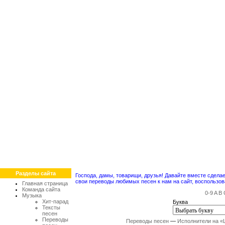
Разделы сайта
Господа, дамы, товарищи, друзья! Давайте вместе сдел
свои переводы любимых песен к нам на сайт, воспольз
Главная страница
Команда сайта
0-9
A
B
Музыка
Хит-парад
Буква
Тексты
песен
Переводы
Переводы песен
—
Исполнители на «