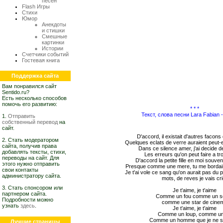
песен
Flash Игры
Стихи
Юмор
Анекдоты
и стишки
Смешные
картинки
Истории
Счетчики событий
Гостевая книга
Поддержка сайта
Вам понравился сайт
Sentido.ru?
Есть несколько способов
помочь его развитию:
* * *
Текст, слова песни Lara Fabian -
1.
Отправить
собственный перевод
на
сайт.
D'accord, il existait d'autres facons
2. Стать модератором
Quelques eclats de verre auraient peut-
сайта, получив права
Dans ce silence amer, j'ai decide 
добавлять тексты, стихи,
Les erreurs qu'on peut faire a tr
переводы на сайт. Для
D'accord la petite fille en moi souven
этого нужно отправить
Presque comme une mere, tu me bordais
свои контакты
Je t'ai vole ce sang qu'on aurait pas du p
администратору сайта.
mots, de reves je vais cr
3. Стать спонсором или
Je t'aime, je t'aime
партнером сайта.
Comme un fou comme un so
Подробности можно
comme une star de cine
узнать
здесь
.
Je t'aime, je t'aime
Comme un loup, comme un
Comme un homme que je ne s
Лучшие страницы