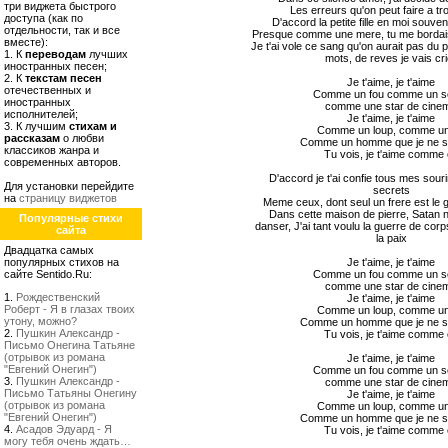
три виджета быстрого
Les erreurs qu'on peut faire a tr
доступа (как по
D'accord la petite fille en moi souven
отдельности, так и все
Presque comme une mere, tu me bordais
вместе):
Je t'ai vole ce sang qu'on aurait pas du p
1. К
переводам
лучших
mots, de reves je vais cr
иностранных песен;
2. К
текстам песен
Je t'aime, je t'aime
отечественных и
Comme un fou comme un so
иностранных
comme une star de cine
исполнителей;
Je t'aime, je t'aime
3. К лучшим
стихам и
Comme un loup, comme un
рассказам
о любви
Comme un homme que je ne s
классиков жанра и
Tu vois, je t'aime comme
современных авторов.
D'accord je t'ai confie tous mes sour
Для установки перейдите
secrets
на
страницу виджетов
Meme ceux, dont seul un frere est le 
Dans cette maison de pierre, Satan 
Популярные стихи
danser, J'ai tant voulu la guerre de corp
сайта
la paix
Двадцатка самых
популярных стихов на
Je t'aime, je t'aime
сайте Sentido.Ru:
Comme un fou comme un so
comme une star de cine
1.
Рождественский
Je t'aime, je t'aime
Роберт - Я в глазах твоих
Comme un loup, comme un
утону, можно?
Comme un homme que je ne s
2.
Пушкин Александр -
Tu vois, je t'aime comme
Письмо Онегина Татьяне
(отрывок из романа
Je t'aime, je t'aime
"Евгений Онегин")
Comme un fou comme un so
3.
Пушкин Александр -
comme une star de cine
Письмо Татьяны Онегину
Je t'aime, je t'aime
(отрывок из романа
Comme un loup, comme un
"Евгений Онегин")
Comme un homme que je ne s
4.
Асадов Эдуард - Я
Tu vois, je t'aime comme
могу тебя очень ждать…