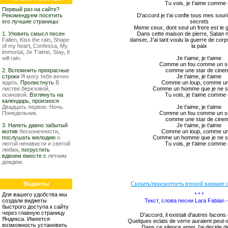
Tu vois, je t'aime comme
Первый раз на сайте?
Рекомендуем посетить
D'accord je t'ai confie tous mes sour
его лучшие страницы:
secrets
Meme ceux, dont seul un frere est le 
1. Уловить смысл песен
Dans cette maison de pierre, Satan 
Fallen
,
Kiss the rain
,
Shape
danser, J'ai tant voulu la guerre de corp
of my heart
,
Confessa
,
My
la paix
immortal
,
Je T'aime
,
Stay
,
It
will rain
.
Je t'aime, je t'aime
Comme un fou comme un so
2. Вспомнить прекрасные
comme une star de cine
строки
Я могу тебя вечно
Je t'aime, je t'aime
ждать
. Пролистнуть
В
Comme un loup, comme un
листве березовой,
Comme un homme que je ne s
осиновой
. Взглянуть на
Tu vois, je t'aime comme
календарь, произнося
Двадцать первое. Ночь.
Je t'aime, je t'aime
Понедельник.
Comme un fou comme un so
comme une star de cine
3. Напеть давно забытый
Je t'aime, je t'aime
мотив
бесконечности
,
Comme un loup, comme un
послушать мелодию
о
Comme un homme que je ne s
лютой ненависти и святой
Tu vois, je t'aime comme
любви
, погрустить
вдвоем вместе с
летним
дождем
.
Виджеты
Для вашего удобства мы
* * *
создали виджеты
Текст, слова песни Lara Fabian -
быстрого доступа к сайту
через главную страницу
D'accord, il existait d'autres facons
Яндекса. Имеется
Quelques eclats de verre auraient peut-
возможность установить
Dans ce silence amer, j'ai decide 