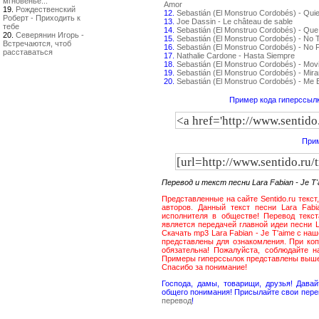
мгновенье...
Amor
19.
Рождественский
12.
Sebastián (El Monstruo Cordobés) - Qui
Роберт - Приходить к
13.
Joe Dassin - Le château de sable
тебе
14.
Sebastián (El Monstruo Cordobés) - Que
20.
Северянин Игорь -
15.
Sebastián (El Monstruo Cordobés) - No
Встречаются, чтоб
16.
Sebastián (El Monstruo Cordobés) - No P
расставаться
17.
Nathalie Cardone - Hasta Siempre
18.
Sebastián (El Monstruo Cordobés) - Movi
19.
Sebastián (El Monstruo Cordobés) - Mir
20.
Sebastián (El Monstruo Cordobés) - Me
Пример кода гиперссылк
Прим
Перевод и текст песни Lara Fabian - Je 
Представленные на сайте Sentido.ru текст
авторов. Данный текст песни Lara Fabi
исполнителя в обществе! Перевод текст
является передачей главной идеи песни L
Скачать mp3 Lara Fabian - Je T'aime с н
представлены для ознакомления. При коп
обязательна! Пожалуйста, соблюдайте 
Примеры гиперссылок представлены выш
Спасибо за понимание!
Господа, дамы, товарищи, друзья! Дав
общего понимания! Присылайте свои пере
перевод
!