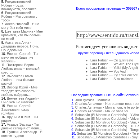
5.
Рождественский
Роберт - Будь,
Всего просмотров перевода —
305567
пожалуйста, послабее
6.
Рождественский
Роберт - Мы совпали с
тобой
7.
Асеев Николай - Я не
могу без тебя жить!
8.
Цветаева Марина - Мне
нравится, что Вы больны
не мной…
9.
Ахматова Анна -
Рекомендуем установить виджет
Двадцать первое. Ночь.
Понедельник.
Другие переводы песен данного испол
10.
Есенин Сергей - Ты
меня не любишь, не
Lara Fabian — Ce qu'il reste
жалеешь
Lara Fabian — We Are The Flye
11.
Пастернак Борис -
Lara Fabian — Yeliel (My Angel)
Любить иных – тяжелый
Lara Fabian — You And I
крест…
Lara Fabian — J'y crois encore
12.
Высоцкая Ольга -
Lara Fabian — Si tu m'aimes
Любовь - она бывает
разной
13.
Визбор Юрий - Мне
твердят, что скоро ты
любовь найдешь...
Последние добавленные на сайт Sentido.r
14.
Дементьев Андрей -
1.
Julio Iglesias - Manuela
Ни о чем не жалейте
2.
Charles Aznavour - Notre amour nous re
15.
Есенин Сергей -
3.
Charles Aznavour - Mon amour, je te porte
Заметался пожар
4.
Charles Aznavour - Ma vie sans toi
голубой...
5.
Sebastián (El Monstruo Cordobés) - Y Aho
16.
Друнина Юлия - Ты –
6.
Sebastián (El Monstruo Cordobés) - Volv
рядом
7.
Sebastián (El Monstruo Cordobés) - Ven, 
17.
Асадов Эдуард - Ты
8.
Sebastián (El Monstruo Cordobés) - Tu C
далеко сегодня от меня…
9.
Sebastián (El Monstruo Cordobés) - Teng
18.
Пушкин Александр - Я
10.
Sebastián (El Monstruo Cordobés) - Te 
помню чудное
11.
Sebastián (El Monstruo Cordobés) - Soy 