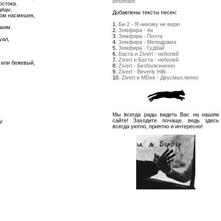
enseñare
остока.
дицы,
Добавлены тексты песен:
том насмешек,
1.
Би-2 - Я никому не верю
аким.
2.
Земфира - Ах
3.
Земфира - Почта
уал,
4.
Земфира - Мелодрама
5.
Земфира - Гудбай
6.
Баста и Zivert - неболей
!
7.
Zivert и Баста - неболей
 или бежевый,
8.
Zivert - Безболезненно
9.
Zivert - Beverly Hills
10.
Zivert и MDee - Двусмысленно
Мы всегда рады видеть Вас на нашем
сайте! Заходите почаще, ведь здесь
!
всегда уютно, приятно и интересно!