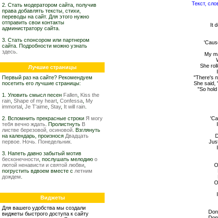
Текст, сло
2. Стать модератором сайта, получив
права добавлять тексты, стихи,
переводы на сайт. Для этого нужно
отправить свои контакты
It 
администратору сайта.
3. Стать спонсором или партнером
'Caus
сайта. Подробности можно узнать
здесь
.
My ma
She rol
Лучшие страницы
Первый раз на сайте? Рекомендуем
"There's n
посетить его лучшие страницы:
She said, 
"So hold 
1. Уловить смысл песен
Fallen
,
Kiss the
rain
,
Shape of my heart
,
Confessa
,
My
immortal
,
Je T'aime
,
Stay
,
It will rain
.
2. Вспомнить прекрасные строки
Я могу
'Ca
тебя вечно ждать
. Пролистнуть
В
листве березовой, осиновой
. Взглянуть
на календарь, произнося
Двадцать
D
первое. Ночь. Понедельник.
Jus
3. Напеть давно забытый мотив
бесконечности
, послушать мелодию
о
лютой ненависти и святой любви
,
O
погрустить вдвоем вместе с
летним
дождем
.
O
Виджеты
Для вашего удобства мы создали
Don'
виджеты быстрого доступа к сайту
Don'