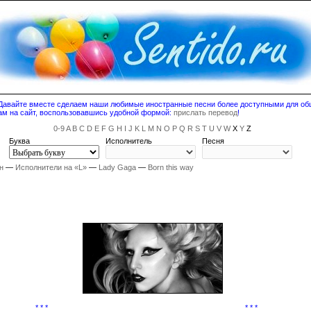
! Давайте вместе сделаем наши любимые иностранные песни более доступными для о
ам на сайт, воспользовавшись удобной формой:
прислать перевод
!
0-9
A
B
C
D
E
F
G
H
I
J
K
L
M
N
O
P
Q
R
S
T
U
V
W
X
Y
Z
Буква
Исполнитель
Песня
н
—
Исполнители на «L»
—
Lady Gaga
—
Born this way
* * *
* * *