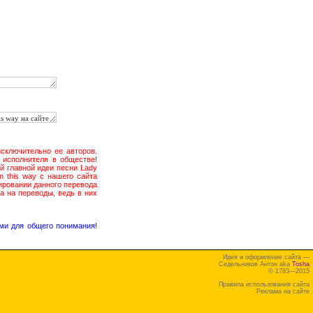
:
исключительно ее авторов.
 исполнителя в обществе!
й главной идеи песни Lady
n this way с нашего сайта
ировании данного перевода
а на переводы, ведь в них
ми для общего понимания!
Идея и оформление сайта —
Седельников Антон aka
Tosha
© 1783—2015
Правила использования сайта
Реклама на сайте