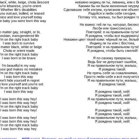
black, white, beige, chola descent
неважно индиец ли ты, ливанец, или с В
u're lebanese, you're orient
Какими бы ни были жизненные неуря
Whether life's disabilities
Сделавшие тебя изгоем, хулиганом или объек
 you outcast, bullied, or teased
Радуйся и люби себя сегодня,
oice and love yourself today
Потому что, малыш, ты был рожден т
e baby you were born this way
Не важно: гей ли ты, натурал, бисекс
Лесби или транссексуал,
 matter gay, straight, or bi,
Повторяй: я на правильном пути!
esbian, transgendered life
Я рождена, чтобы все выдержать
I'm on the right track baby
Неважен цвет твоей кожи: чёрный ли он, белый
I was born to survive
Индиец ли ты или с Востока,
matter black, white or beige
Повторяй: я на правильном пути!
Chola or orient made
Я рождена, чтобы быть смелой!
I'm on the right track baby
I was born to be brave
Я по-своему прекрасна,
Ведь Бог не допускает ошибок,
I'm beautiful in my way
Я на правильном пути, малыш,
use god makes no mistakes
Я рождена такой.
I'm on the right track baby
Не прячь себя за сожалениями,
I was born this way
Просто люби себя и всё получится
on't hide yourself in regret
Я на правильном пути, малыш,
t love yourself and you're set
Я рождена такой.
I'm on the right track baby
I was born this way
Я рождена такой, хей!
Я рождена такой, хей!
I was born this way hey!
Я на правильном пути, малыш,
I was born this way hey!
Я рождена такой, хей!
I'm on the right track baby
I was born this way hey!
Я рождена такой, хей!
Я рождена такой, хей!
I was born this way hey!
Я на правильном пути, малыш,
I was born this way hey!
Я рождена такой, хей!
I'm on the right track baby
I was born this way hey