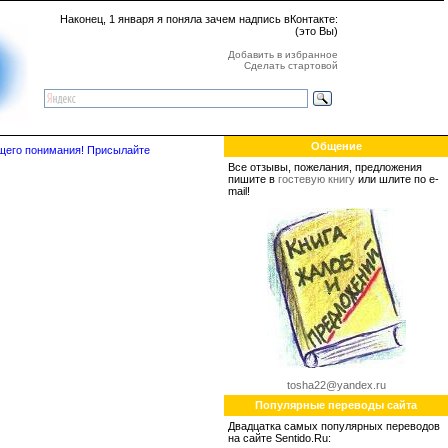
Наконец, 1 января я поняла зачем надпись вКонтакте:
(это Вы)
Добавить в избранное
Сделать стартовой
Общение
бщего понимания! Присылайте
Все отзывы, пожелания, предложения
пишите в
гостевую книгу
или шлите по e-
mail!
tosha22@yandex.ru
Популярные переводы сайта
Двадцатка самых популярных переводов
на сайте Sentido.Ru: