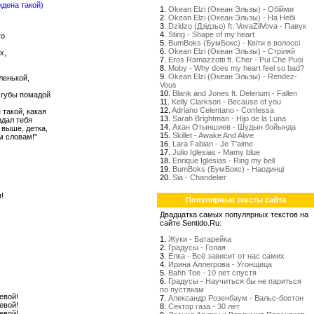
ждена такой)
1.
Okean Elzi (Океан Эльзы) - Обійми
2.
Okean Elzi (Океан Эльзы) - На Небі
3.
Dzidzo (Дзідзьо) ft. VovaZilVova - Павук
4.
Sting - Shape of my heart
го
5.
BumBoks (БумБокс) - Квіти в волоссі
6.
Okean Elzi (Океан Эльзы) - Стрiляй
х,
7.
Eros Ramazzotti ft. Cher - Pui Che Puoi
8.
Moby - Why does my heart feel so bad?
9.
Okean Elzi (Океан Эльзы) - Rendez-
ленькой,
Vous
10.
Blank and Jones ft. Delerium - Fallen
 губы помадой
11.
Kelly Clarkson - Because of you
12.
Adriano Celentano - Confessa
 такой, какая
13.
Sarah Brightman - Hijo de la Luna
здал тебя
14.
Ахан Отыншиев - Шудын бойында
 выше, детка,
15.
Skillet - Awake And Alive
м словам!"
16.
Lara Fabian - Je T'aime
17.
Julio Iglesias - Mamy blue
18.
Enrique Iglesias - Ring my bell
19.
BumBoks (БумБокс) - Наодинці
20.
Sia - Chandelier
!
Популярные тексты сайта
Двадцатка самых популярных текстов на
сайте Sentido.Ru:
1.
Жуки - Батарейка
2.
Градусы - Голая
3.
Ёлка - Всё зависит от нас самих
4.
Ирина Аллегрова - Угонщица
5.
Bahh Tee - 10 лет спустя
6.
Градусы - Научиться бы не париться
по пустякам
евой!
7.
Александр Розенбаум - Вальс-бостон
евой!
8.
Сектор газа - 30 лет
евой!