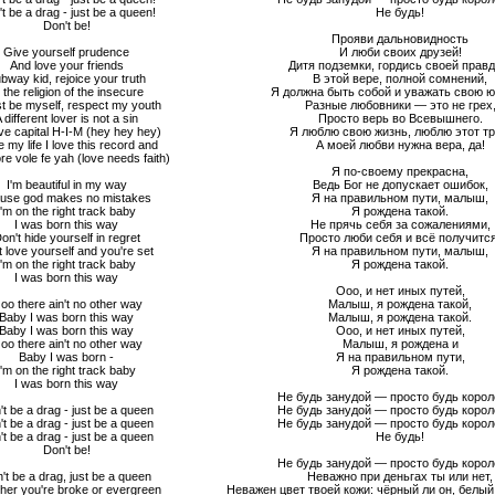
t be a drag - just be a queen!
Не будь!
Don't be!
Прояви дальновидность
Give yourself prudence
И люби своих друзей!
And love your friends
Дитя подземки, гордись своей правд
bway kid, rejoice your truth
В этой вере, полной сомнений,
 the religion of the insecure
Я должна быть собой и уважать свою ю
t be myself, respect my youth
Разные любовники — это не грех
 different lover is not a sin
Просто верь во Всевышнего.
ve capital H-I-M (hey hey hey)
Я люблю свою жизнь, люблю этот тр
e my life I love this record and
А моей любви нужна вера, да!
e vole fe yah (love needs faith)
Я по-своему прекрасна,
I'm beautiful in my way
Ведь Бог не допускает ошибок,
use god makes no mistakes
Я на правильном пути, малыш,
I'm on the right track baby
Я рождена такой.
I was born this way
Не прячь себя за сожалениями,
on't hide yourself in regret
Просто люби себя и всё получится
t love yourself and you're set
Я на правильном пути, малыш,
I'm on the right track baby
Я рождена такой.
I was born this way
Ооо, и нет иных путей,
oo there ain't no other way
Малыш, я рождена такой,
Baby I was born this way
Малыш, я рождена такой.
Baby I was born this way
Ооо, и нет иных путей,
oo there ain't no other way
Малыш, я рождена и
Baby I was born -
Я на правильном пути,
I'm on the right track baby
Я рождена такой.
I was born this way
Не будь занудой — просто будь корол
't be a drag - just be a queen
Не будь занудой — просто будь корол
't be a drag - just be a queen
Не будь занудой — просто будь корол
't be a drag - just be a queen
Не будь!
Don't be!
Не будь занудой — просто будь корол
't be a drag, just be a queen
Неважно при деньгах ты или нет,
her you're broke or evergreen
Неважен цвет твоей кожи: чёрный ли он, белый