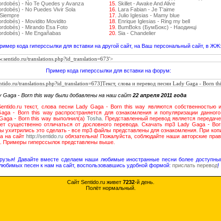
Cordobés) - No Te Quedes y Avanza
15.
Skillet - Awake And Alive
ordobés) - No Puedes Vivir Sola
16.
Lara Fabian - Je T'aime
 Siempre
17.
Julio Iglesias - Mamy blue
rdobés) - Movidito Movidito
18.
Enrique Iglesias - Ring my bell
ordobés) - Mirando Esa Foto
19.
BumBoks (БумБокс) - Наодинці
Cordobés) - Me Engañabas
20.
Sia - Chandelier
ример кода гиперссылки для вставки на другой сайт, на Ваш персональный сайт, в ЖЖ
Пример кода гиперссылки для вставки на форум:
 Gaga - Born this way были добавлены на наш сайт
22 апреля 2011 года
entido.ru текст, слова песни Lady Gaga - Born this way являются собственностью 
aga - Born this way распространяется для ознакомления и популяризации данного
Gaga - Born this way выполнил(а)
Tosha
. Представленный перевод является передаче
жет существенно отличаться от дословного перевода. Скачать mp3 Lady Gaga - Bor
ы ухитрились это сделать - все mp3 файлы представлены для ознакомления. При коп
ка на сайт
http://sentido.ru
обязательна! Пожалуйста, соблюдайте наши авторские прав
а. Примеры гиперссылок представлены выше.
друзья! Давайте вместе сделаем наши любимые иностранные песни более доступны
любимых песен к нам на сайт, воспользовавшись удобной формой:
прислать перевод
!
Сайт Sentido.ru живет
7232
-й день.
Полёт нормальный.