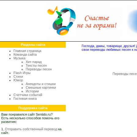
Разделы сайта
Господа, дамы, товарищи, друзья
свои переводы любимых песен к н
Главная страница
Команда сайта
Музыка
Хит-парад
Тексты песен
Переводы песен
Flash Игры
Переводы песе
Стихи
Юмор
Анекдоты и стишки
Смешные картинки
Истории
Счетчики событий
Гостевая книга
Поддержка сайта
Вам понравился сайт Sentido.ru?
Есть несколько способов помочь его
развитию:
1.
Отправить собственный перевод
на
сайт.