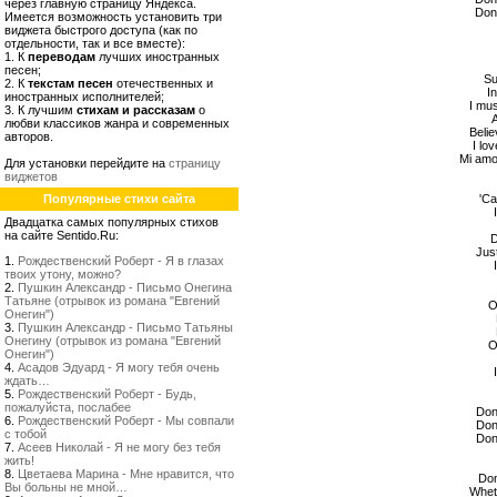
через главную страницу Яндекса.
Don'
Имеется возможность установить три
виджета быстрого доступа (как по
отдельности, так и все вместе):
1. К
переводам
лучших иностранных
песен;
Su
2. К
текстам песен
отечественных и
In
иностранных исполнителей;
I mus
3. К лучшим
стихам и рассказам
о
A
любви классиков жанра и современных
Belie
авторов.
I lov
Mi amor
Для установки перейдите на
страницу
виджетов
Популярные стихи сайта
'Ca
Двадцатка самых популярных стихов
на сайте Sentido.Ru:
D
Jus
1.
Рождественский Роберт - Я в глазах
твоих утону, можно?
2.
Пушкин Александр - Письмо Онегина
Татьяне (отрывок из романа "Евгений
O
Онегин")
3.
Пушкин Александр - Письмо Татьяны
Онегину (отрывок из романа "Евгений
O
Онегин")
4.
Асадов Эдуард - Я могу тебя очень
ждать…
5.
Рождественский Роберт - Будь,
пожалуйста, послабее
Don
6.
Рождественский Роберт - Мы совпали
Don
с тобой
Don
7.
Асеев Николай - Я не могу без тебя
жить!
8.
Цветаева Марина - Мне нравится, что
Don
Вы больны не мной…
Whet