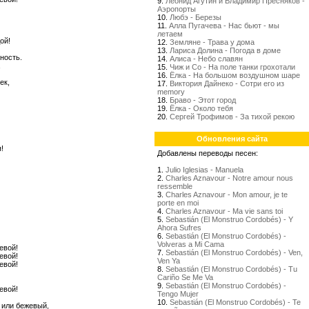
9.
Леонид Агутин и Владимир Пресняков -
Аэропорты
10.
Любэ - Березы
11.
Алла Пугачева - Нас бьют - мы
летаем
ой!
12.
Земляне - Трава у дома
13.
Лариса Долина - Погода в доме
ность.
14.
Алиса - Небо славян
,
15.
Чиж и Со - На поле танки грохотали
16.
Ёлка - На большом воздушном шаре
ек,
17.
Виктория Дайнеко - Сотри его из
memory
18.
Браво - Этот город
19.
Ёлка - Около тебя
20.
Сергей Трофимов - За тихой рекою
Обновления сайта
!
Добавлены переводы песен:
1.
Julio Iglesias - Manuela
2.
Charles Aznavour - Notre amour nous
ressemble
3.
Charles Aznavour - Mon amour, je te
porte en moi
4.
Charles Aznavour - Ma vie sans toi
5.
Sebastián (El Monstruo Cordobés) - Y
Ahora Sufres
6.
Sebastián (El Monstruo Cordobés) -
Volveras a Mi Cama
евой!
7.
Sebastián (El Monstruo Cordobés) - Ven,
евой!
Ven Ya
евой!
8.
Sebastián (El Monstruo Cordobés) - Tu
Cariño Se Me Va
9.
Sebastián (El Monstruo Cordobés) -
евой!
Tengo Mujer
10.
Sebastián (El Monstruo Cordobés) - Te
 или бежевый,