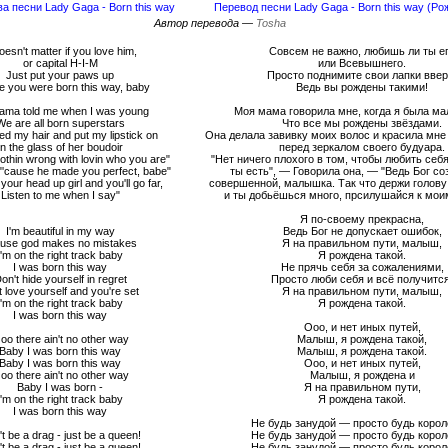
ва песни Lady Gaga - Born this way
Перевод песни Lady Gaga - Born this way (Ро
Автор перевода —
Tosha
doesn't matter if you love him,
Совсем не важно, любишь ли ты е
or capital H-I-M
или Всевышнего.
Just put your paws up
Просто поднимите свои лапки ввер
e you were born this way, baby
Ведь вы рождены такими!
ma told me when I was young
Моя мама говорила мне, когда я была ма
We are all born superstars
Что все мы рождены звёздами.
led my hair and put my lipstick on
Она делала завивку моих волос и красила мне
In the glass of her boudoir
перед зеркалом своего будуара.
othin wrong with lovin who you are"
"Нет ничего плохого в том, чтобы любить себя
"'cause he made you perfect, babe"
ты есть", — Говорила она, — "Ведь Бог со
your head up girl and you'll go far,
совершенной, малышка. Так что держи голову
Listen to me when I say"
и ты добьёшься много, прсилушайся к мои
Я по-своему прекрасна,
I'm beautiful in my way
Ведь Бог не допускает ошибок,
use god makes no mistakes
Я на правильном пути, малыш,
I'm on the right track baby
Я рождена такой.
I was born this way
Не прячь себя за сожалениями,
on't hide yourself in regret
Просто люби себя и всё получится
t love yourself and you're set
Я на правильном пути, малыш,
I'm on the right track baby
Я рождена такой.
I was born this way
Ооо, и нет иных путей,
oo there ain't no other way
Малыш, я рождена такой,
Baby I was born this way
Малыш, я рождена такой.
Baby I was born this way
Ооо, и нет иных путей,
oo there ain't no other way
Малыш, я рождена и
Baby I was born -
Я на правильном пути,
I'm on the right track baby
Я рождена такой.
I was born this way
Не будь занудой — просто будь корол
t be a drag - just be a queen!
Не будь занудой — просто будь корол
t be a drag - just be a queen!
Не будь занудой — просто будь корол