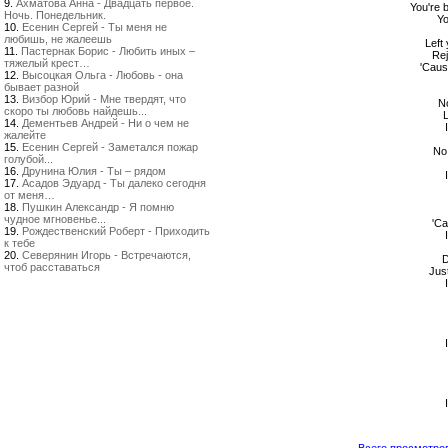
9.
Ахматова Анна - Двадцать первое.
You're 
Ночь. Понедельник.
Yo
10.
Есенин Сергей - Ты меня не
любишь, не жалеешь
Left
11.
Пастернак Борис - Любить иных –
Rej
тяжелый крест…
'Caus
12.
Высоцкая Ольга - Любовь - она
бывает разной
13.
Визбор Юрий - Мне твердят, что
No
скоро ты любовь найдешь...
L
14.
Дементьев Андрей - Ни о чем не
жалейте
15.
Есенин Сергей - Заметался пожар
No 
голубой...
16.
Друнина Юлия - Ты – рядом
17.
Асадов Эдуард - Ты далеко сегодня
от меня…
18.
Пушкин Александр - Я помню
чудное мгновенье...
'Ca
19.
Рождественский Роберт - Приходить
к тебе
20.
Северянин Игорь - Встречаются,
D
чтоб расставаться
Jus