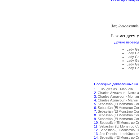
Всего просмотро
Рекомендуем 
Другие перевод
Lady Ga
Lady Ga
Lady Ga
Lady G
Lady Ga
Lady Ga
Последние добавленные на с
1.
Julio Iglesias - Manuela
2.
Charles Aznavour - Notre 
3.
Charles Aznavour - Mon amo
4.
Charles Aznavour - Ma vie 
5.
Sebastián (El Monstruo Co
6.
Sebastián (El Monstruo Co
7.
Sebastián (El Monstruo Cor
8.
Sebastián (El Monstruo Co
9.
Sebastián (El Monstruo Co
10.
Sebastián (El Monstruo C
11.
Sebastián (El Monstruo C
12.
Sebastián (El Monstruo C
13.
Joe Dassin - Le château 
14.
Sebastián (El Monstruo C