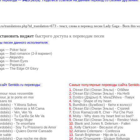
в перевода —
9423
раз(а). Поделись ссылкой на данный перевод со своими друзьями!
установить виджет
быстрого доступа к переводам песен
ы песен данного исполнителя:
ga — Poker face
ga — Bad romance (2-й вариант)
ga — Alejandro
aga — Brown Eyes
ga — Paparazzi
ga — The Edge Of Glory
айт Sentido.ru переводы:
Самые популярные переводы сайта Sentido.
1.
Okean Elzi (Океан Эльзы) - Обійми
amour nous ressemble
2.
Okean Elzi (Океан Эльзы) - На Небі
ur, je te porte en moi
3.
Dzidzo (Дзідзьо) ft. VovaZilVova - Павук
sans toi
4.
Sting - Shape of my heart
rdobés) - Y Ahora Sufres
5.
BumBoks (БумБокс) - Квіти в волоссі
rdobés) - Volveras a Mi Cama
6.
Okean Elzi (Океан Эльзы) - Стрiляй
dobés) - Ven, Ven Ya
7.
Eros Ramazzotti ft. Cher - Pui Che Puoi
rdobés) - Tu Cariño Se Me Va
8.
Moby - Why does my heart feel so bad?
rdobés) - Tengo Mujer
9.
Okean Elzi (Океан Эльзы) - Rendez-Vous
ordobés) - Te enseñare
10.
Blank and Jones ft. Delerium - Fallen
ordobés) - Soy Tu Prisionero de Amor
11.
Kelly Clarkson - Because of you
ordobés) - Quiero Dormir Cansado
12.
Adriano Celentano - Confessa
de sable
13.
Sarah Brightman - Hijo de la Luna
ordobés) - Que noche me diste
14.
Ахан Отыншиев - Шудын бойында