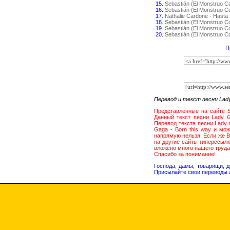
15.
Sebastián (El Monstruo 
16.
Sebastián (El Monstruo C
17.
Nathalie Cardone - Hasta
18.
Sebastián (El Monstruo Co
19.
Sebastián (El Monstruo C
20.
Sebastián (El Monstruo 
П
Перевод и текст песни Lady
Представленные на сайте S
Данный текст песни Lady G
Перевод текста песни Lady 
Gaga - Born this way и мо
напрямую нельзя. Если же В
на другие сайты гиперссыл
вложено много нашего труд
Спасибо за понимание!
Господа, дамы, товарищи, 
Присылайте свои переводы 