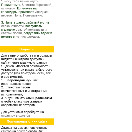
Я могу тебя вечно ждать
.
Пролистнуть
В листве березовой,
осиновой
. Взглянуть на
календарь, произнося
Двадцать
первое. Ночь. Понедельник.
3. Напеть давно забытый мотив
бесконечности
, послушать
мелодию
о лютой ненависти и
святой любви
, погрустить вдвоем
вместе с
летним дождем
.
Виджеты
Для вашего удобства мы создали
виджеты быстрого доступа к
сайту через главную страницу
Яндекса. Имеется возможность
установить три виджета быстрого
доступа (как по отдельности, так
и все вместе):
1. К
переводам
лучших
иностранных песен;
2. К
текстам песен
отечественных и иностранных
исполнителей;
3. К лучшим
стихам и рассказам
о любви классиков жанра и
современных авторов.
Для установки перейдите на
страницу виджетов
Популярные стихи сайта
Двадцатка самых популярных
стихов на сайте Sentido.Ru: