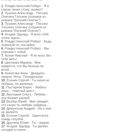
1.
Рождественский Роберт - Я в
глазах твоих утону, можно?
2.
Пушкин Александр - Письмо
Онегина Татьяне (отрывок из
романа "Евгений Онегин")
3.
Пушкин Александр - Письмо
Татьяны Онегину (отрывок из
романа "Евгений Онегин")
4.
Асадов Эдуард - Я могу тебя
очень ждать…
5.
Рождественский Роберт - Будь,
пожалуйста, послабее
6.
Рождественский Роберт - Мы
совпали с тобой
7.
Асеев Николай - Я не могу без
тебя жить!
8.
Цветаева Марина - Мне
нравится, что Вы больны не
мной…
9.
Ахматова Анна - Двадцать
первое. Ночь. Понедельник.
10.
Есенин Сергей - Ты меня не
любишь, не жалеешь
11.
Пастернак Борис - Любить
иных – тяжелый крест…
12.
Высоцкая Ольга - Любовь -
она бывает разной
13.
Визбор Юрий - Мне твердят,
что скоро ты любовь найдешь...
14.
Дементьев Андрей - Ни о чем
не жалейте
15.
Есенин Сергей - Заметался
пожар голубой...
16.
Друнина Юлия - Ты – рядом
17.
Асадов Эдуард - Ты далеко
сегодня от меня…