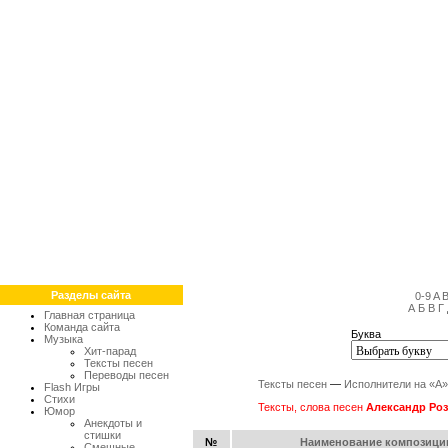
Разделы сайта
0-9
A
А
Б
В
Г
Главная страница
Команда сайта
Буква
Музыка
Хит-парад
Тексты песен
Переводы песен
Тексты песен
—
Исполнители на «А»
Flash Игры
Стихи
Тексты, слова песен
Александр Роз
Юмор
Анекдоты и
стишки
№
Наименование композици
Смешные