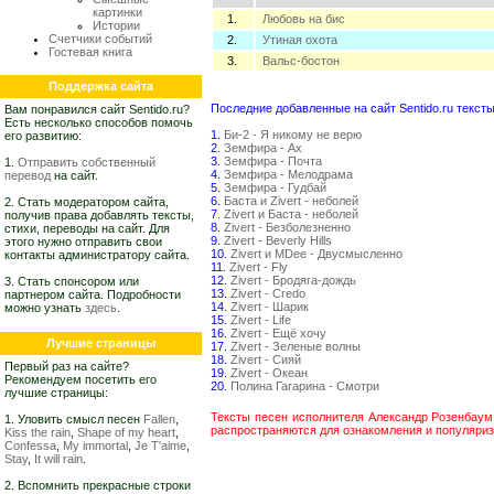
картинки
1.
Любовь на бис
Истории
Счетчики событий
2.
Утиная охота
Гостевая книга
3.
Вальс-бостон
Поддержка сайта
Последние добавленные на сайт Sentido.ru тексты
Вам понравился сайт Sentido.ru?
Есть несколько способов помочь
1.
Би-2 - Я никому не верю
его развитию:
2.
Земфира - Ах
3.
Земфира - Почта
1.
Отправить собственный
4.
Земфира - Мелодрама
перевод
на сайт.
5.
Земфира - Гудбай
6.
Баста и Zivert - неболей
2. Стать модератором сайта,
7.
Zivert и Баста - неболей
получив права добавлять тексты,
8.
Zivert - Безболезненно
стихи, переводы на сайт. Для
9.
Zivert - Beverly Hills
этого нужно отправить свои
10.
Zivert и MDee - Двусмысленно
контакты администратору сайта.
11.
Zivert - Fly
12.
Zivert - Бродяга-дождь
3. Стать спонсором или
13.
Zivert - Credo
партнером сайта. Подробности
14.
Zivert - Шарик
можно узнать
здесь
.
15.
Zivert - Life
16.
Zivert - Ещё хочу
Лучшие страницы
17.
Zivert - Зеленые волны
18.
Zivert - Сияй
Первый раз на сайте?
19.
Zivert - Океан
Рекомендуем посетить его
20.
Полина Гагарина - Смотри
лучшие страницы:
Тексты песен исполнителя Александр Розенбаум
1. Уловить смысл песен
Fallen
,
распространяются для ознакомления и популяриз
Kiss the rain
,
Shape of my heart
,
Confessa
,
My immortal
,
Je T'aime
,
Stay
,
It will rain
.
2. Вспомнить прекрасные строки