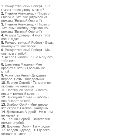
1.
Рождественский Роберт - Я в
глазах твоих утону, можно?
2.
Пушкин Александр - Письмо
Онегина Татьяне (отрывок из
романа "Евгений Онегин")
3.
Пушкин Александр - Письмо
Татьяны Онегину (отрывок из
романа "Евгений Онегин")
4.
Асадов Эдуард - Я могу тебя
очень ждать…
5.
Рождественский Роберт - Будь,
пожалуйста, послабее
6.
Рождественский Роберт - Мы
совпали с тобой
7.
Асеев Николай - Я не могу без
тебя жить!
8.
Цветаева Марина - Мне
нравится, что Вы больны не
мной…
9.
Ахматова Анна - Двадцать
первое. Ночь. Понедельник.
10.
Есенин Сергей - Ты меня не
любишь, не жалеешь
11.
Пастернак Борис - Любить
иных – тяжелый крест…
12.
Высоцкая Ольга - Любовь -
она бывает разной
13.
Визбор Юрий - Мне твердят,
что скоро ты любовь найдешь...
14.
Дементьев Андрей - Ни о чем
не жалейте
15.
Есенин Сергей - Заметался
пожар голубой...
16.
Друнина Юлия - Ты – рядом
17.
Асадов Эдуард - Ты далеко
сегодня от меня…