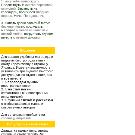
Я могу тебя вечно ждать
.
Пролистнуть
В листве березовой,
осиновой
. Взглянуть на
календарь, произнося
Двадцать
первое. Ночь. Понедельник.
3. Напеть давно забытый мотив
бесконечности
, послушать
мелодию
о лютой ненависти и
святой любви
, погрустить вдвоем
вместе с
летним дождем
.
Виджеты
Для вашего удобства мы создали
виджеты быстрого доступа к
сайту через главную страницу
Яндекса. Имеется возможность
установить три виджета быстрого
доступа (как по отдельности, так
и все вместе):
1. К
переводам
лучших
иностранных песен;
2. К
текстам песен
отечественных и иностранных
исполнителей;
3. К лучшим
стихам и рассказам
о любви классиков жанра и
современных авторов.
Для установки перейдите на
страницу виджетов
Популярные стихи сайта
Двадцатка самых популярных
стихов на сайте Sentido.Ru: