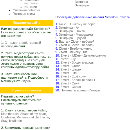
Земляне
картинки
Земфира
Истории
Счетчики событий
Гостевая книга
Последние добавленные на сайт Sentido.ru тексты
Поддержка сайта
1.
Би-2 - Я никому не верю
2.
Земфира - Ах
Вам понравился сайт Sentido.ru?
3.
Земфира - Почта
Есть несколько способов помочь
4.
Земфира - Мелодрама
его развитию:
5.
Земфира - Гудбай
6.
Баста и Zivert - неболей
1.
Отправить собственный
7.
Zivert и Баста - неболей
перевод
на сайт.
8.
Zivert - Безболезненно
9.
Zivert - Beverly Hills
2. Стать модератором сайта,
10.
Zivert и MDee - Двусмысленно
получив права добавлять тексты,
11.
Zivert - Fly
стихи, переводы на сайт. Для
12.
Zivert - Бродяга-дождь
этого нужно отправить свои
13.
Zivert - Credo
контакты администратору сайта.
14.
Zivert - Шарик
15.
Zivert - Life
3. Стать спонсором или
16.
Zivert - Ещё хочу
партнером сайта. Подробности
17.
Zivert - Зеленые волны
можно узнать
здесь
.
18.
Zivert - Сияй
19.
Zivert - Океан
Лучшие страницы
20.
Полина Гагарина - Смотри
Первый раз на сайте?
Рекомендуем посетить его
лучшие страницы:
1. Уловить смысл песен
Fallen
,
Kiss the rain
,
Shape of my heart
,
Confessa
,
My immortal
,
Je T'aime
,
Stay
,
It will rain
.
2. Вспомнить прекрасные строки