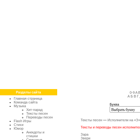
Разделы сайта
0-9
A
А
Б
В
Г
Главная страница
Команда сайта
Буква
Музыка
Хит-парад
Тексты песен
Переводы песен
Тексты песен
—
Исполнители на «З»
Flash Игры
Стихи
Тексты и переводы песен исполнителе
Юмор
Анекдоты и
Зара
стишки
Звери
Смешные