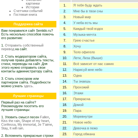
картинки
1.
Я тебя буду ждать
Истории
Счетчики событий
2.
Мне бы в твои сны
Гостевая книга
3.
Новый мир
4.
У неба есть мы
Поддержка сайта
5.
Каждый твой вздох
Вам понравился сайт Sentido.ru?
Есть несколько способов помочь
6.
Музыка-мечта
его развитию:
7.
Грею счастье
1.
Отправить собственный
8.
Хочу
перевод
на сайт.
9.
Тело офигело
2. Стать модератором сайта,
10.
Лети, Лиза (Выше)
получив права добавлять тексты,
стихи, переводы на сайт. Для
11.
Всё зависит от нас самих
этого нужно отправить свои
12.
Нарисуй мне небо
контакты администратору сайта.
13.
Одна
3. Стать спонсором или
14.
Ты знаешь
партнером сайта. Подробности
можно узнать
здесь
.
15.
Прохожий
16.
Этажи
Лучшие страницы
17.
Прекрасна
Первый раз на сайте?
18.
Домой
Рекомендуем посетить его
лучшие страницы:
19.
Пара
20.
Моревнутри
1. Уловить смысл песен
Fallen
,
Kiss the rain
,
Shape of my heart
,
21.
Новое небо
Confessa
,
My immortal
,
Je T'aime
,
Stay
,
It will rain
.
22.
Девочка в пежо
23.
Город обмана
2. Вспомнить прекрасные строки