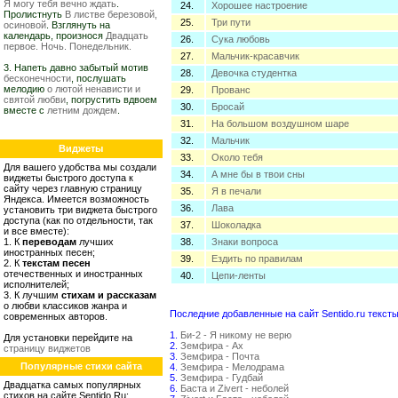
Я могу тебя вечно ждать
.
24.
Хорошее настроение
Пролистнуть
В листве березовой,
25.
Три пути
осиновой
. Взглянуть на
календарь, произнося
Двадцать
26.
Сука любовь
первое. Ночь. Понедельник.
27.
Мальчик-красавчик
3. Напеть давно забытый мотив
28.
Девочка студентка
бесконечности
, послушать
мелодию
о лютой ненависти и
29.
Прованс
святой любви
, погрустить вдвоем
30.
Бросай
вместе с
летним дождем
.
31.
На большом воздушном шаре
32.
Мальчик
Виджеты
33.
Около тебя
Для вашего удобства мы создали
34.
А мне бы в твои сны
виджеты быстрого доступа к
сайту через главную страницу
35.
Я в печали
Яндекса. Имеется возможность
36.
Лава
установить три виджета быстрого
доступа (как по отдельности, так
37.
Шоколадка
и все вместе):
1. К
переводам
лучших
38.
Знаки вопроса
иностранных песен;
39.
Ездить по правилам
2. К
текстам песен
отечественных и иностранных
40.
Цепи-ленты
исполнителей;
3. К лучшим
стихам и рассказам
о любви классиков жанра и
Последние добавленные на сайт Sentido.ru тексты
современных авторов.
1.
Би-2 - Я никому не верю
Для установки перейдите на
2.
Земфира - Ах
страницу виджетов
3.
Земфира - Почта
Популярные стихи сайта
4.
Земфира - Мелодрама
5.
Земфира - Гудбай
Двадцатка самых популярных
6.
Баста и Zivert - неболей
стихов на сайте Sentido.Ru: