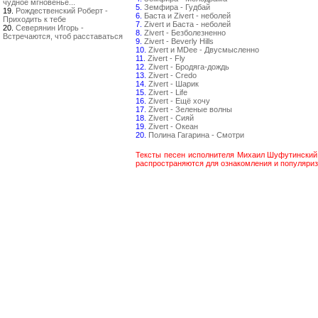
чудное мгновенье...
5.
Земфира - Гудбай
19.
Рождественский Роберт -
6.
Баста и Zivert - неболей
Приходить к тебе
7.
Zivert и Баста - неболей
20.
Северянин Игорь -
8.
Zivert - Безболезненно
Встречаются, чтоб расставаться
9.
Zivert - Beverly Hills
10.
Zivert и MDee - Двусмысленно
11.
Zivert - Fly
12.
Zivert - Бродяга-дождь
13.
Zivert - Credo
14.
Zivert - Шарик
15.
Zivert - Life
16.
Zivert - Ещё хочу
17.
Zivert - Зеленые волны
18.
Zivert - Сияй
19.
Zivert - Океан
20.
Полина Гагарина - Смотри
Тексты песен исполнителя Михаил Шуфутинский
распространяются для ознакомления и популяриз