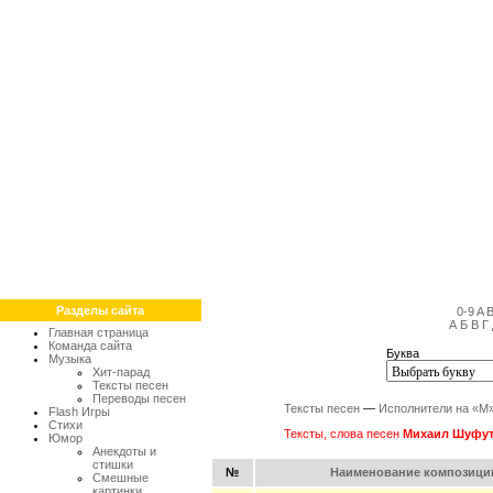
Разделы сайта
0-9
A
А
Б
В
Г
Главная страница
Команда сайта
Буква
Музыка
Хит-парад
Тексты песен
Переводы песен
Тексты песен
—
Исполнители на «М
Flash Игры
Стихи
Тексты, слова песен
Михаил Шуфут
Юмор
Анекдоты и
стишки
№
Наименование композици
Смешные
картинки