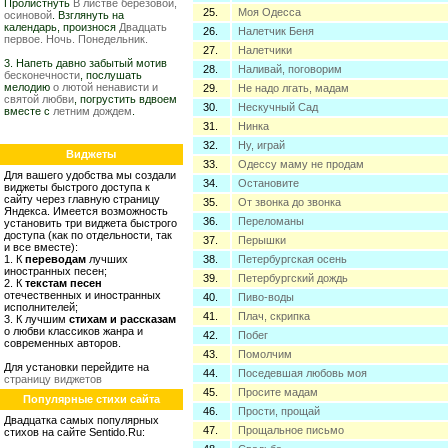
Пролистнуть
В листве березовой,
25.
Моя Одесса
осиновой
. Взглянуть на
календарь, произнося
Двадцать
26.
Налетчик Беня
первое. Ночь. Понедельник.
27.
Налетчики
3. Напеть давно забытый мотив
28.
Наливай, поговорим
бесконечности
, послушать
мелодию
о лютой ненависти и
29.
Не надо лгать, мадам
святой любви
, погрустить вдвоем
30.
Нескучный Сад
вместе с
летним дождем
.
31.
Нинка
32.
Ну, играй
Виджеты
33.
Одессу маму не продам
Для вашего удобства мы создали
34.
Остановите
виджеты быстрого доступа к
сайту через главную страницу
35.
От звонка до звонка
Яндекса. Имеется возможность
36.
Переломаны
установить три виджета быстрого
доступа (как по отдельности, так
37.
Перышки
и все вместе):
1. К
переводам
лучших
38.
Петербургская осень
иностранных песен;
39.
Петербургский дождь
2. К
текстам песен
отечественных и иностранных
40.
Пиво-воды
исполнителей;
41.
Плач, скрипка
3. К лучшим
стихам и рассказам
о любви классиков жанра и
42.
Побег
современных авторов.
43.
Помолчим
Для установки перейдите на
44.
Поседевшая любовь моя
страницу виджетов
45.
Просите мадам
Популярные стихи сайта
46.
Прости, прощай
Двадцатка самых популярных
47.
Прощальное письмо
стихов на сайте Sentido.Ru: