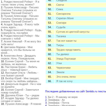
48.
Свадьба
1.
Рождественский Роберт - Я в
глазах твоих утону, можно?
49.
Свечи
2.
Пушкин Александр - Письмо
50.
Сема
Онегина Татьяне (отрывок из
романа "Евгений Онегин")
51.
Сингарелла
3.
Пушкин Александр - Письмо
52.
Скрипач Моня
Татьяны Онегину (отрывок из
романа "Евгений Онегин")
53.
Снегири
4.
Асадов Эдуард - Я могу тебя
очень ждать…
54.
Судьба
5.
Рождественский Роберт - Будь,
55.
Супчик из цветной капусты
пожалуйста, послабее
6.
Рождественский Роберт - Мы
56.
Таганка
совпали с тобой
57.
Так вот какая ты
7.
Асеев Николай - Я не могу без
тебя жить!
58.
Тигры
8.
Цветаева Марина - Мне
59.
Трудно представить
нравится, что Вы больны не
мной…
60.
Ты далеко
9.
Ахматова Анна - Двадцать
первое. Ночь. Понедельник.
61.
Улица Портовая
10.
Есенин Сергей - Ты меня не
62.
Утки
любишь, не жалеешь
11.
Пастернак Борис - Любить
63.
Червончики
иных – тяжелый крест…
64.
Эмили
12.
Высоцкая Ольга - Любовь -
она бывает разной
65.
Это очень легко
13.
Визбор Юрий - Мне твердят,
что скоро ты любовь найдешь...
66.
Я так не хочу
14.
Дементьев Андрей - Ни о чем
не жалейте
15.
Есенин Сергей - Заметался
Последние добавленные на сайт Sentido.ru тексты
пожар голубой...
16.
Друнина Юлия - Ты – рядом
1.
Би-2 - Я никому не верю
17.
Асадов Эдуард - Ты далеко
2.
Земфира - Ах
сегодня от меня…
3.
Земфира - Почта
18.
Пушкин Александр - Я помню
4.
Земфира - Мелодрама