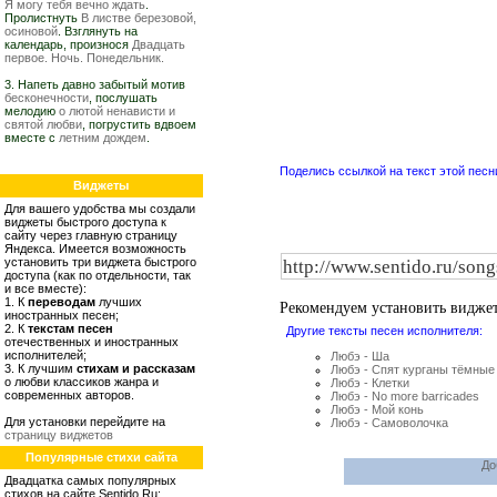
Я могу тебя вечно ждать
.
Пролистнуть
В листве березовой,
осиновой
. Взглянуть на
календарь, произнося
Двадцать
первое. Ночь. Понедельник.
3. Напеть давно забытый мотив
бесконечности
, послушать
мелодию
о лютой ненависти и
святой любви
, погрустить вдвоем
вместе с
летним дождем
.
Поделись ссылкой на текст этой песн
Виджеты
Для вашего удобства мы создали
виджеты быстрого доступа к
сайту через главную страницу
Яндекса. Имеется возможность
установить три виджета быстрого
доступа (как по отдельности, так
и все вместе):
1. К
переводам
лучших
Рекомендуем установить видже
иностранных песен;
2. К
текстам песен
Другие тексты песен исполнителя:
отечественных и иностранных
исполнителей;
Любэ - Ша
3. К лучшим
стихам и рассказам
Любэ - Спят курганы тёмные
о любви классиков жанра и
Любэ - Клетки
современных авторов.
Любэ - No more barricades
Любэ - Мой конь
Для установки перейдите на
Любэ - Самоволочка
страницу виджетов
Популярные стихи сайта
До
Двадцатка самых популярных
стихов на сайте Sentido.Ru: