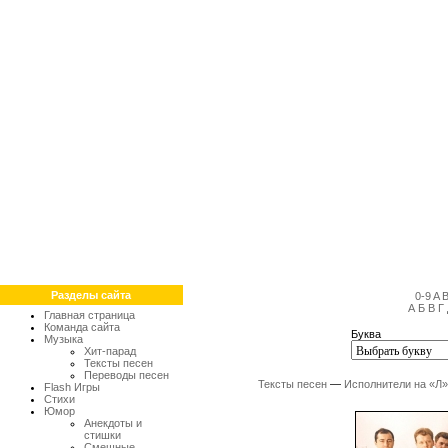
Разделы сайта
0-9
A
А
Б
В
Г
Главная страница
Команда сайта
Буква
Музыка
Хит-парад
Тексты песен
Переводы песен
Тексты песен
—
Исполнители на «Л»
Flash Игры
Стихи
Юмор
Анекдоты и
стишки
Смешные