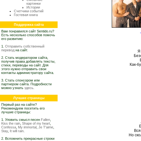
картинки
Истории
Счетчики событий
Гостевая книга
Поддержка сайта
Вам понравился сайт Sentido.ru?
Есть несколько способов помочь
его развитию:
1.
Отправить собственный
перевод
на сайт.
Я
Без
2. Стать модератором сайта,
получив права добавлять тексты,
Как-б
стихи, переводы на сайт. Для
этого нужно отправить свои
контакты администратору сайта.
3. Стать спонсором или
партнером сайта. Подробности
можно узнать
здесь
.
Лучшие страницы
Первый раз на сайте?
Рекомендуем посетить его
лучшие страницы:
1. Уловить смысл песен
Fallen
,
Kiss the rain
,
Shape of my heart
,
Е
Confessa
,
My immortal
,
Je T'aime
,
Вся
Stay
,
It will rain
.
Но ско
2. Вспомнить прекрасные строки