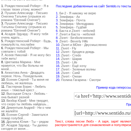
1.
Рождественский Роберт - Я в
Последние добавленные на сайт Sentido.ru тексты
глазах твоих утону, можно?
2.
Пушкин Александр - Письмо
1.
Би-2 - Я никому не верю
Онегина Татьяне (отрывок из
2.
Земфира - Ах
романа "Евгений Онегин")
3.
Земфира - Почта
3.
Пушкин Александр - Письмо
4.
Земфира - Мелодрама
Татьяны Онегину (отрывок из
5.
Земфира - Гудбай
романа "Евгений Онегин")
6.
Баста и Zivert - неболей
4.
Асадов Эдуард - Я могу тебя
7.
Zivert и Баста - неболей
очень ждать…
8.
Zivert - Безболезненно
5.
Рождественский Роберт - Будь,
9.
Zivert - Beverly Hills
пожалуйста, послабее
10.
Zivert и MDee - Двусмысленно
6.
Рождественский Роберт - Мы
11.
Zivert - Fly
совпали с тобой
12.
Zivert - Бродяга-дождь
7.
Асеев Николай - Я не могу без
13.
Zivert - Credo
тебя жить!
14.
Zivert - Шарик
8.
Цветаева Марина - Мне
15.
Zivert - Life
нравится, что Вы больны не
16.
Zivert - Ещё хочу
мной…
17.
Zivert - Зеленые волны
9.
Ахматова Анна - Двадцать
18.
Zivert - Сияй
первое. Ночь. Понедельник.
19.
Zivert - Океан
10.
Есенин Сергей - Ты меня не
20.
Полина Гагарина - Смотри
любишь, не жалеешь
11.
Пастернак Борис - Любить
Пример кода гиперссыл
иных – тяжелый крест…
12.
Высоцкая Ольга - Любовь -
она бывает разной
13.
Визбор Юрий - Мне твердят,
что скоро ты любовь найдешь...
При
14.
Дементьев Андрей - Ни о чем
не жалейте
15.
Есенин Сергей - Заметался
пожар голубой...
Текст, слова песни Любэ - А заря, заря! являю
16.
Друнина Юлия - Ты – рядом
распространяется для ознакомления и популяриза
17.
Асадов Эдуард - Ты далеко
сегодня от меня…