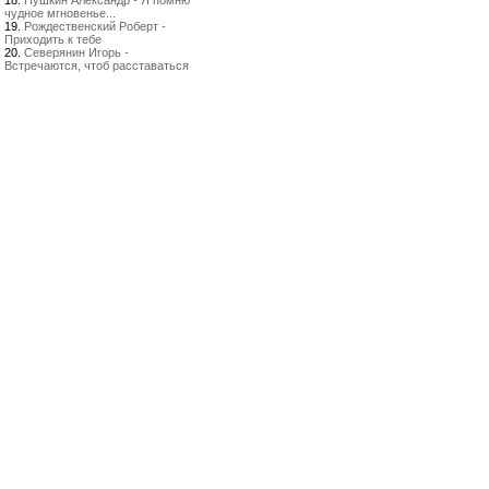
18.
Пушкин Александр - Я помню
чудное мгновенье...
19.
Рождественский Роберт -
Приходить к тебе
20.
Северянин Игорь -
Встречаются, чтоб расставаться