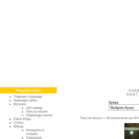
Разделы сайта
0-9
A
А
Б
В
Г
Главная страница
Команда сайта
Буква
Музыка
Хит-парад
Тексты песен
Переводы песен
Тексты песен
—
Исполнители на «П
Flash Игры
Стихи
Юмор
Анекдоты и
стишки
Смешные