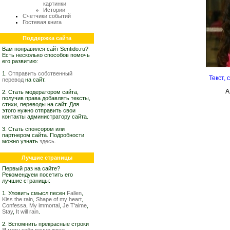
картинки
Истории
Счетчики событий
Гостевая книга
Поддержка сайта
Вам понравился сайт Sentido.ru?
Есть несколько способов помочь
его развитию:
1.
Отправить собственный
Текст,
перевод
на сайт.
А
2. Стать модератором сайта,
получив права добавлять тексты,
стихи, переводы на сайт. Для
этого нужно отправить свои
контакты администратору сайта.
3. Стать спонсором или
партнером сайта. Подробности
можно узнать
здесь
.
Лучшие страницы
Первый раз на сайте?
Рекомендуем посетить его
лучшие страницы:
1. Уловить смысл песен
Fallen
,
Kiss the rain
,
Shape of my heart
,
Confessa
,
My immortal
,
Je T'aime
,
Stay
,
It will rain
.
2. Вспомнить прекрасные строки