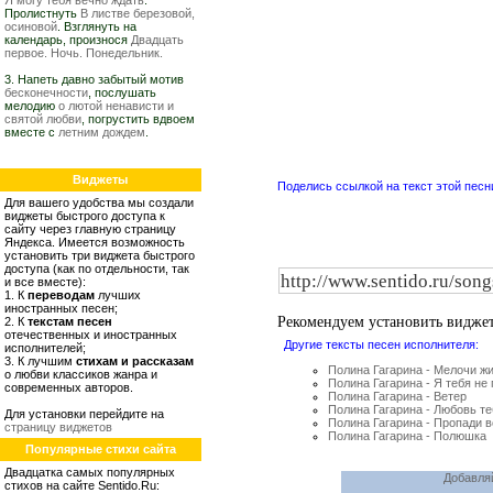
Я могу тебя вечно ждать
.
Пролистнуть
В листве березовой,
осиновой
. Взглянуть на
календарь, произнося
Двадцать
первое. Ночь. Понедельник.
3. Напеть давно забытый мотив
бесконечности
, послушать
мелодию
о лютой ненависти и
святой любви
, погрустить вдвоем
вместе с
летним дождем
.
Виджеты
Поделись ссылкой на текст этой песн
Для вашего удобства мы создали
виджеты быстрого доступа к
сайту через главную страницу
Яндекса. Имеется возможность
установить три виджета быстрого
доступа (как по отдельности, так
и все вместе):
1. К
переводам
лучших
иностранных песен;
Рекомендуем установить видже
2. К
текстам песен
отечественных и иностранных
Другие тексты песен исполнителя:
исполнителей;
3. К лучшим
стихам и рассказам
Полина Гагарина - Мелочи ж
о любви классиков жанра и
Полина Гагарина - Я тебя не
современных авторов.
Полина Гагарина - Ветер
Полина Гагарина - Любовь те
Для установки перейдите на
Полина Гагарина - Пропади 
страницу виджетов
Полина Гагарина - Полюшка
Популярные стихи сайта
Двадцатка самых популярных
Добавля
стихов на сайте Sentido.Ru: