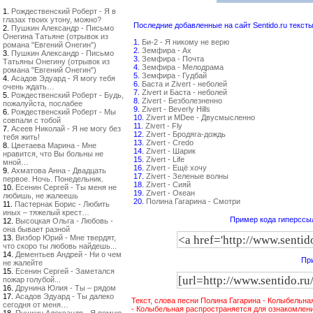
1.
Рождественский Роберт - Я в
глазах твоих утону, можно?
Последние добавленные на сайт Sentido.ru тексты
2.
Пушкин Александр - Письмо
Онегина Татьяне (отрывок из
1.
Би-2 - Я никому не верю
романа "Евгений Онегин")
2.
Земфира - Ах
3.
Пушкин Александр - Письмо
3.
Земфира - Почта
Татьяны Онегину (отрывок из
4.
Земфира - Мелодрама
романа "Евгений Онегин")
5.
Земфира - Гудбай
4.
Асадов Эдуард - Я могу тебя
6.
Баста и Zivert - неболей
очень ждать…
7.
Zivert и Баста - неболей
5.
Рождественский Роберт - Будь,
8.
Zivert - Безболезненно
пожалуйста, послабее
9.
Zivert - Beverly Hills
6.
Рождественский Роберт - Мы
10.
Zivert и MDee - Двусмысленно
совпали с тобой
11.
Zivert - Fly
7.
Асеев Николай - Я не могу без
12.
Zivert - Бродяга-дождь
тебя жить!
13.
Zivert - Credo
8.
Цветаева Марина - Мне
14.
Zivert - Шарик
нравится, что Вы больны не
15.
Zivert - Life
мной…
16.
Zivert - Ещё хочу
9.
Ахматова Анна - Двадцать
17.
Zivert - Зеленые волны
первое. Ночь. Понедельник.
18.
Zivert - Сияй
10.
Есенин Сергей - Ты меня не
19.
Zivert - Океан
любишь, не жалеешь
20.
Полина Гагарина - Смотри
11.
Пастернак Борис - Любить
иных – тяжелый крест…
Пример кода гиперссыл
12.
Высоцкая Ольга - Любовь -
она бывает разной
13.
Визбор Юрий - Мне твердят,
что скоро ты любовь найдешь...
14.
Дементьев Андрей - Ни о чем
При
не жалейте
15.
Есенин Сергей - Заметался
пожар голубой...
16.
Друнина Юлия - Ты – рядом
17.
Асадов Эдуард - Ты далеко
Текст, слова песни Полина Гагарина - Колыбельн
сегодня от меня…
- Колыбельная распространяется для ознакомлени