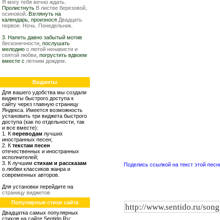
Я могу тебя вечно ждать
.
Пролистнуть
В листве березовой,
осиновой
. Взглянуть на
календарь, произнося
Двадцать
первое. Ночь. Понедельник.
3. Напеть давно забытый мотив
бесконечности
, послушать
мелодию
о лютой ненависти и
святой любви
, погрустить вдвоем
вместе с
летним дождем
.
Виджеты
Для вашего удобства мы создали
виджеты быстрого доступа к
сайту через главную страницу
Яндекса. Имеется возможность
установить три виджета быстрого
доступа (как по отдельности, так
и все вместе):
1. К
переводам
лучших
иностранных песен;
2. К
текстам песен
отечественных и иностранных
исполнителей;
3. К лучшим
стихам и рассказам
Поделись ссылкой на текст этой песн
о любви классиков жанра и
современных авторов.
Для установки перейдите на
страницу виджетов
Популярные стихи сайта
Двадцатка самых популярных
стихов на сайте Sentido.Ru: