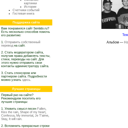
картинки
Истории
Счетчики событий
Гостевая книга
Поддержка сайта
Вам понравился сайт Sentido.ru?
Есть несколько способов помочь
Тек
его развитию:
1.
Отправить собственный
Альбом —
На
перевод
на сайт.
2. Стать модератором сайта,
получив права добавлять тексты,
стихи, переводы на сайт. Для
этого нужно отправить свои
контакты администратору сайта.
3. Стать спонсором или
партнером сайта. Подробности
можно узнать
здесь
.
Лучшие страницы
Первый раз на сайте?
Рекомендуем посетить его
лучшие страницы:
1. Уловить смысл песен
Fallen
,
Kiss the rain
,
Shape of my heart
,
Confessa
,
My immortal
,
Je T'aime
,
Stay
,
It will rain
.
2. Вспомнить прекрасные строки