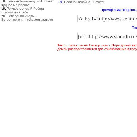
18.
Пушкин Александр - Я помню
20.
Полина Гагарина - Смотри
чудное мгновенье...
19.
Рождественский Роберт -
Пример кода гиперссыл
Приходить к тебе
20.
Северянин Игорь -
Встречаются, чтоб расставаться
При
Текст, слова песни Сектор газа - Пора домой яв
домой распространяется для ознакомления и попу