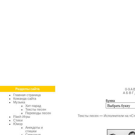
Разделы сайта
0-9
A
А
Б
В
Г
Главная страница
Команда сайта
Буква
Музыка
Хит-парад
Тексты песен
Переводы песен
Тексты песен
—
Исполнители на «С
Flash Игры
Стихи
Юмор
Анекдоты и
стишки
Смешные