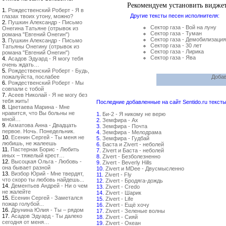
Рекомендуем установить видже
1.
Рождественский Роберт - Я в
Другие тексты песен исполнителя:
глазах твоих утону, можно?
2.
Пушкин Александр - Письмо
Сектор газа - Вой на луну
Онегина Татьяне (отрывок из
Сектор газа - Туман
романа "Евгений Онегин")
Сектор газа - Демобилизация
3.
Пушкин Александр - Письмо
Сектор газа - 30 лет
Татьяны Онегину (отрывок из
Сектор газа - Лирика
романа "Евгений Онегин")
Сектор газа - Ява
4.
Асадов Эдуард - Я могу тебя
очень ждать…
5.
Рождественский Роберт - Будь,
пожалуйста, послабее
Добав
6.
Рождественский Роберт - Мы
совпали с тобой
7.
Асеев Николай - Я не могу без
тебя жить!
Последние добавленные на сайт Sentido.ru тексты
8.
Цветаева Марина - Мне
нравится, что Вы больны не
1.
Би-2 - Я никому не верю
мной…
2.
Земфира - Ах
9.
Ахматова Анна - Двадцать
3.
Земфира - Почта
первое. Ночь. Понедельник.
4.
Земфира - Мелодрама
10.
Есенин Сергей - Ты меня не
5.
Земфира - Гудбай
любишь, не жалеешь
6.
Баста и Zivert - неболей
11.
Пастернак Борис - Любить
7.
Zivert и Баста - неболей
иных – тяжелый крест…
8.
Zivert - Безболезненно
12.
Высоцкая Ольга - Любовь -
9.
Zivert - Beverly Hills
она бывает разной
10.
Zivert и MDee - Двусмысленно
13.
Визбор Юрий - Мне твердят,
11.
Zivert - Fly
что скоро ты любовь найдешь...
12.
Zivert - Бродяга-дождь
14.
Дементьев Андрей - Ни о чем
13.
Zivert - Credo
не жалейте
14.
Zivert - Шарик
15.
Есенин Сергей - Заметался
15.
Zivert - Life
пожар голубой...
16.
Zivert - Ещё хочу
16.
Друнина Юлия - Ты – рядом
17.
Zivert - Зеленые волны
17.
Асадов Эдуард - Ты далеко
18.
Zivert - Сияй
сегодня от меня…
19.
Zivert - Океан