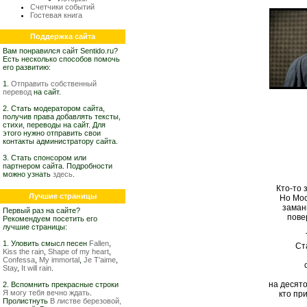
Счетчики событий
Гостевая книга
Поддержка сайта
Вам понравился сайт Sentido.ru?
Есть несколько способов помочь
его развитию:
1.
Отправить собственный
перевод
на сайт.
2. Стать модератором сайта,
получив права добавлять тексты,
стихи, переводы на сайт. Для
этого нужно отправить свои
контакты администратору сайта.
3. Стать спонсором или
партнером сайта. Подробности
можно узнать
здесь
.
Кто-то 
Лучшие страницы
Но Мос
заман
Первый раз на сайте?
пове
Рекомендуем посетить его
лучшие страницы:
1. Уловить смысл песен
Fallen
,
Ст
Kiss the rain
,
Shape of my heart
,
Confessa
,
My immortal
,
Je T'aime
,
Stay
,
It will rain
.
на десято
2. Вспомнить прекрасные строки
Я могу тебя вечно ждать
.
кто пр
Пролистнуть
В листве березовой,