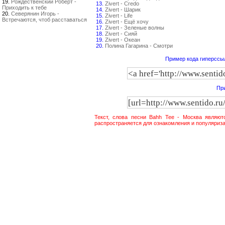
19.
Рождественский Роберт -
13.
Zivert - Credo
Приходить к тебе
14.
Zivert - Шарик
20.
Северянин Игорь -
15.
Zivert - Life
Встречаются, чтоб расставаться
16.
Zivert - Ещё хочу
17.
Zivert - Зеленые волны
18.
Zivert - Сияй
19.
Zivert - Океан
20.
Полина Гагарина - Смотри
Пример кода гиперссыл
При
Текст, слова песни Bahh Tee - Москва являют
распространяется для ознакомления и популяриза