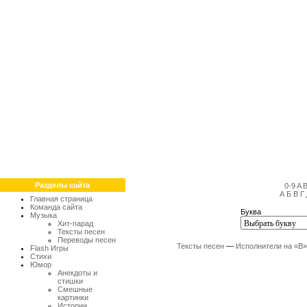
Разделы сайта
0-9
A
А
Б
В
Г
Главная страница
Команда сайта
Буква
Музыка
Хит-парад
Тексты песен
Переводы песен
Тексты песен
—
Исполнители на «B»
Flash Игры
Стихи
Юмор
Анекдоты и
стишки
Смешные
картинки
Истории