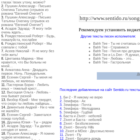
глазах твоих утону, можно?
2.
Пушкин Александр - Письмо
Онегина Татьяне (отрывок из
романа "Евгений Онегин")
3.
Пушкин Александр - Письмо
Татьяны Онегину (отрывок из
романа "Евгений Онегин")
4.
Асадов Эдуард - Я могу тебя
Рекомендуем установить видже
очень ждать…
5.
Рождественский Роберт - Будь,
Другие тексты песен исполнителя:
пожалуйста, послабее
6.
Рождественский Роберт - Мы
Bahh Tee - Ты не считаешь с
совпали с тобой
Bahh Tee - Справимся
7.
Асеев Николай - Я не могу без
Bahh Tee - Песня про детдом
тебя жить!
Bahh Tee и Ls.Den - Я думал,
8.
Цветаева Марина - Мне
Bahh Tee - Любовь - это...
нравится, что Вы больны не
Bahh Tee - Гастрольная
мной…
9.
Ахматова Анна - Двадцать
первое. Ночь. Понедельник.
Д
10.
Есенин Сергей - Ты меня не
любишь, не жалеешь
11.
Пастернак Борис - Любить
иных – тяжелый крест…
Последние добавленные на сайт Sentido.ru тексты
12.
Высоцкая Ольга - Любовь -
она бывает разной
1.
Би-2 - Я никому не верю
13.
Визбор Юрий - Мне твердят,
2.
Земфира - Ах
что скоро ты любовь найдешь...
3.
Земфира - Почта
14.
Дементьев Андрей - Ни о чем
4.
Земфира - Мелодрама
не жалейте
5.
Земфира - Гудбай
15.
Есенин Сергей - Заметался
6.
Баста и Zivert - неболей
пожар голубой...
7.
Zivert и Баста - неболей
16.
Друнина Юлия - Ты – рядом
8.
Zivert - Безболезненно
17.
Асадов Эдуард - Ты далеко
9.
Zivert - Beverly Hills
сегодня от меня…
10.
Zivert и MDee - Двусмысленно
18.
Пушкин Александр - Я помню
11.
Zivert - Fly
чудное мгновенье...
12.
Zivert - Бродяга-дождь