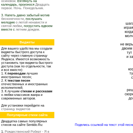
осиновой
. Взглянуть на
календарь, произнося
Двадцать
первое. Ночь. Понедельник.
3. Напеть давно забытый мотив
бесконечности
, послушать
мелодию
о лютой ненависти и
шага
святой любви
, погрустить вдвоем
играя
вместе с
летним дождем
.
когда
молч
Виджеты
не верь
двоим
Для вашего удобства мы создали
виджеты быстрого доступа к
тут
сайту через главную страницу
и з
Яндекса. Имеется возможность
установить три виджета быстрого
доступа (как по отдельности, так
ко
и все вместе):
ту
1. К
переводам
лучших
иностранных песен;
2. К
текстам песен
отечественных и иностранных
исполнителей;
реш
3. К лучшим
стихам и рассказам
скор
о любви классиков жанра и
до
современных авторов.
Для установки перейдите на
страницу виджетов
Популярные стихи сайта
Двадцатка самых популярных
стихов на сайте Sentido.Ru:
Поделись ссылкой на текст этой песн
1.
Рождественский Роберт - Я в