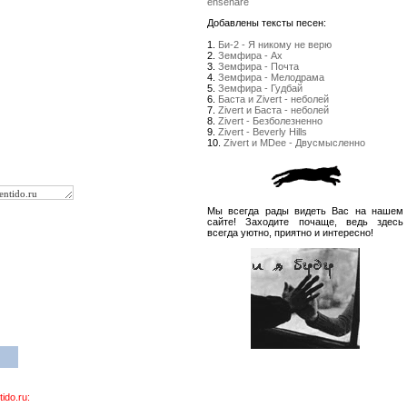
enseñare
Добавлены тексты песен:
1.
Би-2 - Я никому не верю
2.
Земфира - Ах
3.
Земфира - Почта
4.
Земфира - Мелодрама
5.
Земфира - Гудбай
6.
Баста и Zivert - неболей
7.
Zivert и Баста - неболей
8.
Zivert - Безболезненно
9.
Zivert - Beverly Hills
10.
Zivert и MDee - Двусмысленно
Мы всегда рады видеть Вас на нашем
сайте! Заходите почаще, ведь здесь
всегда уютно, приятно и интересно!
do.ru: