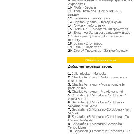
9.
Леонид Агутин и Владимир Пресняков -
Аэропорты
10.
Любэ - Березы
11.
Алла Пугачева - Нас бьют - мы
летаем
12.
Земляне - Трава у дома
13.
Лариса Долина - Погода в доме
14.
Алиса - Небо славян
15.
Чиж и Со - На поле танки грохотали
16.
Ёлка - На большом воздушном шаре
17.
Виктория Дайнеко - Сотри его из
memory
18.
Браво - Этот город
19.
Ёлка - Около тебя
20.
Сергей Трофимов - За тихой рекою
Обновления сайта
Добавлены переводы песен:
1.
Julio Iglesias - Manuela
2.
Charles Aznavour - Notre amour nous
ressemble
3.
Charles Aznavour - Mon amour, je te
porte en moi
4.
Charles Aznavour - Ma vie sans toi
5.
Sebastián (El Monstruo Cordobés) - Y
Ahora Sufres
6.
Sebastián (El Monstruo Cordobés) -
Volveras a Mi Cama
7.
Sebastián (El Monstruo Cordobés) - Ven,
Ven Ya
8.
Sebastián (El Monstruo Cordobés) - Tu
Cariño Se Me Va
9.
Sebastián (El Monstruo Cordobés) -
Tengo Mujer
10.
Sebastián (El Monstruo Cordobés) - Te