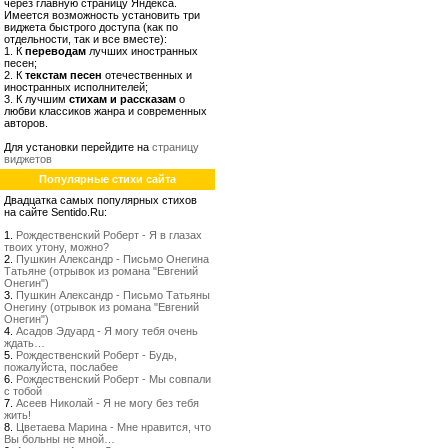
через главную страницу Яндекса.
Имеется возможность установить три
виджета быстрого доступа (как по
отдельности, так и все вместе):
1. К
переводам
лучших иностранных
песен;
2. К
текстам песен
отечественных и
иностранных исполнителей;
3. К лучшим
стихам и рассказам
о
любви классиков жанра и современных
авторов.
Для установки перейдите на
страницу
виджетов
Популярные стихи сайта
Двадцатка самых популярных стихов
на сайте Sentido.Ru:
1.
Рождественский Роберт - Я в глазах
твоих утону, можно?
2.
Пушкин Александр - Письмо Онегина
Татьяне (отрывок из романа "Евгений
Онегин")
3.
Пушкин Александр - Письмо Татьяны
Онегину (отрывок из романа "Евгений
Онегин")
4.
Асадов Эдуард - Я могу тебя очень
ждать…
5.
Рождественский Роберт - Будь,
пожалуйста, послабее
6.
Рождественский Роберт - Мы совпали
с тобой
7.
Асеев Николай - Я не могу без тебя
жить!
8.
Цветаева Марина - Мне нравится, что
Вы больны не мной…