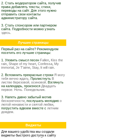
2. Стать модератором сайта, получив
права добавлять тексты, стихи,
переводы на сайт. Для этого нужно
отправить свои контакты
администратору сайта.
3. Стать спонсором или партнером
сайта. Подробности можно узнать
здесь
.
Лучшие страницы
Первый раз на сайте? Рекомендуем
посетить его лучшие страницы:
1. Уловить смысл песен
Fallen
,
Kiss the
rain
,
Shape of my heart
,
Confessa
,
My
immortal
,
Je T'aime
,
Stay
,
It will rain
.
2. Вспомнить прекрасные строки
Я могу
тебя вечно ждать
. Пролистнуть
В
листве березовой, осиновой
. Взглянуть
на календарь, произнося
Двадцать
первое. Ночь. Понедельник.
3. Напеть давно забытый мотив
бесконечности
, послушать мелодию
о
лютой ненависти и святой любви
,
погрустить вдвоем вместе с
летним
дождем
.
Виджеты
Для вашего удобства мы создали
виджеты быстрого доступа к сайту