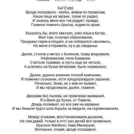
Guf (Гуф):
Вроде поправило - якобы, живем по правилам,
Наши лица на экране, треки по радио,
И знаешь меня все так радует, правда,
Главное помнить братка, ходим по краю.
Казалось бы, всего хватало, учил язык в Китае,
Жил там, получал образование,
Продавал гарик в общаге, и не собирался сваливать,
Но меня отправили, ну и до свиданье.
Далее, стояли у метро с Коляном, траву впаривали,
Неформалам, пили Баварию,
Считали трамваи, и пусть еще не читали,
А шлялись на Кузне вечерами, было нормально.
Далее, дурное влияние плохой компании,
Я поменял сознание, хотя предупреждали заранее,
Печально. Знаю, но с кем не бывает,
И мы продолжали, далее, главное.
Дворами без палева, не привлекая внимания,
Я и Ваня до Кузни, от Павеля,
Дождь поливает, но все уже на кармане,
И мы бежали будто шла борьба за медали, на соревнованиях.
Между этажами, восстанавливаем дыхание,
На сам давай, только в этот раз делай все правильно,
Красное Marlboro, Аква-Минерале,
Молчание, пламя, вроде поправило.