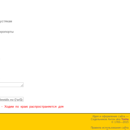
пустякам
Аэропорты
y
:
а - Ходим по краю распространяется для
Идея и оформление сайта —
Седельников Антон aka
Tosha
© 1783—2015
Правила использования сайта