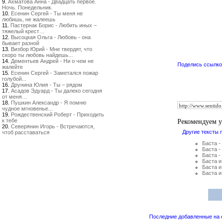
9.
Ахматова Анна - Двадцать первое.
Ночь. Понедельник.
10.
Есенин Сергей - Ты меня не
любишь, не жалеешь
11.
Пастернак Борис - Любить иных –
тяжелый крест…
12.
Высоцкая Ольга - Любовь - она
бывает разной
13.
Визбор Юрий - Мне твердят, что
скоро ты любовь найдешь...
14.
Дементьев Андрей - Ни о чем не
Поделись ссылкой
жалейте
15.
Есенин Сергей - Заметался пожар
голубой...
16.
Друнина Юлия - Ты – рядом
17.
Асадов Эдуард - Ты далеко сегодня
от меня…
18.
Пушкин Александр - Я помню
чудное мгновенье...
19.
Рождественский Роберт - Приходить
Рекомендуем 
к тебе
20.
Северянин Игорь - Встречаются,
Другие тексты 
чтоб расставаться
Баста -
Баста -
Баста -
Баста и
Баста и
Баста и
Последние добавленные на са