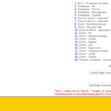
1.
Би-2 - Я никому не верю
2.
Земфира - Ах
3.
Земфира - Почта
4.
Земфира - Мелодрама
5.
Земфира - Гудбай
6.
Баста и Zivert - неболей
7.
Zivert и Баста - неболей
8.
Zivert - Безболезненно
9.
Zivert - Beverly Hills
10.
Zivert и MDee - Двусмыс
11.
Zivert - Fly
12.
Zivert - Бродяга-дождь
13.
Zivert - Credo
14.
Zivert - Шарик
15.
Zivert - Life
16.
Zivert - Ещё хочу
17.
Zivert - Зеленые волны
18.
Zivert - Сияй
19.
Zivert - Океан
20.
Полина Гагарина - Смотр
П
Текст, слова песни Баста - Ходим по кр
ознакомления и популяризации данного исп