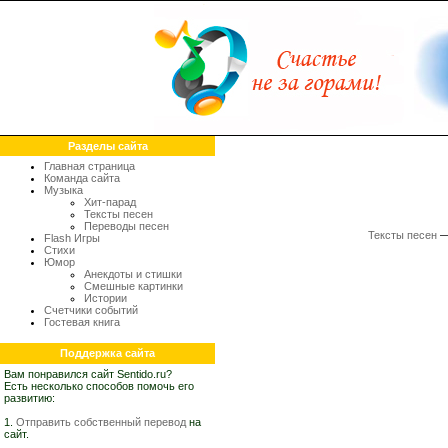
Разделы сайта
Главная страница
Команда сайта
Музыка
Хит-парад
Тексты песен
Переводы песен
Тексты песен
Flash Игры
Стихи
Юмор
Анекдоты и стишки
Смешные картинки
Истории
Счетчики событий
Гостевая книга
Поддержка сайта
Вам понравился сайт Sentido.ru?
Есть несколько способов помочь его
развитию:
1.
Отправить собственный перевод
на
сайт.