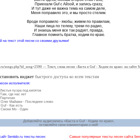
Приехали Guf с Айзой, и запись сразу,
И тут даже не важна тема на самом деле,
Меня поправило это, и мы просто стелим.
Вроде поправило - якобы, живем по правилам,
Наши лица по телеку, треки по радио,
И знаешь меня все так радует, правда,
Главное помнить братка, ходим по краю.
 на текст этой песни со своими друзьями!
установить виджет
быстрого доступа ко всем текстам
песен исполнителя:
 Листья пуэра под кипяток
 Там, где нас нет
 Партизан
 Олег Майами - Последнее слово
 Guf - Как есть
 Смоки Мо - Один
Добавляйте аудиозапись «Баста и Guf - Ходим по краю»,
оставляйте свои комментарии о ней!
йт Sentido.ru тексты песен:
Самые популярные тексты песен сайта Senti