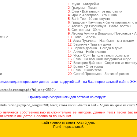
1.
Жуки - Батарейка
2.
Градусы - Голая
3.
Ёлка - Всё зависит от нас самих
4.
Ирина Аллегрова - Угонщица
5.
Bahh Tee - 10 лет спустя
6.
Градусы - Научиться бы не париться по 
7.
Александр Розенбаум - Вальс-бостон
8.
Сектор газа - 30 лет
9.
Леонид Агутин и Владимир Пресняков - 
ленно
10.
Любэ - Березы
11.
Алла Пугачева - Нас бьют - мы летаем
12.
Земляне - Трава у дома
13.
Лариса Долина - Погода в доме
14.
Алиса - Небо славян
15.
Чиж и Со - На поле танки грохотали
16.
Ёлка - На большом воздушном шаре
17.
Виктория Дайнеко - Сотри его из memor
18.
Браво - Этот город
19.
Ёлка - Около тебя
и
20.
Сергей Трофимов - За тихой рекою
ример кода гиперссылки для вставки на другой сайт, на Ваш персональный сайт, в ЖЖ
Пример кода гиперссылки для вставки на форум:
аю являются собственностью исключительно её авторов. Данный текст песни Баст
олнителя в обществе! Спасибо за понимание!
Сайт Sentido.ru живет
7230
-й день.
Полёт нормальный.