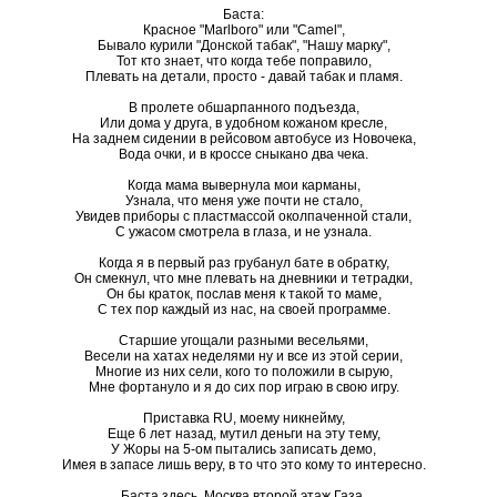
Баста:
Красное "Marlboro" или "Camel",
Бывало курили "Донской табак", "Нашу марку",
Тот кто знает, что когда тебе поправило,
Плевать на детали, просто - давай табак и пламя.
В пролете обшарпанного подъезда,
Или дома у друга, в удобном кожаном кресле,
На заднем сидении в рейсовом автобусе из Новочека,
Вода очки, и в кроссе сныкано два чека.
Когда мама вывернула мои карманы,
Узнала, что меня уже почти не стало,
Увидев приборы с пластмассой околпаченной стали,
С ужасом смотрела в глаза, и не узнала.
Когда я в первый раз грубанул бате в обратку,
Он смекнул, что мне плевать на дневники и тетрадки,
Он бы краток, послав меня к такой то маме,
С тех пор каждый из нас, на своей программе.
Старшие угощали разными весельями,
Весели на хатах неделями ну и все из этой серии,
Многие из них сели, кого то положили в сырую,
Мне фортануло и я до сих пор играю в свою игру.
Приставка RU, моему никнейму,
Еще 6 лет назад, мутил деньги на эту тему,
У Жоры на 5-ом пытались записать демо,
Имея в запасе лишь веру, в то что это кому то интересно.
Баста здесь, Москва второй этаж Газа,