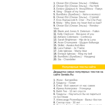
1.
Okean Elzi (Океан Эльзы) - Обійми
2.
Okean Elzi (Океан Эльзы) - На Небі
3.
Dzidzo (Дзідзьо) ft. VovaZilVova - Павук
4.
Sting - Shape of my heart
5.
BumBoks (БумБокс) - Квіти в волоссі
6.
Okean Elzi (Океан Эльзы) - Стрiляй
7.
Eros Ramazzotti ft. Cher - Pui Che Puoi
8.
Moby - Why does my heart feel so bad?
9.
Okean Elzi (Океан Эльзы) - Rendez-
Vous
10.
Blank and Jones ft. Delerium - Fallen
11.
Kelly Clarkson - Because of you
12.
Adriano Celentano - Confessa
13.
Sarah Brightman - Hijo de la Luna
14.
Ахан Отыншиев - Шудын бойында
15.
Skillet - Awake And Alive
16.
Lara Fabian - Je T'aime
17.
Julio Iglesias - Mamy blue
18.
Enrique Iglesias - Ring my bell
19.
BumBoks (БумБокс) - Наодинці
20.
Sia - Chandelier
Популярные тексты сайта
Двадцатка самых популярных текстов на
сайте Sentido.Ru:
1.
Жуки - Батарейка
2.
Градусы - Голая
3.
Ёлка - Всё зависит от нас самих
4.
Ирина Аллегрова - Угонщица
5.
Bahh Tee - 10 лет спустя
6.
Градусы - Научиться бы не париться
по пустякам
7.
Александр Розенбаум - Вальс-бостон
8.
Сектор газа - 30 лет