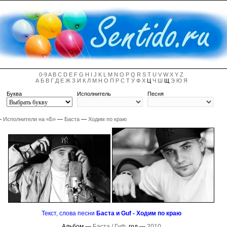
0-9
A
B
C
D
E
F
G
H
I
J
K
L
M
N
O
P
Q
R
S
T
U
V
W
X
Y
Z
А
Б
В
Г
Д
Е
Ж
З
И
К
Л
М
Н
О
П
Р
С
Т
У
Ф
Х
Ц
Ч
Ш
Щ
Э
Ю
Я
Буква
Исполнитель
Песня
—
Исполнители на «Б»
—
Баста
—
Ходим по краю
Текст, слова песни
Баста и Guf - Ходим по краю
Альбом —
Баста / Гуф
, год —
2010