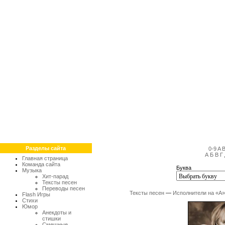
Разделы сайта
0-9
A
А
Б
В
Г
Главная страница
Команда сайта
Буква
Музыка
Хит-парад
Тексты песен
Переводы песен
Тексты песен
—
Исполнители на «А»
Flash Игры
Стихи
Юмор
Анекдоты и
стишки
Смешные