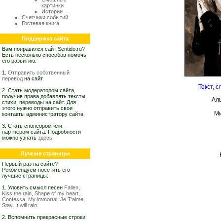
картинки
Истории
Счетчики событий
Гостевая книга
Поддержка сайта
Вам понравился сайт Sentido.ru?
Есть несколько способов помочь
его развитию:
1.
Отправить собственный
перевод
на сайт.
Текст, 
2. Стать модератором сайта,
получив права добавлять тексты,
Ал
стихи, переводы на сайт. Для
этого нужно отправить свои
Ми
контакты администратору сайта.
3. Стать спонсором или
партнером сайта. Подробности
можно узнать
здесь
.
Лучшие страницы
Первый раз на сайте?
Рекомендуем посетить его
лучшие страницы:
1. Уловить смысл песен
Fallen
,
Kiss the rain
,
Shape of my heart
,
Confessa
,
My immortal
,
Je T'aime
,
Stay
,
It will rain
.
2. Вспомнить прекрасные строки