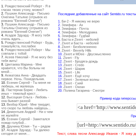
1.
Рождественский Роберт - Я в
глазах твоих утону, можно?
2.
Пушкин Александр - Письмо
Последние добавленные на сайт Sentido.ru тексты
Онегина Татьяне (отрывок из
романа "Евгений Онегин")
1.
Би-2 - Я никому не верю
3.
Пушкин Александр - Письмо
2.
Земфира - Ах
Татьяны Онегину (отрывок из
3.
Земфира - Почта
романа "Евгений Онегин")
4.
Земфира - Мелодрама
4.
Асадов Эдуард - Я могу тебя
5.
Земфира - Гудбай
очень ждать…
6.
Баста и Zivert - неболей
5.
Рождественский Роберт - Будь,
7.
Zivert и Баста - неболей
пожалуйста, послабее
8.
Zivert - Безболезненно
6.
Рождественский Роберт - Мы
9.
Zivert - Beverly Hills
совпали с тобой
10.
Zivert и MDee - Двусмысленно
7.
Асеев Николай - Я не могу без
11.
Zivert - Fly
тебя жить!
12.
Zivert - Бродяга-дождь
8.
Цветаева Марина - Мне
13.
Zivert - Credo
нравится, что Вы больны не
14.
Zivert - Шарик
мной…
15.
Zivert - Life
9.
Ахматова Анна - Двадцать
16.
Zivert - Ещё хочу
первое. Ночь. Понедельник.
17.
Zivert - Зеленые волны
10.
Есенин Сергей - Ты меня не
18.
Zivert - Сияй
любишь, не жалеешь
19.
Zivert - Океан
11.
Пастернак Борис - Любить
20.
Полина Гагарина - Смотри
иных – тяжелый крест…
12.
Высоцкая Ольга - Любовь -
Пример кода гиперссыл
она бывает разной
13.
Визбор Юрий - Мне твердят,
что скоро ты любовь найдешь...
14.
Дементьев Андрей - Ни о чем
не жалейте
При
15.
Есенин Сергей - Заметался
пожар голубой...
16.
Друнина Юлия - Ты – рядом
17.
Асадов Эдуард - Ты далеко
сегодня от меня…
Текст, слова песни Александр Иванов - Я зову 