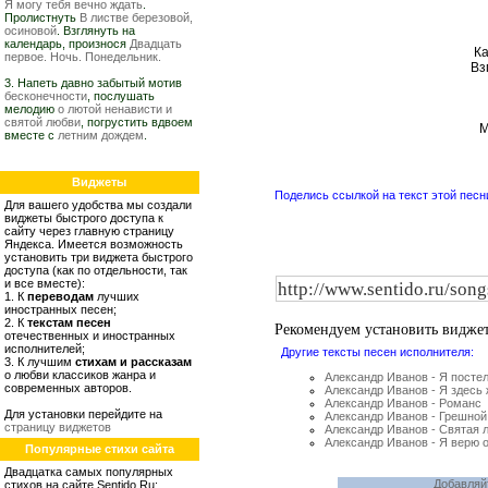
Я могу тебя вечно ждать
.
Пролистнуть
В листве березовой,
осиновой
. Взглянуть на
календарь, произнося
Двадцать
Ка
первое. Ночь. Понедельник.
Вз
3. Напеть давно забытый мотив
бесконечности
, послушать
мелодию
о лютой ненависти и
святой любви
, погрустить вдвоем
М
вместе с
летним дождем
.
Виджеты
Поделись ссылкой на текст этой песн
Для вашего удобства мы создали
виджеты быстрого доступа к
сайту через главную страницу
Яндекса. Имеется возможность
установить три виджета быстрого
доступа (как по отдельности, так
и все вместе):
1. К
переводам
лучших
иностранных песен;
2. К
текстам песен
Рекомендуем установить видже
отечественных и иностранных
исполнителей;
Другие тексты песен исполнителя:
3. К лучшим
стихам и рассказам
о любви классиков жанра и
Александр Иванов - Я постел
современных авторов.
Александр Иванов - Я здесь
Александр Иванов - Романс
Для установки перейдите на
Александр Иванов - Грешной
страницу виджетов
Александр Иванов - Святая 
Александр Иванов - Я верю 
Популярные стихи сайта
Двадцатка самых популярных
Добавляй
стихов на сайте Sentido.Ru: