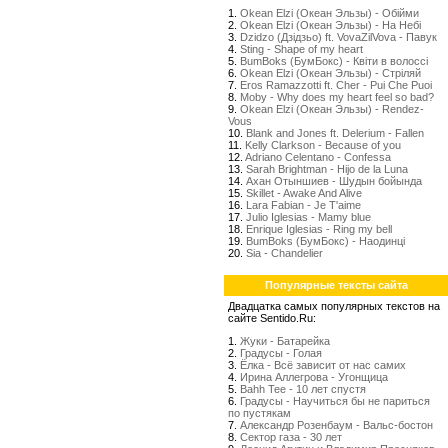
1.
Okean Elzi (Океан Эльзы) - Обійми
2.
Okean Elzi (Океан Эльзы) - На Небі
3.
Dzidzo (Дзідзьо) ft. VovaZilVova - Павук
4.
Sting - Shape of my heart
5.
BumBoks (БумБокс) - Квіти в волоссі
6.
Okean Elzi (Океан Эльзы) - Стрiляй
7.
Eros Ramazzotti ft. Cher - Pui Che Puoi
8.
Moby - Why does my heart feel so bad?
9.
Okean Elzi (Океан Эльзы) - Rendez-
Vous
10.
Blank and Jones ft. Delerium - Fallen
11.
Kelly Clarkson - Because of you
12.
Adriano Celentano - Confessa
13.
Sarah Brightman - Hijo de la Luna
14.
Ахан Отыншиев - Шудын бойында
15.
Skillet - Awake And Alive
16.
Lara Fabian - Je T'aime
17.
Julio Iglesias - Mamy blue
18.
Enrique Iglesias - Ring my bell
19.
BumBoks (БумБокс) - Наодинці
20.
Sia - Chandelier
Популярные тексты сайта
Двадцатка самых популярных текстов на
сайте Sentido.Ru:
1.
Жуки - Батарейка
2.
Градусы - Голая
3.
Ёлка - Всё зависит от нас самих
4.
Ирина Аллегрова - Угонщица
5.
Bahh Tee - 10 лет спустя
6.
Градусы - Научиться бы не париться
по пустякам
7.
Александр Розенбаум - Вальс-бостон
8.
Сектор газа - 30 лет