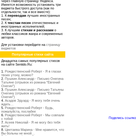
через главную страницу Яндекса.
Имеется возможность установить три
виджета быстрого доступа (как по
отдельности, так и все вместе):
1. К
переводам
лучших иностранных
песен;
2. К
текстам песен
отечественных и
иностранных исполнителей;
3. К лучшим
стихам и рассказам
о
любви классиков жанра и современных
авторов.
Для установки перейдите на
страницу
виджетов
Популярные стихи сайта
Двадцатка самых популярных стихов
на сайте Sentido.Ru:
1.
Рождественский Роберт - Я в глазах
твоих утону, можно?
2.
Пушкин Александр - Письмо Онегина
Татьяне (отрывок из романа "Евгений
Онегин")
3.
Пушкин Александр - Письмо Татьяны
Онегину (отрывок из романа "Евгений
Онегин")
4.
Асадов Эдуард - Я могу тебя очень
ждать…
5.
Рождественский Роберт - Будь,
пожалуйста, послабее
6.
Рождественский Роберт - Мы совпали
Поделись ссылкой
с тобой
7.
Асеев Николай - Я не могу без тебя
жить!
8.
Цветаева Марина - Мне нравится, что
Вы больны не мной…