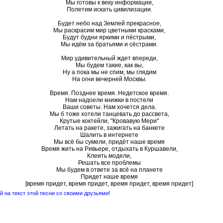
Мы готовы к веку информации,
Полетим искать цивилизации.
Будет небо над Землей прекрасное,
Мы раскрасим мир цветными красками,
Будут будни яркими и пёстрыми,
Мы идём за братьями и сёстрами.
Мир удивительный ждет впереди,
Мы будем такие, как вы,
Ну а пока мы не спим, мы глядим
На огни вечерней Москвы.
Время. Позднее время. Недетское время.
Нам надоели книжки в постели
Ваши советы. Нам хочется дела.
Мы б тоже хотели танцевать до рассвета,
Крутые коктейли, "Кровавую Мери"
Летать на ракете, зажигать на банкете
Шалить в интернете
Мы всё бы сумели, придёт наше время
Время жить на Ривьере, отдыхать в Куршавели,
Клеить модели,
Решать все проблемы
Мы будем в ответе за всё на планете
Придет наше время
[время придет, время придет, время придет, время придет]
 на текст этой песни со своими друзьями!