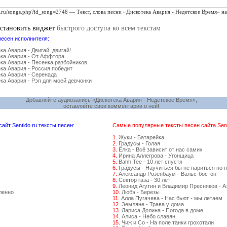
установить виджет
быстрого доступа ко всем текстам
песен исполнителя:
ка Авария - Двигай, двигай!
ка Авария - От Аффтора
ка Авария - Песенка разбойников
ка Авария - Россия победит
ка Авария - Серенада
ка Авария - Рэп для моей девчонки
Добавляйте аудиозапись «Дискотека Авария - Недетское Время»,
оставляйте свои комментарии о ней!
йт Sentido.ru тексты песен:
Самые популярные тексты песен сайта Senti
1.
Жуки - Батарейка
2.
Градусы - Голая
3.
Ёлка - Всё зависит от нас самих
4.
Ирина Аллегрова - Угонщица
5.
Bahh Tee - 10 лет спустя
6.
Градусы - Научиться бы не париться по 
7.
Александр Розенбаум - Вальс-бостон
8.
Сектор газа - 30 лет
9.
Леонид Агутин и Владимир Пресняков - 
ленно
10.
Любэ - Березы
11.
Алла Пугачева - Нас бьют - мы летаем
12.
Земляне - Трава у дома
13.
Лариса Долина - Погода в доме
14.
Алиса - Небо славян
15.
Чиж и Со - На поле танки грохотали