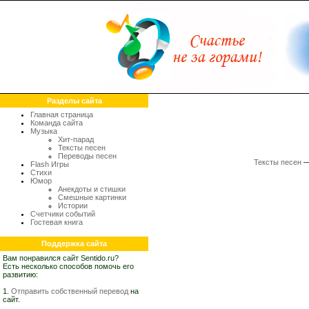
Разделы сайта
Главная страница
Команда сайта
Музыка
Хит-парад
Тексты песен
Переводы песен
Тексты песен
Flash Игры
Стихи
Юмор
Анекдоты и стишки
Смешные картинки
Истории
Счетчики событий
Гостевая книга
Поддержка сайта
Вам понравился сайт Sentido.ru?
Есть несколько способов помочь его
развитию:
1.
Отправить собственный перевод
на
сайт.