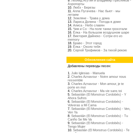
9.
Леонид Агутин и Владимир Пресняков -
Аэропорты
10.
Любэ - Березы
11.
Алла Пугачева - Нас бьют - мы
летаем
12.
Земляне - Трава у дома
13.
Лариса Долина - Погода в доме
14.
Алиса - Небо славян
15.
Чиж и Со - На поле танки грохотали
16.
Ёлка - На большом воздушном шаре
17.
Виктория Дайнеко - Сотри его из
memory
18.
Браво - Этот город
19.
Ёлка - Около тебя
20.
Сергей Трофимов - За тихой рекою
Обновления сайта
Добавлены переводы песен:
1.
Julio Iglesias - Manuela
2.
Charles Aznavour - Notre amour nous
ressemble
3.
Charles Aznavour - Mon amour, je te
porte en moi
4.
Charles Aznavour - Ma vie sans toi
5.
Sebastián (El Monstruo Cordobés) - Y
Ahora Sufres
6.
Sebastián (El Monstruo Cordobés) -
Volveras a Mi Cama
7.
Sebastián (El Monstruo Cordobés) - Ven,
Ven Ya
8.
Sebastián (El Monstruo Cordobés) - Tu
Cariño Se Me Va
9.
Sebastián (El Monstruo Cordobés) -
Tengo Mujer
10.
Sebastián (El Monstruo Cordobés) - Te