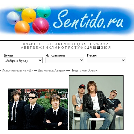
0-9
A
B
C
D
E
F
G
H
I
J
K
L
M
N
O
P
Q
R
S
T
U
V
W
X
Y
Z
А
Б
В
Г
Д
Е
Ж
З
И
К
Л
М
Н
О
П
Р
С
Т
У
Ф
Х
Ц
Ч
Ш
Щ
Э
Ю
Я
Буква
Исполнитель
Песня
—
Исполнители на «Д»
—
Дискотека Авария
—
Недетское Время