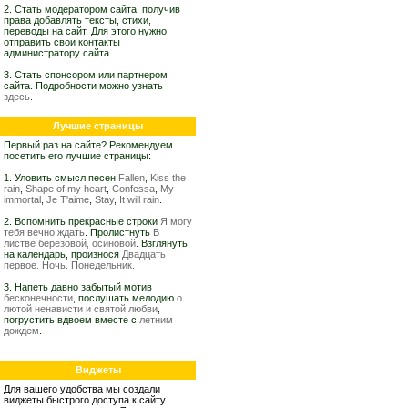
2. Стать модератором сайта, получив
права добавлять тексты, стихи,
переводы на сайт. Для этого нужно
отправить свои контакты
администратору сайта.
3. Стать спонсором или партнером
сайта. Подробности можно узнать
здесь
.
Лучшие страницы
Первый раз на сайте? Рекомендуем
посетить его лучшие страницы:
1. Уловить смысл песен
Fallen
,
Kiss the
rain
,
Shape of my heart
,
Confessa
,
My
immortal
,
Je T'aime
,
Stay
,
It will rain
.
2. Вспомнить прекрасные строки
Я могу
тебя вечно ждать
. Пролистнуть
В
листве березовой, осиновой
. Взглянуть
на календарь, произнося
Двадцать
первое. Ночь. Понедельник.
3. Напеть давно забытый мотив
бесконечности
, послушать мелодию
о
лютой ненависти и святой любви
,
погрустить вдвоем вместе с
летним
дождем
.
Виджеты
Для вашего удобства мы создали
виджеты быстрого доступа к сайту