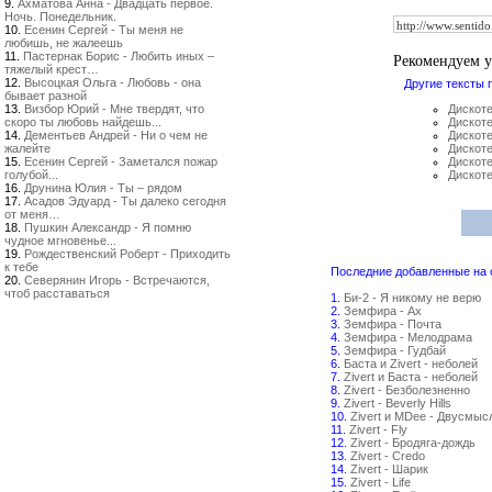
9.
Ахматова Анна - Двадцать первое.
Ночь. Понедельник.
10.
Есенин Сергей - Ты меня не
любишь, не жалеешь
11.
Пастернак Борис - Любить иных –
Рекомендуем 
тяжелый крест…
12.
Высоцкая Ольга - Любовь - она
Другие тексты 
бывает разной
13.
Визбор Юрий - Мне твердят, что
Дискоте
скоро ты любовь найдешь...
Дискоте
14.
Дементьев Андрей - Ни о чем не
Дискоте
жалейте
Дискоте
15.
Есенин Сергей - Заметался пожар
Дискоте
голубой...
Дискоте
16.
Друнина Юлия - Ты – рядом
17.
Асадов Эдуард - Ты далеко сегодня
от меня…
18.
Пушкин Александр - Я помню
чудное мгновенье...
19.
Рождественский Роберт - Приходить
к тебе
Последние добавленные на са
20.
Северянин Игорь - Встречаются,
чтоб расставаться
1.
Би-2 - Я никому не верю
2.
Земфира - Ах
3.
Земфира - Почта
4.
Земфира - Мелодрама
5.
Земфира - Гудбай
6.
Баста и Zivert - неболей
7.
Zivert и Баста - неболей
8.
Zivert - Безболезненно
9.
Zivert - Beverly Hills
10.
Zivert и MDee - Двусмыс
11.
Zivert - Fly
12.
Zivert - Бродяга-дождь
13.
Zivert - Credo
14.
Zivert - Шарик
15.
Zivert - Life