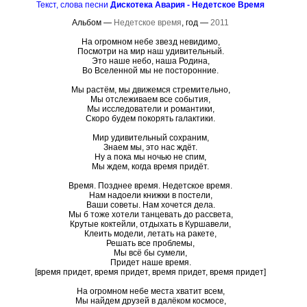
Текст, слова песни
Дискотека Авария - Недетское Время
Альбом —
Недетское время
, год —
2011
На огромном небе звезд невидимо,
Посмотри на мир наш удивительный.
Это наше небо, наша Родина,
Во Вселенной мы не посторонние.
Мы растём, мы движемся стремительно,
Мы отслеживаем все события,
Мы исследователи и романтики,
Скоро будем покорять галактики.
Мир удивительный сохраним,
Знаем мы, это нас ждёт.
Ну а пока мы ночью не спим,
Мы ждем, когда время придёт.
Время. Позднее время. Недетское время.
Нам надоели книжки в постели,
Ваши советы. Нам хочется дела.
Мы б тоже хотели танцевать до рассвета,
Крутые коктейли, отдыхать в Куршавели,
Клеить модели, летать на ракете,
Решать все проблемы,
Мы всё бы сумели,
Придет наше время.
[время придет, время придет, время придет, время придет]
На огромном небе места хватит всем,
Мы найдем друзей в далёком космосе,