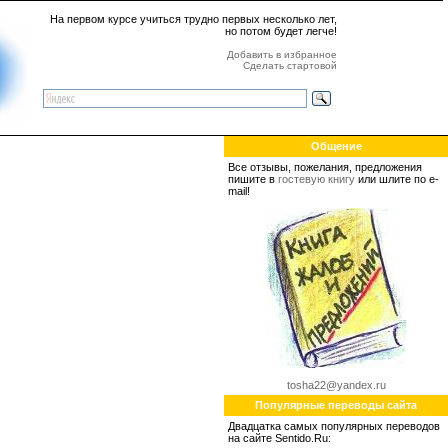
На первом курсе учиться трудно первых несколько лет,
но потом будет легче!
Добавить в избранное
Сделать стартовой
Общение
Все отзывы, пожелания, предложения
пишите в
гостевую книгу
или шлите по e-
mail!
tosha22@yandex.ru
Популярные переводы сайта
Двадцатка самых популярных переводов
на сайте Sentido.Ru: