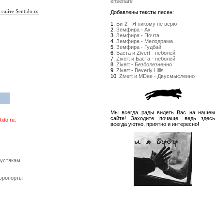
enseñare
Добавлены тексты песен:
1.
Би-2 - Я никому не верю
2.
Земфира - Ах
3.
Земфира - Почта
4.
Земфира - Мелодрама
5.
Земфира - Гудбай
6.
Баста и Zivert - неболей
7.
Zivert и Баста - неболей
8.
Zivert - Безболезненно
9.
Zivert - Beverly Hills
10.
Zivert и MDee - Двусмысленно
Мы всегда рады видеть Вас на нашем
сайте! Заходите почаще, ведь здесь
do.ru:
всегда уютно, приятно и интересно!
пустякам
Аэропорты