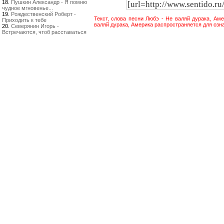
18.
Пушкин Александр - Я помню
чудное мгновенье...
19.
Рождественский Роберт -
Текст, слова песни Любэ - Не валяй дурака, Ам
Приходить к тебе
валяй дурака, Америка распространяется для озн
20.
Северянин Игорь -
Встречаются, чтоб расставаться