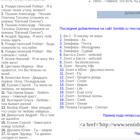
Любэ - Главное, что есть ты 
1.
Рождественский Роберт - Я в
глазах твоих утону, можно?
Добавляй
2.
Пушкин Александр - Письмо
Онегина Татьяне (отрывок из
романа "Евгений Онегин")
3.
Пушкин Александр - Письмо
Последние добавленные на сайт Sentido.ru тексты
Татьяны Онегину (отрывок из
романа "Евгений Онегин")
1.
Би-2 - Я никому не верю
4.
Асадов Эдуард - Я могу тебя
2.
Земфира - Ах
очень ждать…
3.
Земфира - Почта
5.
Рождественский Роберт - Будь,
4.
Земфира - Мелодрама
пожалуйста, послабее
5.
Земфира - Гудбай
6.
Рождественский Роберт - Мы
6.
Баста и Zivert - неболей
совпали с тобой
7.
Zivert и Баста - неболей
7.
Асеев Николай - Я не могу без
8.
Zivert - Безболезненно
тебя жить!
9.
Zivert - Beverly Hills
8.
Цветаева Марина - Мне
10.
Zivert и MDee - Двусмысленно
нравится, что Вы больны не
11.
Zivert - Fly
мной…
12.
Zivert - Бродяга-дождь
9.
Ахматова Анна - Двадцать
13.
Zivert - Credo
первое. Ночь. Понедельник.
14.
Zivert - Шарик
10.
Есенин Сергей - Ты меня не
15.
Zivert - Life
любишь, не жалеешь
16.
Zivert - Ещё хочу
11.
Пастернак Борис - Любить
17.
Zivert - Зеленые волны
иных – тяжелый крест…
18.
Zivert - Сияй
12.
Высоцкая Ольга - Любовь -
19.
Zivert - Океан
она бывает разной
20.
Полина Гагарина - Смотри
13.
Визбор Юрий - Мне твердят,
что скоро ты любовь найдешь...
14.
Дементьев Андрей - Ни о чем
Пример кода гиперссыл
не жалейте
15.
Есенин Сергей - Заметался
пожар голубой...
16.
Друнина Юлия - Ты – рядом
При
17.
Асадов Эдуард - Ты далеко
сегодня от меня…