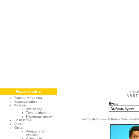
Разделы сайта
0-9
A
А
Б
В
Г
Главная страница
Команда сайта
Буква
Музыка
Хит-парад
Тексты песен
Переводы песен
Тексты песен
—
Исполнители на «Л»
Flash Игры
Стихи
Юмор
Анекдоты и
стишки
Смешные