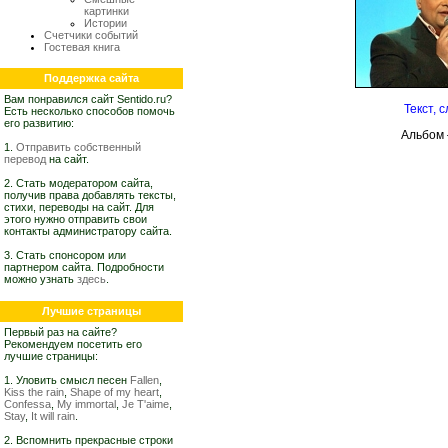
картинки
Истории
Счетчики событий
Гостевая книга
Поддержка сайта
Вам понравился сайт Sentido.ru?
Текст, 
Есть несколько способов помочь
его развитию:
Альбом
1.
Отправить собственный
перевод
на сайт.
2. Стать модератором сайта,
получив права добавлять тексты,
стихи, переводы на сайт. Для
этого нужно отправить свои
контакты администратору сайта.
3. Стать спонсором или
партнером сайта. Подробности
можно узнать
здесь
.
Лучшие страницы
Первый раз на сайте?
Рекомендуем посетить его
лучшие страницы:
1. Уловить смысл песен
Fallen
,
Kiss the rain
,
Shape of my heart
,
Confessa
,
My immortal
,
Je T'aime
,
Stay
,
It will rain
.
2. Вспомнить прекрасные строки