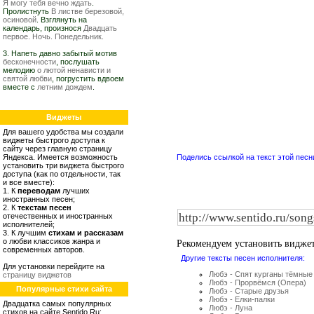
Я могу тебя вечно ждать
.
Пролистнуть
В листве березовой,
осиновой
. Взглянуть на
календарь, произнося
Двадцать
первое. Ночь. Понедельник.
3. Напеть давно забытый мотив
бесконечности
, послушать
мелодию
о лютой ненависти и
святой любви
, погрустить вдвоем
вместе с
летним дождем
.
Виджеты
Для вашего удобства мы создали
виджеты быстрого доступа к
сайту через главную страницу
Яндекса. Имеется возможность
Поделись ссылкой на текст этой песн
установить три виджета быстрого
доступа (как по отдельности, так
и все вместе):
1. К
переводам
лучших
иностранных песен;
2. К
текстам песен
отечественных и иностранных
исполнителей;
3. К лучшим
стихам и рассказам
Рекомендуем установить видже
о любви классиков жанра и
современных авторов.
Другие тексты песен исполнителя:
Для установки перейдите на
Любэ - Спят курганы тёмные
страницу виджетов
Любэ - Прорвёмся (Опера)
Популярные стихи сайта
Любэ - Старые друзья
Любэ - Елки-палки
Двадцатка самых популярных
Любэ - Луна
стихов на сайте Sentido.Ru: