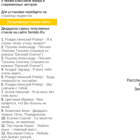
о любви классиков жанра и
современных авторов.
Для установки перейдите на
страницу виджетов
Популярные стихи сайта
Двадцатка самых популярных
стихов на сайте Sentido.Ru:
1.
Рождественский Роберт - Я в
глазах твоих утону, можно?
2.
Пушкин Александр - Письмо
Онегина Татьяне (отрывок из
романа "Евгений Онегин")
3.
Пушкин Александр - Письмо
Татьяны Онегину (отрывок из
романа "Евгений Онегин")
4.
Асадов Эдуард - Я могу тебя
очень ждать…
5.
Рождественский Роберт - Будь,
Рассла
пожалуйста, послабее
6.
Рождественский Роберт - Мы
совпали с тобой
За
7.
Асеев Николай - Я не могу без
тебя жить!
8.
Цветаева Марина - Мне
нравится, что Вы больны не
мной…
9.
Ахматова Анна - Двадцать
первое. Ночь. Понедельник.
10.
Есенин Сергей - Ты меня не
любишь, не жалеешь
11.
Пастернак Борис - Любить
иных – тяжелый крест…
12.
Высоцкая Ольга - Любовь -
она бывает разной