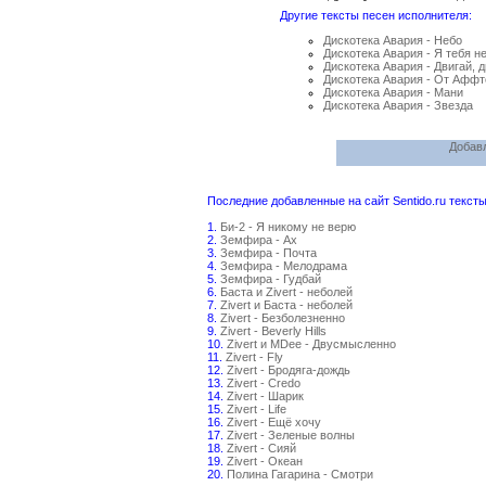
Другие тексты песен исполнителя:
Дискотека Авария - Небо
Дискотека Авария - Я тебя не
Дискотека Авария - Двигай, д
Дискотека Авария - От Аффт
Дискотека Авария - Мани
Дискотека Авария - Звезда
Добавл
Последние добавленные на сайт Sentido.ru тексты
1.
Би-2 - Я никому не верю
2.
Земфира - Ах
3.
Земфира - Почта
4.
Земфира - Мелодрама
5.
Земфира - Гудбай
6.
Баста и Zivert - неболей
7.
Zivert и Баста - неболей
8.
Zivert - Безболезненно
9.
Zivert - Beverly Hills
10.
Zivert и MDee - Двусмысленно
11.
Zivert - Fly
12.
Zivert - Бродяга-дождь
13.
Zivert - Credo
14.
Zivert - Шарик
15.
Zivert - Life
16.
Zivert - Ещё хочу
17.
Zivert - Зеленые волны
18.
Zivert - Сияй
19.
Zivert - Океан
20.
Полина Гагарина - Смотри