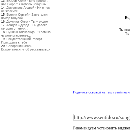
13.
Визбор Юрий - Мне твердят,
что скоро ты любовь найдешь...
14.
Дементьев Андрей - Ни о чем
не жалейте
15.
Есенин Сергей - Заметался
Ве
пожар голубой...
16.
Друнина Юлия - Ты – рядом
17.
Асадов Эдуард - Ты далеко
сегодня от меня…
Ты зна
18.
Пушкин Александр - Я помню
Ты
чудное мгновенье...
19.
Рождественский Роберт -
Приходить к тебе
20.
Северянин Игорь -
Встречаются, чтоб расставаться
Поделись ссылкой на текст этой песн
Рекомендуем установить видже