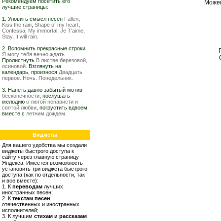
Рекомендуем посетить его
Можеш
лучшие страницы:
1. Уловить смысл песен
Fallen
,
Kiss the rain
,
Shape of my heart
,
Confessa
,
My immortal
,
Je T'aime
,
Stay
,
It will rain
.
2. Вспомнить прекрасные строки
Я могу тебя вечно ждать
.
Пролистнуть
В листве березовой,
осиновой
. Взглянуть на
календарь, произнося
Двадцать
первое. Ночь. Понедельник.
3. Напеть давно забытый мотив
бесконечности
, послушать
мелодию
о лютой ненависти и
святой любви
, погрустить вдвоем
вместе с
летним дождем
.
Виджеты
Для вашего удобства мы создали
виджеты быстрого доступа к
сайту через главную страницу
Яндекса. Имеется возможность
установить три виджета быстрого
доступа (как по отдельности, так
и все вместе):
1. К
переводам
лучших
иностранных песен;
2. К
текстам песен
отечественных и иностранных
исполнителей;
3. К лучшим
стихам и рассказам