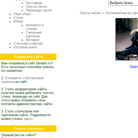
Хит-парад
Тексты песен
Переводы песен
Тексты песен
—
Исполнители на «Д»
Flash Игры
Стихи
Юмор
Анекдоты и
стишки
Смешные
картинки
Истории
Счетчики событий
Гостевая книга
Поддержка сайта
Вам понравился сайт Sentido.ru?
Текс
Есть несколько способов помочь
его развитию:
1.
Отправить собственный
перевод
на сайт.
2. Стать модератором сайта,
получив права добавлять тексты,
стихи, переводы на сайт. Для
этого нужно отправить свои
контакты администратору сайта.
3. Стать спонсором или
партнером сайта. Подробности
можно узнать
здесь
.
Лучшие страницы
Первый раз на сайте?