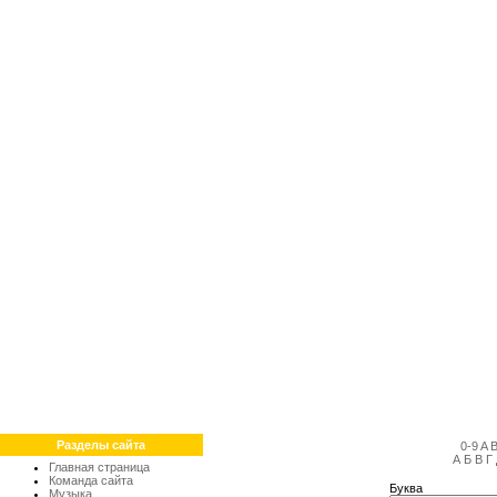
Разделы сайта
0-9
A
А
Б
В
Г
Главная страница
Команда сайта
Буква
Музыка