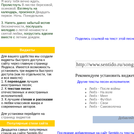
Я могу тебя вечно ждать
.
Пролистнуть
В листве березовой,
осиновой
. Взглянуть на
календарь, произнося
Двадцать
первое. Ночь. Понедельник.
3. Напеть давно забытый мотив
бесконечности
, послушать
мелодию
о лютой ненависти и
святой любви
, погрустить вдвоем
вместе с
летним дождем
.
Поделись ссылкой на текст этой песн
Виджеты
Для вашего удобства мы создали
виджеты быстрого доступа к
сайту через главную страницу
Яндекса. Имеется возможность
установить три виджета быстрого
доступа (как по отдельности, так
Рекомендуем установить видже
и все вместе):
1. К
переводам
лучших
Другие тексты песен исполнителя:
иностранных песен;
2. К
текстам песен
Любэ - После войны
отечественных и иностранных
Любэ - На воле
исполнителей;
Любэ - Мент
3. К лучшим
стихам и рассказам
Любэ - Футбол
о любви классиков жанра и
Любэ - Свои
современных авторов.
Любэ - Самоволочка
Для установки перейдите на
страницу виджетов
Добавляйт
Популярные стихи сайта
Двадцатка самых популярных
Последние добавленные на сайт Sentido.ru тексты
стихов на сайте Sentido.Ru: