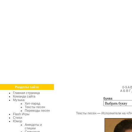
Разделы сайта
0-9
A
А
Б
В
Г
Главная страница
Команда сайта
Буква
Музыка
Хит-парад
Тексты песен
Переводы песен
Тексты песен
—
Исполнители на «Л»
Flash Игры
Стихи
Юмор
Анекдоты и
стишки
Смешные