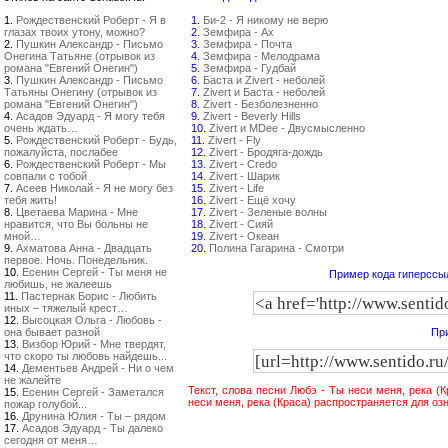
1.
Рождественский Роберт - Я в
1.
Би-2 - Я никому не верю
глазах твоих утону, можно?
2.
Земфира - Ах
2.
Пушкин Александр - Письмо
3.
Земфира - Почта
Онегина Татьяне (отрывок из
4.
Земфира - Мелодрама
романа "Евгений Онегин")
5.
Земфира - Гудбай
3.
Пушкин Александр - Письмо
6.
Баста и Zivert - неболей
Татьяны Онегину (отрывок из
7.
Zivert и Баста - неболей
романа "Евгений Онегин")
8.
Zivert - Безболезненно
4.
Асадов Эдуард - Я могу тебя
9.
Zivert - Beverly Hills
очень ждать…
10.
Zivert и MDee - Двусмысленно
5.
Рождественский Роберт - Будь,
11.
Zivert - Fly
пожалуйста, послабее
12.
Zivert - Бродяга-дождь
6.
Рождественский Роберт - Мы
13.
Zivert - Credo
совпали с тобой
14.
Zivert - Шарик
7.
Асеев Николай - Я не могу без
15.
Zivert - Life
тебя жить!
16.
Zivert - Ещё хочу
8.
Цветаева Марина - Мне
17.
Zivert - Зеленые волны
нравится, что Вы больны не
18.
Zivert - Сияй
мной…
19.
Zivert - Океан
9.
Ахматова Анна - Двадцать
20.
Полина Гагарина - Смотри
первое. Ночь. Понедельник.
10.
Есенин Сергей - Ты меня не
Пример кода гиперссыл
любишь, не жалеешь
11.
Пастернак Борис - Любить
иных – тяжелый крест…
12.
Высоцкая Ольга - Любовь -
она бывает разной
При
13.
Визбор Юрий - Мне твердят,
что скоро ты любовь найдешь...
14.
Дементьев Андрей - Ни о чем
не жалейте
Текст, слова песни Любэ - Ты неси меня, река (
15.
Есенин Сергей - Заметался
неси меня, река (Краса) распространяется для о
пожар голубой...
16.
Друнина Юлия - Ты – рядом
17.
Асадов Эдуард - Ты далеко
сегодня от меня…