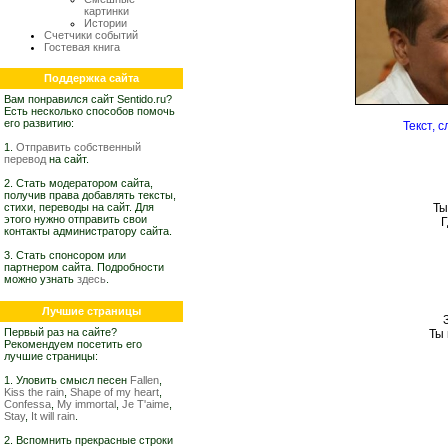
картинки
Истории
Счетчики событий
Гостевая книга
Поддержка сайта
Вам понравился сайт Sentido.ru?
Есть несколько способов помочь
его развитию:
Текст, 
1.
Отправить собственный
перевод
на сайт.
2. Стать модератором сайта,
получив права добавлять тексты,
стихи, переводы на сайт. Для
Ты
этого нужно отправить свои
Г
контакты администратору сайта.
3. Стать спонсором или
партнером сайта. Подробности
можно узнать
здесь
.
Лучшие страницы
Первый раз на сайте?
Ты 
Рекомендуем посетить его
лучшие страницы:
1. Уловить смысл песен
Fallen
,
Kiss the rain
,
Shape of my heart
,
Confessa
,
My immortal
,
Je T'aime
,
Stay
,
It will rain
.
2. Вспомнить прекрасные строки