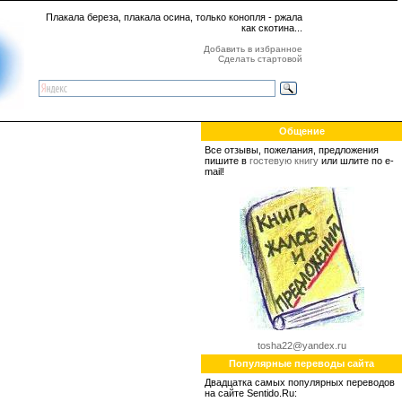
Плакала береза, плакала осина, только конопля - ржала
как скотина...
Добавить в избранное
Сделать стартовой
Общение
Все отзывы, пожелания, предложения
пишите в
гостевую книгу
или шлите по e-
mail!
tosha22@yandex.ru
Популярные переводы сайта
Двадцатка самых популярных переводов
на сайте Sentido.Ru: