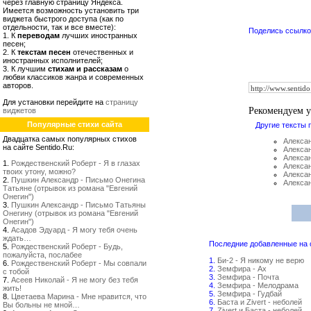
через главную страницу Яндекса.
Имеется возможность установить три
виджета быстрого доступа (как по
отдельности, так и все вместе):
Поделись ссылкой
1. К
переводам
лучших иностранных
песен;
2. К
текстам песен
отечественных и
иностранных исполнителей;
3. К лучшим
стихам и рассказам
о
любви классиков жанра и современных
авторов.
Для установки перейдите на
страницу
Рекомендуем 
виджетов
Популярные стихи сайта
Другие тексты 
Двадцатка самых популярных стихов
Алексан
на сайте Sentido.Ru:
Алексан
Алексан
1.
Рождественский Роберт - Я в глазах
Алексан
твоих утону, можно?
Алексан
2.
Пушкин Александр - Письмо Онегина
Алекса
Татьяне (отрывок из романа "Евгений
Онегин")
3.
Пушкин Александр - Письмо Татьяны
Онегину (отрывок из романа "Евгений
Онегин")
4.
Асадов Эдуард - Я могу тебя очень
ждать…
Последние добавленные на са
5.
Рождественский Роберт - Будь,
пожалуйста, послабее
1.
Би-2 - Я никому не верю
6.
Рождественский Роберт - Мы совпали
2.
Земфира - Ах
с тобой
3.
Земфира - Почта
7.
Асеев Николай - Я не могу без тебя
4.
Земфира - Мелодрама
жить!
5.
Земфира - Гудбай
8.
Цветаева Марина - Мне нравится, что
6.
Баста и Zivert - неболей
Вы больны не мной…
7.
Zivert и Баста - неболей