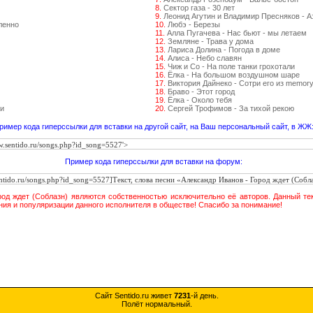
8.
Сектор газа - 30 лет
9.
Леонид Агутин и Владимир Пресняков - 
ленно
10.
Любэ - Березы
11.
Алла Пугачева - Нас бьют - мы летаем
12.
Земляне - Трава у дома
13.
Лариса Долина - Погода в доме
14.
Алиса - Небо славян
15.
Чиж и Со - На поле танки грохотали
16.
Ёлка - На большом воздушном шаре
17.
Виктория Дайнеко - Сотри его из memor
18.
Браво - Этот город
19.
Ёлка - Около тебя
и
20.
Сергей Трофимов - За тихой рекою
ример кода гиперссылки для вставки на другой сайт, на Ваш персональный сайт, в ЖЖ
Пример кода гиперссылки для вставки на форум:
ород ждет (Соблазн) являются собственностью исключительно её авторов. Данный те
ния и популяризации данного исполнителя в обществе! Спасибо за понимание!
Сайт Sentido.ru живет
7231
-й день.
Полёт нормальный.