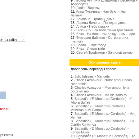
9.
Леонид Агутин и Владимир Пресняков -
Аэропорты
10.
Любэ - Березы
11.
Алла Пугачева - Нас бьют - мы
летаем
12.
Земляне - Трава у дома
13.
Лариса Долина - Погода в доме
14.
Алиса - Небо славян
15.
Чиж и Со - На поле танки грохотали
16.
Ёлка - На большом воздушном шаре
17.
Виктория Дайнеко - Сотри его из
memory
18.
Браво - Этот город
19.
Ёлка - Около тебя
20.
Сергей Трофимов - За тихой рекою
Обновления сайта
Добавлены переводы песен:
1.
Julio Iglesias - Manuela
2.
Charles Aznavour - Notre amour nous
ressemble
3.
Charles Aznavour - Mon amour, je te
porte en moi
4.
Charles Aznavour - Ma vie sans toi
5.
Sebastián (El Monstruo Cordobés) - Y
Ahora Sufres
6.
Sebastián (El Monstruo Cordobés) -
do.ru:
Volveras a Mi Cama
7.
Sebastián (El Monstruo Cordobés) - Ven,
Ven Ya
8.
Sebastián (El Monstruo Cordobés) - Tu
Cariño Se Me Va
9.
Sebastián (El Monstruo Cordobés) -
Tengo Mujer
пустякам
10.
Sebastián (El Monstruo Cordobés) - Te