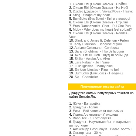
1.
Okean Elzi (Океан Эльзы) - Обійми
2.
Okean Elzi (Океан Эльзы) - На Небі
3.
Dzidzo (Дзідзьо) ft. VovaZilVova - Павук
4.
Sting - Shape of my heart
5.
BumBoks (БумБокс) - Квіти в волоссі
6.
Okean Elzi (Океан Эльзы) - Стрiляй
7.
Eros Ramazzotti ft. Cher - Pui Che Puoi
8.
Moby - Why does my heart feel so bad?
9.
Okean Elzi (Океан Эльзы) - Rendez-
Vous
10.
Blank and Jones ft. Delerium - Fallen
11.
Kelly Clarkson - Because of you
12.
Adriano Celentano - Confessa
13.
Sarah Brightman - Hijo de la Luna
14.
Ахан Отыншиев - Шудын бойында
15.
Skillet - Awake And Alive
16.
Lara Fabian - Je T'aime
17.
Julio Iglesias - Mamy blue
18.
Enrique Iglesias - Ring my bell
19.
BumBoks (БумБокс) - Наодинці
20.
Sia - Chandelier
Популярные тексты сайта
Двадцатка самых популярных текстов на
сайте Sentido.Ru:
1.
Жуки - Батарейка
2.
Градусы - Голая
3.
Ёлка - Всё зависит от нас самих
4.
Ирина Аллегрова - Угонщица
5.
Bahh Tee - 10 лет спустя
6.
Градусы - Научиться бы не париться
по пустякам
7.
Александр Розенбаум - Вальс-бостон
8.
Сектор газа - 30 лет