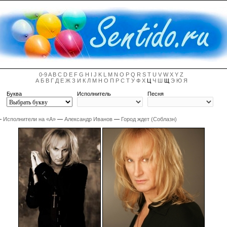
0-9
A
B
C
D
E
F
G
H
I
J
K
L
M
N
O
P
Q
R
S
T
U
V
W
X
Y
Z
А
Б
В
Г
Д
Е
Ж
З
И
К
Л
М
Н
О
П
Р
С
Т
У
Ф
Х
Ц
Ч
Ш
Щ
Э
Ю
Я
Буква
Исполнитель
Песня
—
Исполнители на «А»
—
Александр Иванов
—
Город ждет (Соблазн)