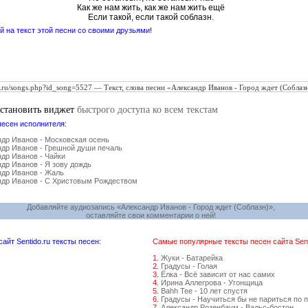
Как же нам жить, как же нам жить ещё
Если такой, если такой соблазн.
 на текст этой песни со своими друзьями!
установить виджет
быстрого доступа ко всем текстам
песен исполнителя:
др Иванов - Московская осень
др Иванов - Грешной души печаль
др Иванов - Чайки
др Иванов - Я зову дождь
др Иванов - Жаль
ндр Иванов - С Христовым Рождеством
Добавляйте аудиозапись «Александр Иванов - Город ждет (Соблазн)»,
оставляйте свои комментарии о ней!
йт Sentido.ru тексты песен:
Самые популярные тексты песен сайта Senti
1.
Жуки - Батарейка
2.
Градусы - Голая
3.
Ёлка - Всё зависит от нас самих
4.
Ирина Аллегрова - Угонщица
5.
Bahh Tee - 10 лет спустя
6.
Градусы - Научиться бы не париться по 
7.
Александр Розенбаум - Вальс-бостон