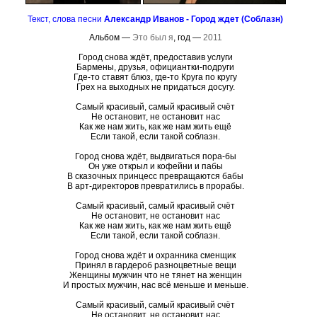
Текст, слова песни
Александр Иванов - Город ждет (Соблазн)
Альбом —
Это был я
, год —
2011
Город снова ждёт, предоставив услуги
Бармены, друзья, официантки-подруги
Где-то ставят блюз, где-то Круга по кругу
Грех на выходных не придаться досугу.
Самый красивый, самый красивый счёт
Не остановит, не остановит нас
Как же нам жить, как же нам жить ещё
Если такой, если такой соблазн.
Город снова ждёт, выдвигаться пора-бы
Он уже открыл и кофейни и пабы
В сказочных принцесс превращаются бабы
В арт-директоров превратились в прорабы.
Самый красивый, самый красивый счёт
Не остановит, не остановит нас
Как же нам жить, как же нам жить ещё
Если такой, если такой соблазн.
Город снова ждёт и охранника сменщик
Принял в гардероб разноцветные вещи
Женщины мужчин что не тянет на женщин
И простых мужчин, нас всё меньше и меньше.
Самый красивый, самый красивый счёт
Не остановит, не остановит нас