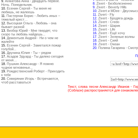
9.
Ахматова Анна - Двадцать первое.
8.
Zivert - Безболезненно
Ночь. Понедельник.
9.
Zivert - Beverly Hills
10.
Есенин Сергей - Ты меня не
10.
Zivert и MDee - Двусмыс
любишь, не жалеешь
11.
Zivert - Fly
11.
Пастернак Борис - Любить иных –
12.
Zivert - Бродяга-дождь
тяжелый крест…
13.
Zivert - Credo
12.
Высоцкая Ольга - Любовь - она
14.
Zivert - Шарик
бывает разной
15.
Zivert - Life
13.
Визбор Юрий - Мне твердят, что
16.
Zivert - Ещё хочу
скоро ты любовь найдешь...
17.
Zivert - Зеленые волны
14.
Дементьев Андрей - Ни о чем не
18.
Zivert - Сияй
жалейте
19.
Zivert - Океан
15.
Есенин Сергей - Заметался пожар
20.
Полина Гагарина - Смотр
голубой...
16.
Друнина Юлия - Ты – рядом
П
17.
Асадов Эдуард - Ты далеко сегодня
от меня…
18.
Пушкин Александр - Я помню
чудное мгновенье...
19.
Рождественский Роберт - Приходить
к тебе
20.
Северянин Игорь - Встречаются,
чтоб расставаться
Текст, слова песни Александр Иванов - Г
(Соблазн) распространяется для ознакомле