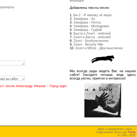
enseñare
Аэропорты
Добавлены тексты песен:
1.
Би-2 - Я никому не верю
2.
Земфира - Ах
3.
Земфира - Почта
4.
Земфира - Мелодрама
5.
Земфира - Гудбай
6.
Баста и Zivert - неболей
y
7.
Zivert и Баста - неболей
8.
Zivert - Безболезненно
9.
Zivert - Beverly Hills
10.
Zivert и MDee - Двусмысленно
:
Мы всегда рады видеть Вас на нашем
сайте! Заходите почаще, ведь здесь
всегда уютно, приятно и интересно!
кст песни Александр Иванов - Город ждет
Идея и оформление сайта —
Седельников Антон aka
Tosha
© 1783—2015