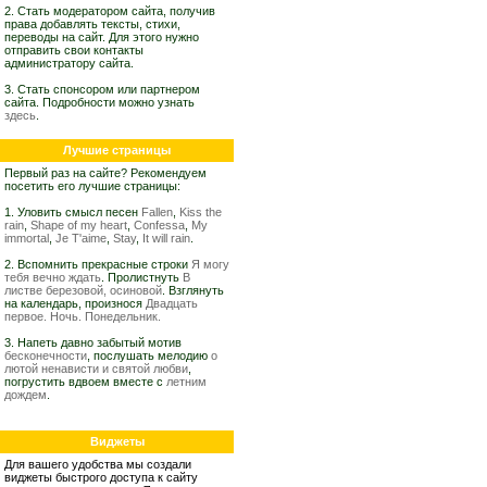
2. Стать модератором сайта, получив
права добавлять тексты, стихи,
переводы на сайт. Для этого нужно
отправить свои контакты
администратору сайта.
3. Стать спонсором или партнером
сайта. Подробности можно узнать
здесь
.
Лучшие страницы
Первый раз на сайте? Рекомендуем
посетить его лучшие страницы:
1. Уловить смысл песен
Fallen
,
Kiss the
rain
,
Shape of my heart
,
Confessa
,
My
immortal
,
Je T'aime
,
Stay
,
It will rain
.
2. Вспомнить прекрасные строки
Я могу
тебя вечно ждать
. Пролистнуть
В
листве березовой, осиновой
. Взглянуть
на календарь, произнося
Двадцать
первое. Ночь. Понедельник.
3. Напеть давно забытый мотив
бесконечности
, послушать мелодию
о
лютой ненависти и святой любви
,
погрустить вдвоем вместе с
летним
дождем
.
Виджеты
Для вашего удобства мы создали
виджеты быстрого доступа к сайту