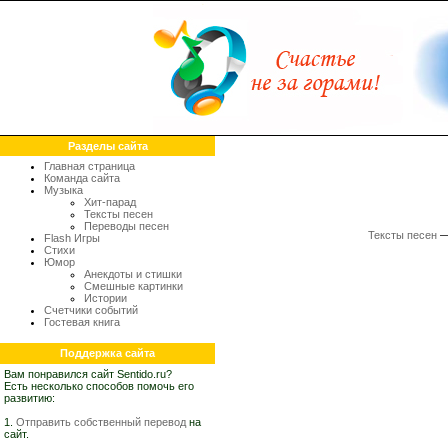
Разделы сайта
Главная страница
Команда сайта
Музыка
Хит-парад
Тексты песен
Переводы песен
Тексты песен
Flash Игры
Стихи
Юмор
Анекдоты и стишки
Смешные картинки
Истории
Счетчики событий
Гостевая книга
Поддержка сайта
Вам понравился сайт Sentido.ru?
Есть несколько способов помочь его
развитию:
1.
Отправить собственный перевод
на
сайт.