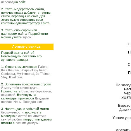
перевод
на сайт.
2. Стать модератором сайта,
получив права добавлять тексты,
стихи, переводы на сайт. Для
этого нужно отправить свои
контакты администратору сайта.
3. Стать спонсором или
партнером сайта. Подробности
можно узнать
здесь
.
С
Лучшие страницы
П
Первый раз на сайте?
Рекомендуем посетить его
лучшие страницы:
С
1. Уловить смысл песен
Fallen
,
Kiss the rain
,
Shape of my heart
,
П
Confessa
,
My immortal
,
Je T'aime
,
Stay
,
It will rain
.
2. Вспомнить прекрасные строки
По холо
Я могу тебя вечно ждать
.
Рас
Пролистнуть
В листве березовой,
Чер
осиновой
. Взглянуть на
Ушата
календарь, произнося
Двадцать
первое. Ночь. Понедельник.
Вместо
3. Напеть давно забытый мотив
Дым и 
бесконечности
, послушать
мелодию
о лютой ненависти и
Усвоив уро
святой любви
, погрустить вдвоем
вместе с
летним дождем
.
Заберись 