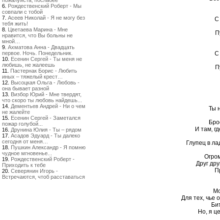
пожалуйста, послабее
6.
Рождественский Роберт - Мы
совпали с тобой
7.
Асеев Николай - Я не могу без
С
тебя жить!
8.
Цветаева Марина - Мне
П
нравится, что Вы больны не
мной…
9.
Ахматова Анна - Двадцать
первое. Ночь. Понедельник.
С
10.
Есенин Сергей - Ты меня не
любишь, не жалеешь
П
11.
Пастернак Борис - Любить
иных – тяжелый крест…
12.
Высоцкая Ольга - Любовь -
она бывает разной
13.
Визбор Юрий - Мне твердят,
что скоро ты любовь найдешь...
14.
Дементьев Андрей - Ни о чем
Ты 
не жалейте
15.
Есенин Сергей - Заметался
Бро
пожар голубой...
И там, г
16.
Друнина Юлия - Ты – рядом
17.
Асадов Эдуард - Ты далеко
сегодня от меня…
Глупец в л
18.
Пушкин Александр - Я помню
чудное мгновенье...
Огром
19.
Рождественский Роберт -
Друг дру
Приходить к тебе
П
20.
Северянин Игорь -
Встречаются, чтоб расставаться
Мо
Для тех, чье 
Бит
Но, я ц