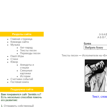
Разделы сайта
0-9
A
А
Б
В
Г
Главная страница
Команда сайта
Буква
Музыка
Хит-парад
Тексты песен
Переводы песен
Тексты песен
—
Исполнители на «Б»
Flash Игры
Стихи
Юмор
Анекдоты и
стишки
Смешные
картинки
Истории
Счетчики событий
Гостевая книга
Поддержка сайта
Вам понравился сайт Sentido.ru?
Текст, сло
Есть несколько способов помочь
его развитию:
1.
Отправить собственный