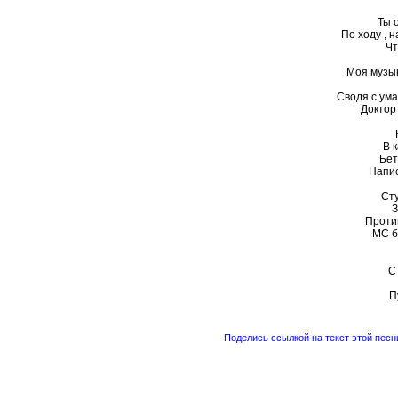
Ты 
По ходу , 
Чт
Моя музык
Сводя с ум
Доктор 
В к
Бет
Напис
Ст
З
Проти
МС б
С
П
Поделись ссылкой на текст этой песн