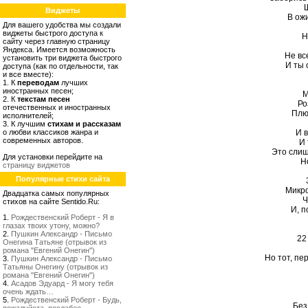
Ш
Виджеты
В ож
Для вашего удобства мы создали
виджеты быстрого доступа к
Н
сайту через главную страницу
Яндекса. Имеется возможность
Не вс
установить три виджета быстрого
И ты 
доступа (как по отдельности, так
и все вместе):
1. К
переводам
лучших
иностранных песен;
М
2. К
текстам песен
Ро
отечественных и иностранных
Плю
исполнителей;
3. К лучшим
стихам и рассказам
о любви классиков жанра и
И в
современных авторов.
И 
Это слиш
Для установки перейдите на
Н
страницу виджетов
Популярные стихи сайта
Микро
Двадцатка самых популярных
Ч
стихов на сайте Sentido.Ru:
И, п
1.
Рождественский Роберт - Я в
глазах твоих утону, можно?
2.
Пушкин Александр - Письмо
22
Онегина Татьяне (отрывок из
романа "Евгений Онегин")
Но тот, пе
3.
Пушкин Александр - Письмо
Татьяны Онегину (отрывок из
романа "Евгений Онегин")
4.
Асадов Эдуард - Я могу тебя
очень ждать…
5.
Рождественский Роберт - Будь,
Без