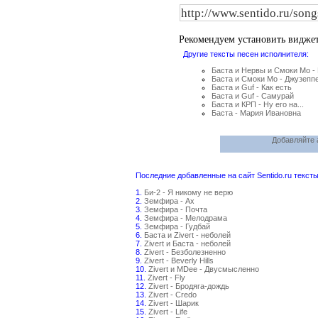
Рекомендуем установить видже
Другие тексты песен исполнителя:
Баста и Нервы и Смоки Мо - 
Баста и Смоки Мо - Джузепп
Баста и Guf - Как есть
Баста и Guf - Самурай
Баста и КРП - Ну его на...
Баста - Мария Ивановна
Добавляйте 
Последние добавленные на сайт Sentido.ru тексты
1.
Би-2 - Я никому не верю
2.
Земфира - Ах
3.
Земфира - Почта
4.
Земфира - Мелодрама
5.
Земфира - Гудбай
6.
Баста и Zivert - неболей
7.
Zivert и Баста - неболей
8.
Zivert - Безболезненно
9.
Zivert - Beverly Hills
10.
Zivert и MDee - Двусмысленно
11.
Zivert - Fly
12.
Zivert - Бродяга-дождь
13.
Zivert - Credo
14.
Zivert - Шарик
15.
Zivert - Life