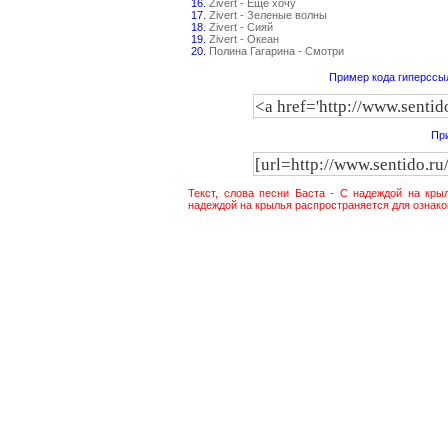
16.
Zivert - Ещё хочу
17.
Zivert - Зеленые волны
18.
Zivert - Сияй
19.
Zivert - Океан
20.
Полина Гагарина - Смотри
Пример кода гиперссыл
При
Текст, слова песни Баста - С надеждой на кры
надеждой на крылья распространяется для ознако