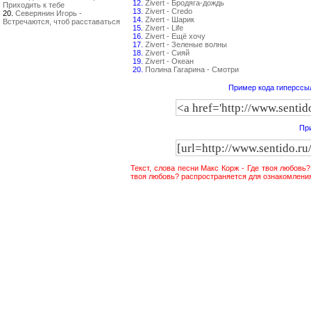
12.
Zivert - Бродяга-дождь
Приходить к тебе
13.
Zivert - Credo
20.
Северянин Игорь -
14.
Zivert - Шарик
Встречаются, чтоб расставаться
15.
Zivert - Life
16.
Zivert - Ещё хочу
17.
Zivert - Зеленые волны
18.
Zivert - Сияй
19.
Zivert - Океан
20.
Полина Гагарина - Смотри
Пример кода гиперссыл
При
Текст, слова песни Макс Корж - Где твоя любовь
твоя любовь? распространяется для ознакомления