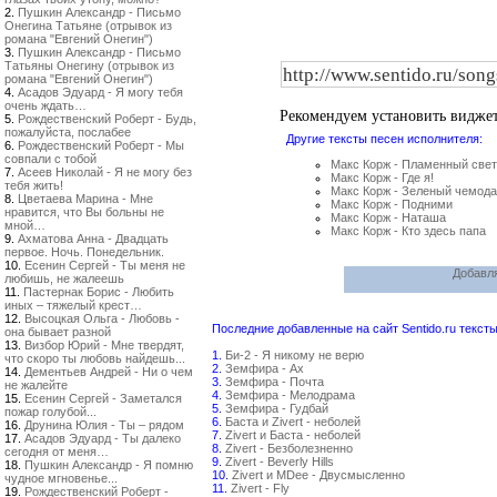
2.
Пушкин Александр - Письмо
Онегина Татьяне (отрывок из
романа "Евгений Онегин")
3.
Пушкин Александр - Письмо
Татьяны Онегину (отрывок из
романа "Евгений Онегин")
4.
Асадов Эдуард - Я могу тебя
очень ждать…
Рекомендуем установить видже
5.
Рождественский Роберт - Будь,
пожалуйста, послабее
Другие тексты песен исполнителя:
6.
Рождественский Роберт - Мы
совпали с тобой
Макс Корж - Пламенный свет
7.
Асеев Николай - Я не могу без
Макс Корж - Где я!
тебя жить!
Макс Корж - Зеленый чемод
8.
Цветаева Марина - Мне
Макс Корж - Подними
нравится, что Вы больны не
Макс Корж - Наташа
мной…
Макс Корж - Кто здесь папа
9.
Ахматова Анна - Двадцать
первое. Ночь. Понедельник.
10.
Есенин Сергей - Ты меня не
Добавля
любишь, не жалеешь
11.
Пастернак Борис - Любить
иных – тяжелый крест…
12.
Высоцкая Ольга - Любовь -
Последние добавленные на сайт Sentido.ru тексты
она бывает разной
13.
Визбор Юрий - Мне твердят,
1.
Би-2 - Я никому не верю
что скоро ты любовь найдешь...
2.
Земфира - Ах
14.
Дементьев Андрей - Ни о чем
3.
Земфира - Почта
не жалейте
4.
Земфира - Мелодрама
15.
Есенин Сергей - Заметался
5.
Земфира - Гудбай
пожар голубой...
6.
Баста и Zivert - неболей
16.
Друнина Юлия - Ты – рядом
7.
Zivert и Баста - неболей
17.
Асадов Эдуард - Ты далеко
8.
Zivert - Безболезненно
сегодня от меня…
9.
Zivert - Beverly Hills
18.
Пушкин Александр - Я помню
10.
Zivert и MDee - Двусмысленно
чудное мгновенье...
11.
Zivert - Fly
19.
Рождественский Роберт -