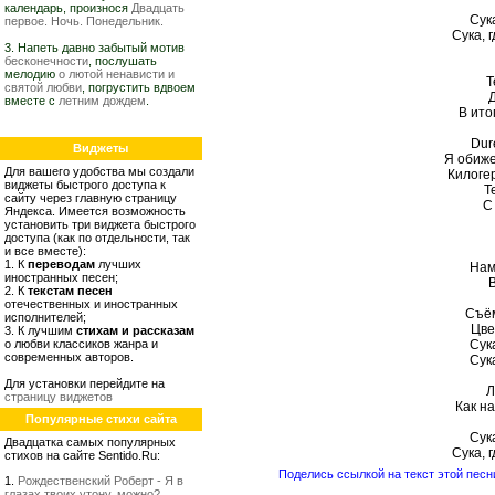
календарь, произнося
Двадцать
Сук
первое. Ночь. Понедельник.
Сука, 
3. Напеть давно забытый мотив
бесконечности
, послушать
мелодию
о лютой ненависти и
Т
святой любви
, погрустить вдвоем
вместе с
летним дождем
.
В ито
Dur
Виджеты
Я обиже
Для вашего удобства мы создали
Килоге
виджеты быстрого доступа к
Т
сайту через главную страницу
С
Яндекса. Имеется возможность
установить три виджета быстрого
доступа (как по отдельности, так
и все вместе):
1. К
переводам
лучших
Нам
иностранных песен;
2. К
текстам песен
отечественных и иностранных
Съём
исполнителей;
Цве
3. К лучшим
стихам и рассказам
о любви классиков жанра и
Сук
современных авторов.
Сук
Для установки перейдите на
Л
страницу виджетов
Как на
Популярные стихи сайта
Сук
Двадцатка самых популярных
Сука, 
стихов на сайте Sentido.Ru:
Поделись ссылкой на текст этой песн
1.
Рождественский Роберт - Я в
глазах твоих утону, можно?