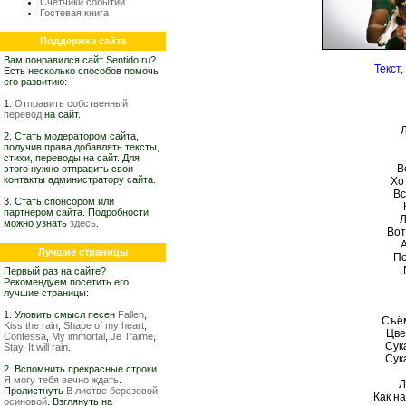
Счетчики событий
Гостевая книга
Поддержка сайта
Вам понравился сайт Sentido.ru?
Текст
Есть несколько способов помочь
его развитию:
1.
Отправить собственный
перевод
на сайт.
2. Стать модератором сайта,
получив права добавлять тексты,
стихи, переводы на сайт. Для
В
этого нужно отправить свои
контакты администратору сайта.
Хо
Вс
3. Стать спонсором или
партнером сайта. Подробности
Л
можно узнать
здесь
.
Вот
А
Лучшие страницы
По
Первый раз на сайте?
Рекомендуем посетить его
лучшие страницы:
1. Уловить смысл песен
Fallen
,
Съём
Kiss the rain
,
Shape of my heart
,
Цве
Confessa
,
My immortal
,
Je T'aime
,
Сук
Stay
,
It will rain
.
Сук
2. Вспомнить прекрасные строки
Я могу тебя вечно ждать
.
Л
Пролистнуть
В листве березовой,
Как на
осиновой
. Взглянуть на