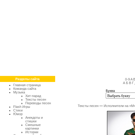
Разделы сайта
0-9
A
А
Б
В
Г
Главная страница
Команда сайта
Буква
Музыка
Хит-парад
Тексты песен
Переводы песен
Тексты песен
—
Исполнители на «М
Flash Игры
Стихи
Юмор
Анекдоты и
стишки
Смешные
картинки
Истории