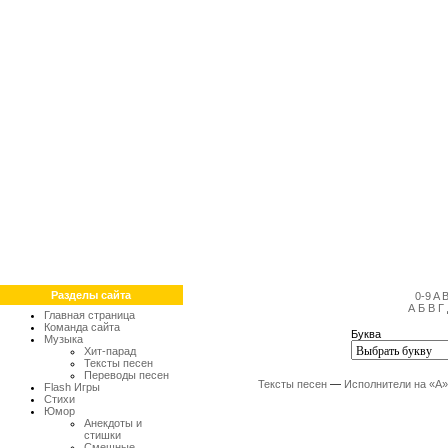
Разделы сайта
0-9
A
А
Б
В
Г
Главная страница
Команда сайта
Буква
Музыка
Хит-парад
Тексты песен
Переводы песен
Тексты песен
—
Исполнители на «А»
Flash Игры
Стихи
Юмор
Анекдоты и
стишки
Смешные