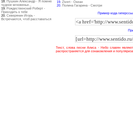
18.
Пушкин Александр - Я помню
19.
Zivert - Океан
чудное мгновенье...
20.
Полина Гагарина - Смотри
19.
Рождественский Роберт -
Приходить к тебе
Пример кода гиперссыл
20.
Северянин Игорь -
Встречаются, чтоб расставаться
При
Текст, слова песни Алиса - Небо славян являю
распространяется для ознакомления и популяриза