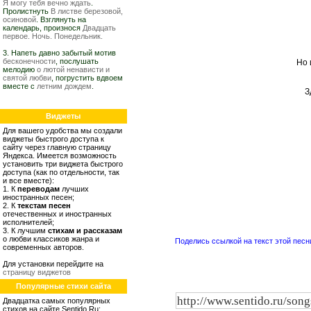
Я могу тебя вечно ждать
.
Пролистнуть
В листве березовой,
осиновой
. Взглянуть на
календарь, произнося
Двадцать
первое. Ночь. Понедельник.
3. Напеть давно забытый мотив
бесконечности
, послушать
Но 
мелодию
о лютой ненависти и
святой любви
, погрустить вдвоем
вместе с
летним дождем
.
З
Виджеты
Для вашего удобства мы создали
виджеты быстрого доступа к
сайту через главную страницу
Яндекса. Имеется возможность
установить три виджета быстрого
доступа (как по отдельности, так
и все вместе):
1. К
переводам
лучших
иностранных песен;
2. К
текстам песен
отечественных и иностранных
исполнителей;
3. К лучшим
стихам и рассказам
о любви классиков жанра и
Поделись ссылкой на текст этой песн
современных авторов.
Для установки перейдите на
страницу виджетов
Популярные стихи сайта
Двадцатка самых популярных
стихов на сайте Sentido.Ru: