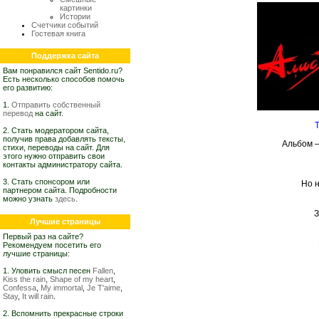
картинки
Истории
Счетчики событий
Гостевая книга
Поддержка сайта
Вам понравился сайт Sentido.ru?
Есть несколько способов помочь
его развитию:
1.
Отправить собственный
перевод
на сайт.
Т
2. Стать модератором сайта,
получив права добавлять тексты,
Альбом
стихи, переводы на сайт. Для
этого нужно отправить свои
контакты администратору сайта.
3. Стать спонсором или
Но 
партнером сайта. Подробности
можно узнать
здесь
.
З
Лучшие страницы
Первый раз на сайте?
Рекомендуем посетить его
лучшие страницы:
1. Уловить смысл песен
Fallen
,
Kiss the rain
,
Shape of my heart
,
Confessa
,
My immortal
,
Je T'aime
,
Stay
,
It will rain
.
2. Вспомнить прекрасные строки