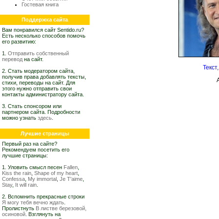
Гостевая книга
Поддержка сайта
Вам понравился сайт Sentido.ru?
Есть несколько способов помочь
его развитию:
1.
Отправить собственный
перевод
на сайт.
Текст
2. Стать модератором сайта,
получив права добавлять тексты,
стихи, переводы на сайт. Для
этого нужно отправить свои
контакты администратору сайта.
3. Стать спонсором или
партнером сайта. Подробности
можно узнать
здесь
.
Лучшие страницы
Первый раз на сайте?
Рекомендуем посетить его
лучшие страницы:
1. Уловить смысл песен
Fallen
,
Kiss the rain
,
Shape of my heart
,
Confessa
,
My immortal
,
Je T'aime
,
Stay
,
It will rain
.
2. Вспомнить прекрасные строки
Я могу тебя вечно ждать
.
Пролистнуть
В листве березовой,
осиновой
. Взглянуть на