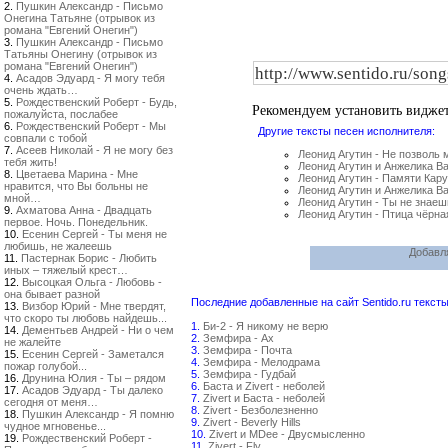
2.
Пушкин Александр - Письмо
Онегина Татьяне (отрывок из
романа "Евгений Онегин")
3.
Пушкин Александр - Письмо
Татьяны Онегину (отрывок из
романа "Евгений Онегин")
4.
Асадов Эдуард - Я могу тебя
очень ждать…
5.
Рождественский Роберт - Будь,
Рекомендуем установить видже
пожалуйста, послабее
6.
Рождественский Роберт - Мы
Другие тексты песен исполнителя:
совпали с тобой
7.
Асеев Николай - Я не могу без
Леонид Агутин - Не позволь 
тебя жить!
Леонид Агутин и Анжелика Ва
8.
Цветаева Марина - Мне
Леонид Агутин - Памяти Кару
нравится, что Вы больны не
Леонид Агутин и Анжелика Ва
мной…
Леонид Агутин - Ты не знаеш
9.
Ахматова Анна - Двадцать
Леонид Агутин - Птица чёрна
первое. Ночь. Понедельник.
10.
Есенин Сергей - Ты меня не
любишь, не жалеешь
Добавл
11.
Пастернак Борис - Любить
иных – тяжелый крест…
12.
Высоцкая Ольга - Любовь -
она бывает разной
Последние добавленные на сайт Sentido.ru тексты
13.
Визбор Юрий - Мне твердят,
что скоро ты любовь найдешь...
1.
Би-2 - Я никому не верю
14.
Дементьев Андрей - Ни о чем
2.
Земфира - Ах
не жалейте
3.
Земфира - Почта
15.
Есенин Сергей - Заметался
4.
Земфира - Мелодрама
пожар голубой...
5.
Земфира - Гудбай
16.
Друнина Юлия - Ты – рядом
6.
Баста и Zivert - неболей
17.
Асадов Эдуард - Ты далеко
7.
Zivert и Баста - неболей
сегодня от меня…
8.
Zivert - Безболезненно
18.
Пушкин Александр - Я помню
9.
Zivert - Beverly Hills
чудное мгновенье...
10.
Zivert и MDee - Двусмысленно
19.
Рождественский Роберт -
11.
Zivert - Fly