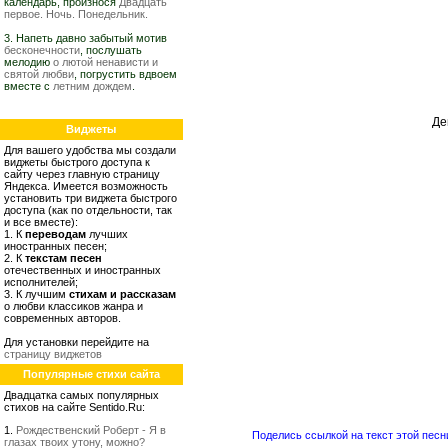
календарь, произнося
Двадцать
первое. Ночь. Понедельник.
3. Напеть давно забытый мотив
бесконечности
, послушать
мелодию
о лютой ненависти и
святой любви
, погрустить вдвоем
вместе с
летним дождем
.
Де
Виджеты
Для вашего удобства мы создали
виджеты быстрого доступа к
сайту через главную страницу
Яндекса. Имеется возможность
установить три виджета быстрого
доступа (как по отдельности, так
и все вместе):
1. К
переводам
лучших
иностранных песен;
2. К
текстам песен
отечественных и иностранных
исполнителей;
3. К лучшим
стихам и рассказам
о любви классиков жанра и
современных авторов.
Для установки перейдите на
страницу виджетов
Популярные стихи сайта
Двадцатка самых популярных
стихов на сайте Sentido.Ru:
1.
Рождественский Роберт - Я в
Поделись ссылкой на текст этой песн
глазах твоих утону, можно?