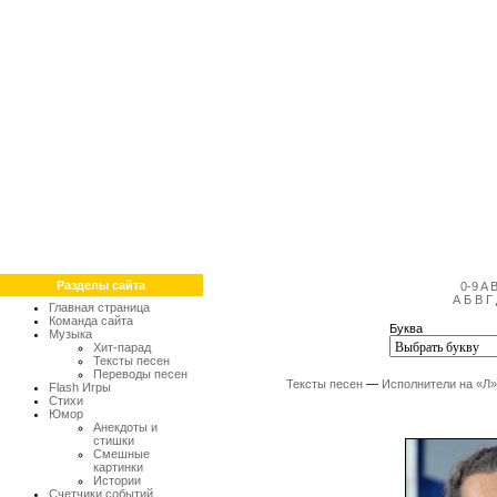
Разделы сайта
0-9
A
А
Б
В
Г
Главная страница
Команда сайта
Буква
Музыка
Хит-парад
Тексты песен
Переводы песен
Тексты песен
—
Исполнители на «Л»
Flash Игры
Стихи
Юмор
Анекдоты и
стишки
Смешные
картинки
Истории
Счетчики событий