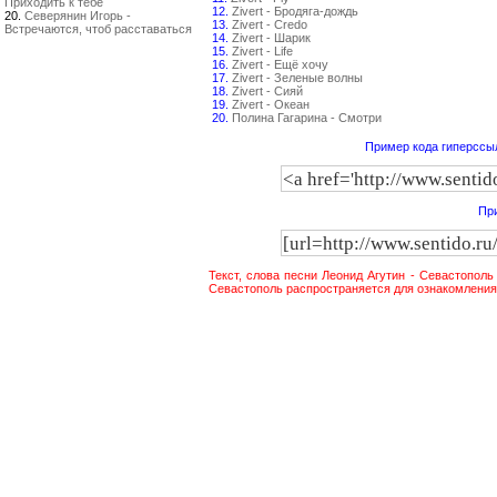
Приходить к тебе
12.
Zivert - Бродяга-дождь
20.
Северянин Игорь -
13.
Zivert - Credo
Встречаются, чтоб расставаться
14.
Zivert - Шарик
15.
Zivert - Life
16.
Zivert - Ещё хочу
17.
Zivert - Зеленые волны
18.
Zivert - Сияй
19.
Zivert - Океан
20.
Полина Гагарина - Смотри
Пример кода гиперссыл
При
Текст, слова песни Леонид Агутин - Севастополь
Севастополь распространяется для ознакомления 