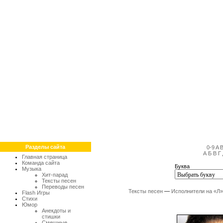
Разделы сайта
0-9
A
А
Б
В
Г
Главная страница
Команда сайта
Буква
Музыка
Хит-парад
Тексты песен
Переводы песен
Тексты песен
—
Исполнители на «Л»
Flash Игры
Стихи
Юмор
Анекдоты и
стишки
Смешные