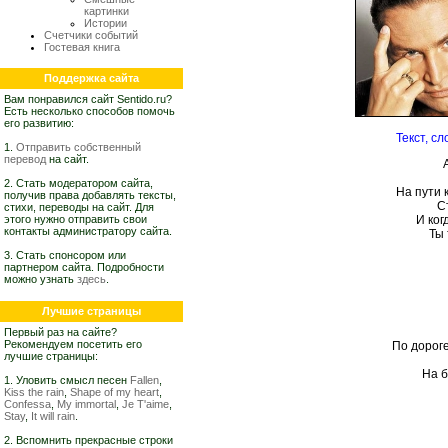
картинки
Истории
Счетчики событий
Гостевая книга
Поддержка сайта
Вам понравился сайт Sentido.ru?
Есть несколько способов помочь
его развитию:
Текст, с
1.
Отправить собственный
перевод
на сайт.
2. Стать модератором сайта,
На пути 
получив права добавлять тексты,
С
стихи, переводы на сайт. Для
этого нужно отправить свои
И ког
контакты администратору сайта.
Ты 
3. Стать спонсором или
партнером сайта. Подробности
можно узнать
здесь
.
Лучшие страницы
Первый раз на сайте?
Рекомендуем посетить его
По дорог
лучшие страницы:
На б
1. Уловить смысл песен
Fallen
,
Kiss the rain
,
Shape of my heart
,
Confessa
,
My immortal
,
Je T'aime
,
Stay
,
It will rain
.
2. Вспомнить прекрасные строки