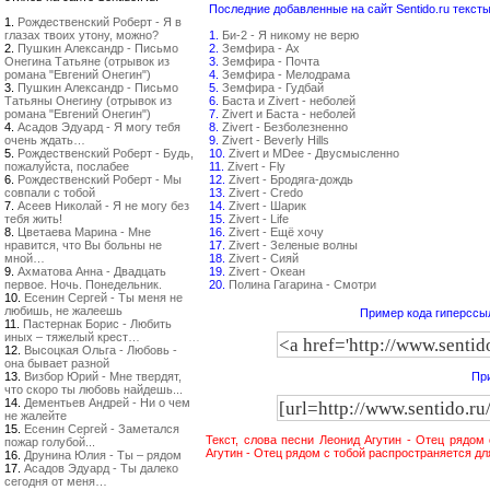
Последние добавленные на сайт Sentido.ru тексты
1.
Рождественский Роберт - Я в
глазах твоих утону, можно?
1.
Би-2 - Я никому не верю
2.
Пушкин Александр - Письмо
2.
Земфира - Ах
Онегина Татьяне (отрывок из
3.
Земфира - Почта
романа "Евгений Онегин")
4.
Земфира - Мелодрама
3.
Пушкин Александр - Письмо
5.
Земфира - Гудбай
Татьяны Онегину (отрывок из
6.
Баста и Zivert - неболей
романа "Евгений Онегин")
7.
Zivert и Баста - неболей
4.
Асадов Эдуард - Я могу тебя
8.
Zivert - Безболезненно
очень ждать…
9.
Zivert - Beverly Hills
5.
Рождественский Роберт - Будь,
10.
Zivert и MDee - Двусмысленно
пожалуйста, послабее
11.
Zivert - Fly
6.
Рождественский Роберт - Мы
12.
Zivert - Бродяга-дождь
совпали с тобой
13.
Zivert - Credo
7.
Асеев Николай - Я не могу без
14.
Zivert - Шарик
тебя жить!
15.
Zivert - Life
8.
Цветаева Марина - Мне
16.
Zivert - Ещё хочу
нравится, что Вы больны не
17.
Zivert - Зеленые волны
мной…
18.
Zivert - Сияй
9.
Ахматова Анна - Двадцать
19.
Zivert - Океан
первое. Ночь. Понедельник.
20.
Полина Гагарина - Смотри
10.
Есенин Сергей - Ты меня не
любишь, не жалеешь
Пример кода гиперссыл
11.
Пастернак Борис - Любить
иных – тяжелый крест…
12.
Высоцкая Ольга - Любовь -
она бывает разной
13.
Визбор Юрий - Мне твердят,
При
что скоро ты любовь найдешь...
14.
Дементьев Андрей - Ни о чем
не жалейте
15.
Есенин Сергей - Заметался
Текст, слова песни Леонид Агутин - Отец рядом
пожар голубой...
Агутин - Отец рядом с тобой распространяется д
16.
Друнина Юлия - Ты – рядом
17.
Асадов Эдуард - Ты далеко
сегодня от меня…