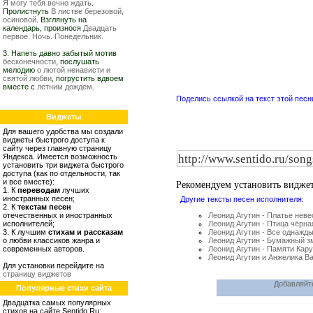
Я могу тебя вечно ждать
.
Пролистнуть
В листве березовой,
осиновой
. Взглянуть на
календарь, произнося
Двадцать
первое. Ночь. Понедельник.
3. Напеть давно забытый мотив
бесконечности
, послушать
мелодию
о лютой ненависти и
святой любви
, погрустить вдвоем
вместе с
летним дождем
.
Поделись ссылкой на текст этой песн
Виджеты
Для вашего удобства мы создали
виджеты быстрого доступа к
сайту через главную страницу
Яндекса. Имеется возможность
установить три виджета быстрого
доступа (как по отдельности, так
и все вместе):
Рекомендуем установить видже
1. К
переводам
лучших
иностранных песен;
Другие тексты песен исполнителя:
2. К
текстам песен
отечественных и иностранных
Леонид Агутин - Платье нев
исполнителей;
Леонид Агутин - Птица чёрна
3. К лучшим
стихам и рассказам
Леонид Агутин - Все однажды
о любви классиков жанра и
Леонид Агутин - Бумажный з
современных авторов.
Леонид Агутин - Памяти Кару
Леонид Агутин и Анжелика Ва
Для установки перейдите на
страницу виджетов
Добавляйте
Популярные стихи сайта
Двадцатка самых популярных
стихов на сайте Sentido.Ru: