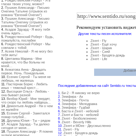
1.
Рождественский Роберт - Я в
глазах твоих утону, можно?
2.
Пушкин Александр - Письмо
Онегина Татьяне (отрывок из
романа "Евгений Онегин")
3.
Пушкин Александр - Письмо
Татьяны Онегину (отрывок из
романа "Евгений Онегин")
Рекомендуем установить видже
4.
Асадов Эдуард - Я могу тебя
очень ждать…
Другие тексты песен исполнителя:
5.
Рождественский Роберт - Будь,
пожалуйста, послабее
Zivert - Fly
6.
Рождественский Роберт - Мы
Zivert - Ещё хочу
совпали с тобой
Zivert - Шарик
7.
Асеев Николай - Я не могу без
Zivert - Сияй
тебя жить!
Zivert - Бродяга-дождь
8.
Цветаева Марина - Мне
Zivert - Life
нравится, что Вы больны не
мной…
9.
Ахматова Анна - Двадцать
Добавля
первое. Ночь. Понедельник.
10.
Есенин Сергей - Ты меня не
любишь, не жалеешь
11.
Пастернак Борис - Любить
Последние добавленные на сайт Sentido.ru тексты
иных – тяжелый крест…
12.
Высоцкая Ольга - Любовь -
1.
Би-2 - Я никому не верю
она бывает разной
2.
Земфира - Ах
13.
Визбор Юрий - Мне твердят,
3.
Земфира - Почта
что скоро ты любовь найдешь...
4.
Земфира - Мелодрама
14.
Дементьев Андрей - Ни о чем
5.
Земфира - Гудбай
не жалейте
6.
Баста и Zivert - неболей
15.
Есенин Сергей - Заметался
7.
Zivert и Баста - неболей
пожар голубой...
8.
Zivert - Безболезненно
16.
Друнина Юлия - Ты – рядом
9.
Zivert - Beverly Hills
17.
Асадов Эдуард - Ты далеко
10.
Zivert и MDee - Двусмысленно
сегодня от меня…
11.
Zivert - Fly
18.
Пушкин Александр - Я помню
12.
Zivert - Бродяга-дождь
чудное мгновенье...