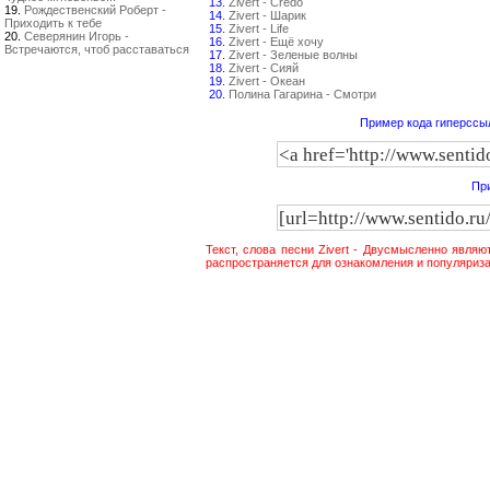
13.
Zivert - Credo
19.
Рождественский Роберт -
14.
Zivert - Шарик
Приходить к тебе
15.
Zivert - Life
20.
Северянин Игорь -
16.
Zivert - Ещё хочу
Встречаются, чтоб расставаться
17.
Zivert - Зеленые волны
18.
Zivert - Сияй
19.
Zivert - Океан
20.
Полина Гагарина - Смотри
Пример кода гиперссыл
При
Текст, слова песни Zivert - Двусмысленно являю
распространяется для ознакомления и популяриза