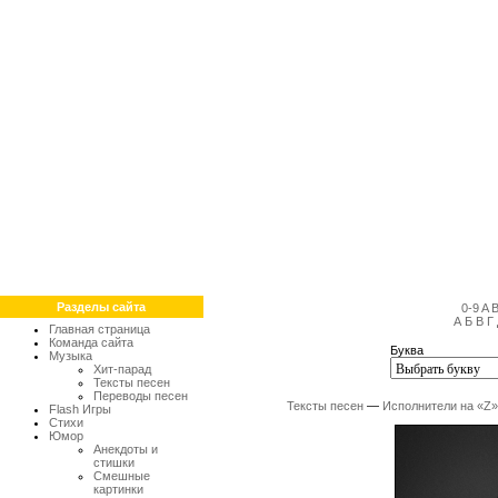
Разделы сайта
0-9
A
А
Б
В
Г
Главная страница
Команда сайта
Буква
Музыка
Хит-парад
Тексты песен
Переводы песен
Тексты песен
—
Исполнители на «Z»
Flash Игры
Стихи
Юмор
Анекдоты и
стишки
Смешные
картинки