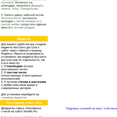
осиновой
. Взглянуть на
календарь, произнося
Двадцать
первое. Ночь. Понедельник.
3. Напеть давно забытый мотив
бесконечности
, послушать
мелодию
о лютой ненависти и
святой любви
, погрустить вдвоем
вместе с
летним дождем
.
Виджеты
Для вашего удобства мы создали
виджеты быстрого доступа к
сайту через главную страницу
Яндекса. Имеется возможность
установить три виджета быстрого
доступа (как по отдельности, так
и все вместе):
1. К
переводам
лучших
иностранных песен;
2. К
текстам песен
отечественных и иностранных
исполнителей;
3. К лучшим
стихам и рассказам
о любви классиков жанра и
современных авторов.
Для установки перейдите на
страницу виджетов
Популярные стихи сайта
Двадцатка самых популярных
Поделись ссылкой на текст этой песн
стихов на сайте Sentido.Ru: