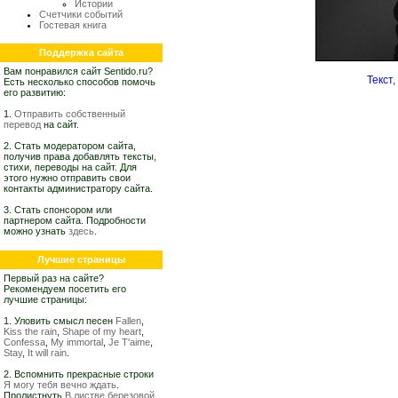
Истории
Счетчики событий
Гостевая книга
Поддержка сайта
Вам понравился сайт Sentido.ru?
Текст
Есть несколько способов помочь
его развитию:
1.
Отправить собственный
перевод
на сайт.
2. Стать модератором сайта,
получив права добавлять тексты,
стихи, переводы на сайт. Для
этого нужно отправить свои
контакты администратору сайта.
3. Стать спонсором или
партнером сайта. Подробности
можно узнать
здесь
.
Лучшие страницы
Первый раз на сайте?
Рекомендуем посетить его
лучшие страницы:
1. Уловить смысл песен
Fallen
,
Kiss the rain
,
Shape of my heart
,
Confessa
,
My immortal
,
Je T'aime
,
Stay
,
It will rain
.
2. Вспомнить прекрасные строки
Я могу тебя вечно ждать
.
Пролистнуть
В листве березовой,