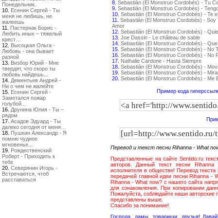
8.
Sebastián (El Monstruo Cordobés) - Tu C
Понедельник.
9.
Sebastián (El Monstruo Cordobés) - Teng
10.
Есенин Сергей - Ты
10.
Sebastián (El Monstruo Cordobés) - Te 
меня не любишь, не
11.
Sebastián (El Monstruo Cordobés) - Soy 
жалеешь
Amor
11.
Пастернак Борис -
12.
Sebastián (El Monstruo Cordobés) - Qui
Любить иных – тяжелый
13.
Joe Dassin - Le château de sable
крест…
14.
Sebastián (El Monstruo Cordobés) - Que
12.
Высоцкая Ольга -
15.
Sebastián (El Monstruo Cordobés) - No
Любовь - она бывает
16.
Sebastián (El Monstruo Cordobés) - No P
разной
17.
Nathalie Cardone - Hasta Siempre
13.
Визбор Юрий - Мне
18.
Sebastián (El Monstruo Cordobés) - Movi
твердят, что скоро ты
19.
Sebastián (El Monstruo Cordobés) - Mir
любовь найдешь...
20.
Sebastián (El Monstruo Cordobés) - Me
14.
Дементьев Андрей -
Ни о чем не жалейте
Пример кода гиперссылк
15.
Есенин Сергей -
Заметался пожар
голубой...
16.
Друнина Юлия - Ты –
рядом
Прим
17.
Асадов Эдуард - Ты
далеко сегодня от меня…
18.
Пушкин Александр - Я
помню чудное
мгновенье...
Перевод и текст песни Rihanna - What n
19.
Рождественский
Роберт - Приходить к
Представленные на сайте Sentido.ru тек
тебе
авторов. Данный текст песни Rihanna
20.
Северянин Игорь -
исполнителя в обществе! Перевод текста
Встречаются, чтоб
передачей главной идеи песни Rihanna - 
расставаться
Rihanna - What now? с нашего сайта нап
для ознакомления. При копировании дан
Пожалуйста, соблюдайте наши авторские п
представлены выше.
Спасибо за понимание!
Господа, дамы, товарищи, друзья! Дав