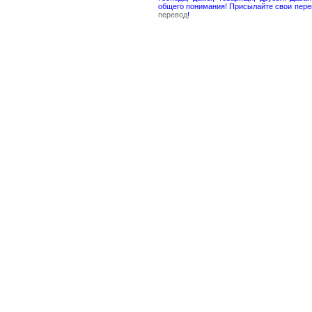
общего понимания! Присылайте свои пере
перевод
!