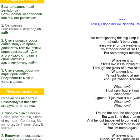
Поддержка сайта
Вам понравился сайт
Sentido.ru?
Есть несколько способов
помочь его развитию:
* * *
Текст, слова песни Rihanna - 
1.
Отправить
собственный перевод
на
сайт.
I've been ignoring this big lump i
2. Стать модератором
I shouldn't be crying,
сайта, получив права
tears were for the weaker 
добавлять тексты, стихи,
I'm stronger now, or so I s
переводы на сайт. Для
But something's missin
этого нужно отправить
свои контакты
Whatever it is,
администратору сайта.
it feels like it's laughing a
Through the glass of a two-side
3. Стать спонсором или
Whatever it is,
партнером сайта.
it's just laughing at me
Подробности можно
And I just wanna screa
узнать
здесь
.
What now?
I just can't figure it out
Лучшие страницы
What now?
I guess I'll just wait it out (wait
Первый раз на сайте?
What now?
Рекомендуем посетить
What now?
его лучшие страницы:
I found the one, he changed m
1. Уловить смысл песен
But was it me that chang
Fallen
,
Kiss the rain
,
Shape
And he just happened to come at th
of my heart
,
Confessa
,
My
I'm supposed to be in lo
immortal
,
Je T'aime
,
Stay
,
It
But I'm numb again
will rain
.
Whatever it is,
2. Вспомнить прекрасные
it feels like it's l aughing a
строки
Я могу тебя вечно