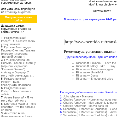
I don't know how to cry
современных авторов.
I don't know oh oh why
Для установки перейдите
So what now?
на
страницу виджетов
Популярные стихи
Всего просмотров перевода —
6246
раз
сайта
Двадцатка самых
популярных стихов на
сайте Sentido.Ru:
1.
Рождественский
Роберт - Я в глазах твоих
утону, можно?
2.
Пушкин Александр -
Письмо Онегина Татьяне
Рекомендуем установить виджет
(отрывок из романа
"Евгений Онегин")
Другие переводы песен данного испол
3.
Пушкин Александр -
Письмо Татьяны Онегину
Rihanna ft. Eminem — Love the 
(отрывок из романа
Rihanna ft. Mikky Ekko — Stay
"Евгений Онегин")
Rihanna — American oxygen
4.
Асадов Эдуард - Я
Rihanna — Unfaithful
могу тебя очень ждать…
Rihanna — Jump
5.
Рождественский
Rihanna — Shut up and drive
Роберт - Будь,
пожалуйста, послабее
6.
Рождественский
Роберт - Мы совпали с
Последние добавленные на сайт Sentido.r
тобой
1.
Julio Iglesias - Manuela
7.
Асеев Николай - Я не
2.
Charles Aznavour - Notre amour nous re
могу без тебя жить!
3.
Charles Aznavour - Mon amour, je te porte
8.
Цветаева Марина - Мне
4.
Charles Aznavour - Ma vie sans toi
нравится, что Вы больны
5.
Sebastián (El Monstruo Cordobés) - Y Aho
не мной…
6.
Sebastián (El Monstruo Cordobés) - Volv
9.
Ахматова Анна -
7.
Sebastián (El Monstruo Cordobés) - Ven, 
Двадцать первое. Ночь.