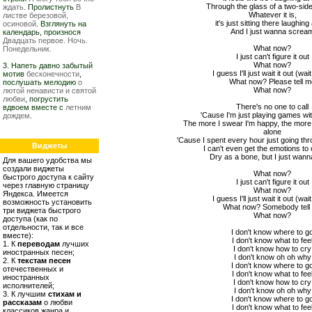
Through the glass of a two-side
ждать
. Пролистнуть
В
Whatever it is,
листве березовой,
it's just sitting there laughing
осиновой
. Взглянуть на
And I just wanna screa
календарь, произнося
Двадцать первое. Ночь.
What now?
Понедельник.
I just can't figure it out
What now?
3. Напеть давно забытый
I guess I'll just wait it out (wait
мотив
бесконечности
,
What now? Please tell 
послушать мелодию
о
What now?
лютой ненависти и святой
любви
, погрустить
There's no one to call
вдвоем вместе с
летним
'Cause I'm just playing games wit
дождем
.
The more I swear I'm happy, the more t
alone
'Cause I spent every hour just going th
Виджеты
I can't even get the emotions to
Dry as a bone, but I just wann
Для вашего удобства мы
создали виджеты
What now?
быстрого доступа к сайту
I just can't figure it out
через главную страницу
What now?
Яндекса. Имеется
I guess I'll just wait it out (wait
возможность установить
What now? Somebody tell
три виджета быстрого
What now?
доступа (как по
отдельности, так и все
I don't know where to g
вместе):
I don't know what to fee
1. К
переводам
лучших
I don't know how to cry
иностранных песен;
I don't know oh oh why
2. К
текстам песен
I don't know where to g
отечественных и
I don't know what to fee
иностранных
I don't know how to cry
исполнителей;
I don't know oh oh why
3. К лучшим
стихам и
I don't know where to g
рассказам
о любви
I don't know what to fee
классиков жанра и