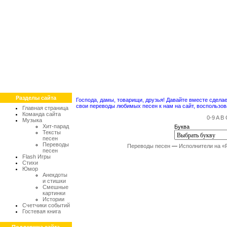
Разделы сайта
Господа, дамы, товарищи, друзья! Давайте вместе сдел
свои переводы любимых песен к нам на сайт, воспольз
Главная страница
Команда сайта
0-9
A
B
Музыка
Хит-парад
Буква
Тексты
песен
Переводы
Переводы песен
—
Исполнители на «
песен
Flash Игры
Стихи
Юмор
Анекдоты
и стишки
Смешные
картинки
Истории
Счетчики событий
Гостевая книга